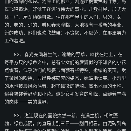
们的嫩绿的衣裳。河岸上的柳丝，刚透出鹅黄色的叶芽。鸟
雀飞鸣追逐，好像正在进行伟大的事业。几簇村屋，形式大
体一样，屋瓦鳞鳞可数。住在那些屋里的人们，男的，女
的，老的，少的，看见春天降临，大地将有一番新的事业，
新的成功，他们也欢欣鼓舞：不贪懒，不避劳，在那里努力
工作着吧。
82、春光充满着生气，遍地的野草，幽伏在地上，在
每平方尺的绿色之中，总有少女们的唇瓣似的不知名的小花
点缀着，似乎她们的风姿与面貌有些特殊。嫩绿的麦苗，受
了微风的吹拂，显出袅娜窈窕的姿态，妩媚地谈笑。小沟里
的水也被晨风微荡着，起了细微的涟漪。高出地面的土堆，
遍身装饰着野草和小花。似少女初发育的乳峰，点缀着丰满
的肉体——美的世界，
83、湛江现在的面貌焕然一新，充满生机，朝气蓬
勃，绿色成阴，简直是士别三日——刮目相看。由泥砖到高