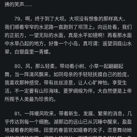
拂的笑声……
79、啊，终于到了大坝。大坝没有想象的那样高大，
我们顺着窄窄的水泥路一直跑到了坝顶上。向远处看，我们
的正前方，一望无际的水面，真是水平如镜啊！再看那水面
中水草凸起的地方，好像一个小岛，真可谓：遥望洞庭山水
翠，白银盘里一青螺。
80、风，那么轻柔，带动着小树、小草一起翩翩起
舞，当一阵清风飘来，如同母亲的手轻轻抚摸自己的脸庞，
我喜欢那种感觉，带有丝丝凉意，让人心旷神怡。享受生
活，不一定要有山珍海味、菱罗绸缎为伴，大自然便是上帝
所赐予人类最为珍贵的。
81、一阵暖风吹来，带着新生、发展、繁荣的消息，几
乎传达到每一个细胞。湖那边的远山已从沉睡中醒来，盈盈
地凝着春的盼睐。田里的春苗犹如嬉春的女子，恣意舞动她