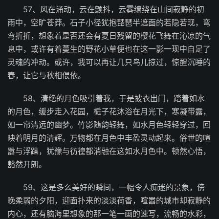
57、风在涌动，云在颤抖，云雾缭绕在山间寂静的初
雨中，空旷苍莽。石子小径犹抱琵琶半遮面的若隐若现，弯
弯折折，想象着是否还会有夏日残留的樱花飞舞在沁凉的气
息中，或许有着蔓生的野花小草便也在这一影一现中自足了
灵魂的冲动。或许，我可以再让几只鸟儿掠过，惊醒沉睡的
春，让它与秋相偎依。
58、清绝的月色吸引着我，于是披衣出门，踏着如水
的月色，缓步走入花园，栀子花沐浴在月光下，寒凝带露，
如一帘清远的幽梦。竹影随韵轻舞，如水月色轻轻穿过，回
映着明月的清辉。万物都在月色中丰盈灵动起来。俗世的喧
嚣与浮躁，犹豫与彷徨都消融在这如水月色中。顿然心悟，
豁然开朗。
59、这是多么美好的瞬间，一幅令人痴迷的景象，傍
晚柔弱的夕阳，迎面扑来的淡淡荷香，喧嚣的城市却寂静的
内心，还有脑海里想象的那一笔一画的速写，流畅的水彩，