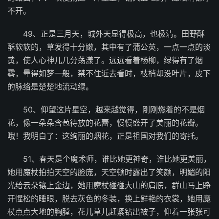
不开。
49、正是三月天，城外天显得极高，也极清。田野酥
酥软软的，草发得十分嫩，其中有了蒲公英，一点一点的淡
黄，使人心神儿几分荡漾了。远远看着杨柳，绿得有了烟
雾，晕得如梦一般，禁不住近去看时，枝梢却没叶片，皮下
的脉络是楚楚地流动绿。
50、仰望这片星空，越来越觉得，刚刚燃着的不是烟
花，像一朵朵含苞待放的花蕾，慢慢盛开了美丽的花瓣。
哦！我明白了：这绚丽的烟花，正是祖国对我们的寄托。
51、春天是个魔术师，谁比她更神奇，谁比她更美丽，
她用魔杖拍拍天空的脸庞，天空顿时露出了笑颜，明媚的阳
光给云朵镶上金边，她用魔杖碰碰大山的肩膀，群山马上睁
开惺松的睡眼，脱去灰色的冬装，换上鲜艳的衣裳，她用魔
杖点点大地的胸膛，花儿草儿赶紧钻出被子，仰着一张张可