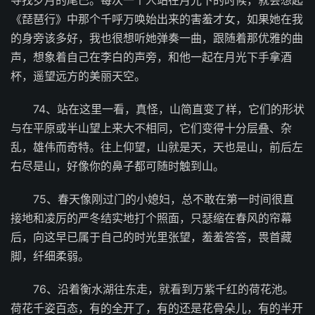
《琵琶行》中那个千呼万唤始出来的害羞才女，如果她在我
的身旁该多好，我也很想听她弹奏一曲，跟随着那优雅的曲
声，想象着自己在李白的声旁，和他一起在月光下手拿酒
杯，遥望远方的美丽天空。
74、站在这里一看，真怪，山简直变了样，它们的形状
与在平原或半山望上来大不相同，它们变得十分层叠、杂
乱，雄伟而奇特。往上仰望，山就是天，天也是山，前后左
右尽是山，好像你的鼻子都可随时触到山。
75、春天像刚过门的小媳妇，总不敢在第一时间很直
接地和凌厉的严冬结实地打个照面，只瑟缩在春风的帘幕
后，向这早已属于自己的时光里张望，羞羞答答，畏首藏
脚，纤细柔弱。
76、沿着衡水湖往东走，就看到万紫千红的荷花池。
荷花千姿百态，有的全开了，有的还是花骨朵儿，有的半开