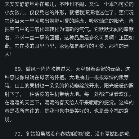
天安安静静地卧在那儿，不吵也不闹，又似一个乖巧可爱的
小女孩儿。仅仅凭它的外形，就把我深深地迷住了，更何况
它还每天一早就露出婀娜可爱的脸庞，吸收灿烂的阳光，再
把空气中的二氧化碳转化为清新的氧气。它默默无闻的奉献
着，不求一丝一毫的回报，这种品质是多么可贵啊！正因如
此，它在我的眼里心里，永远都是那样的可爱，那样的迷
人！
69、微风一阵阵吹拂过来，天空飘着柔絮的云朵，这
种感觉像是躺在母亲的怀抱。大地抽出一根根翠绿的嫩芽
哦，山上的果树也一朵朵的将花瓣绽放开来，阳光暖暖的照
射下了，一种活泼的生机带给大地。每一处都洋溢着欢乐。
在暖暖的天空下，暖暖的春天给人带来暖暖的感觉。这样的
春是我所向往的，是我印象中最美好的，也是最幸福的意
境。
70、冬姑娘虽然没有春姑娘的娇嫩，没有夏姑娘的艳