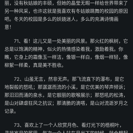
丽，没有秋姑娘的丰硕，但她的晶莹无暇一样给世界带来了
另一种风采，也许这就是我喜欢有冬姑娘跳舞的校园的原因
吧。冬天的校园是多么的妖娆迷人，多么的充满诗情画
意！
71、看！这儿又是一处美丽的风景。那火红的枫树，它
总是以饱满的精神，似火的热情感染着我，激励着我。你
瞧，它身上的霜像玉一样洁，像银一样白，像烟一样轻，像
柳絮一样柔，真是美不胜收。
72、山虽无言，然非无声。那飞流直下的瀑布，是它
地裂般的怒吼；那潺潺而流的小溪，是它优美的琴声倾诉；
那汩汩而涌的泉水，是它靓丽的歌喉展示；那怒吼的松涛，
是山对肆虐狂风之抗议；那清脆的滴嗒，是山对流逝岁月之
记录。
73、喜欢上了一个人欣赏月色、看灯光下的梧桐叶，
寻找岁月的尾巴。每次一个人站在月光下的时候，就会想起