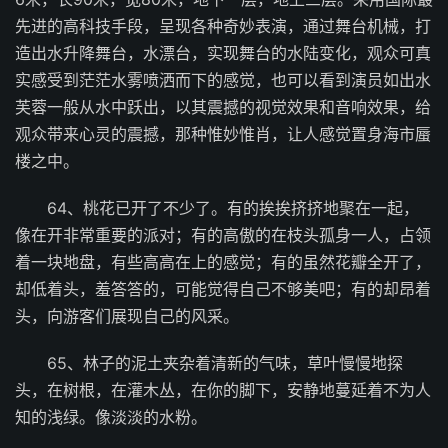
先进的高科技手段，呈现各种奇妙表演，通过舞台机械，打
造出水升降舞台，水漂台，实现舞台的水陆变化，观众可真
实感受到茫茫水雾喷洒而下的感觉，也可以看到演员如出水
芙蓉一般从水中跃出，以其震撼的视觉效果和音响效果，给
观众带来心灵的震撼，那种惟妙惟肖，让人感觉置身海市蜃
楼之中。
64、桃花已开了不少了。有的挨挨挤挤地聚在一起，
像在开非常重要的派对；有的高傲的在枝头孤身一人，占领
着一块地盘，有些高高在上的感觉；有的虽然花瓣全开了，
却低着头，羞答答的，可能觉得自己不够美吧；有的却昂着
头，向游客们展现自己的风采。
65、林子的泥土夹杂着清新的气味，草叶慢慢地探
头，在树根，在灌木丛，在你的脚下，安静地蔓延着不为人
知的浅绿。像淡淡的水粉。