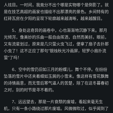
人炫目。一时间，我竟分不出个哪是实物哪个是倒影了。就
是在技艺高超的画家也描绘不出那漂亮的景色。乡间特有的
红砖瓦房在夕阳的呈现下轮廓越来越清晰，越来越醒目。
5、身处这奇异的画卷中，心也渐渐地沉静下来。那月
光倾泻，像美妙的乐曲一般自由挥洒，自然而美好。眼前，
又有流星划过，原来是几只萤火虫飞过，便拿了扇子去扑那
小虫了！这不正应了那句“银烛秋光冷画屏，轻罗小扇扑流
萤”了吗！
6、空中的雪仍旧如三月的粉蝶儿，舞个不停。在纷纷
坠落的雪片中还夹着细如玉屑的小雪末。像这样有雪花飘舞
的诗情画意，而无雪后寒气逼人的苦楚，除了在这冬暮春初
之时，别的时节是寻不着的。
7、远远望去，那是一片衰颓的废墟，看起来毫无生
机，只有一条小路绕过那片废墟。风微微吹过，似乎闻到了