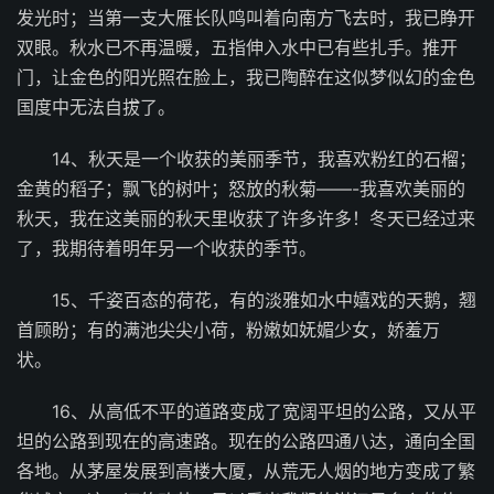
发光时；当第一支大雁长队鸣叫着向南方飞去时，我已睁开
双眼。秋水已不再温暖，五指伸入水中已有些扎手。推开
门，让金色的阳光照在脸上，我已陶醉在这似梦似幻的金色
国度中无法自拔了。
14、秋天是一个收获的美丽季节，我喜欢粉红的石榴；
金黄的稻子；飘飞的树叶；怒放的秋菊——-我喜欢美丽的
秋天，我在这美丽的秋天里收获了许多许多！冬天已经过来
了，我期待着明年另一个收获的季节。
15、千姿百态的荷花，有的淡雅如水中嬉戏的天鹅，翘
首顾盼；有的满池尖尖小荷，粉嫩如妩媚少女，娇羞万
状。
16、从高低不平的道路变成了宽阔平坦的公路，又从平
坦的公路到现在的高速路。现在的公路四通八达，通向全国
各地。从茅屋发展到高楼大厦，从荒无人烟的地方变成了繁