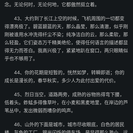
念。无论何时，无论何地，它都傲然挺立着。
43、大约到了长江上空的时候，飞机周围的一切都变
得漂亮极了。碧蓝碧蓝的天，那么晶莹，那么清澈，似乎刚
刚被谁用水冲洗得纤尘不染；纯净洁白的云，那么柔软，那
么轻盈，它们姿态万千精美绝伦，使得任何语言的描述都显
得无力而苍白。我高兴极了，紧紧地趴在窗口，两只眼睛似
乎也不够用了。
44、你的花期是短暂的，恍然如梦，转瞬即逝；你的
成长是漫长的，春华秋实，多少人为此付出爱的代价。
45、烈日当空，道路两旁，成熟的谷物热得弯下腰，
低着头。蚱蜢多得像草叶，在小麦和黑麦地里，在岸边的芦
苇丛中，发出微弱而嘈杂的鸣声。
46、山外的下面是城市，城市尽收眼底，白色的居民
楼，灰色的工厂，银光闪烁的停车场，是显得那么渺小。远