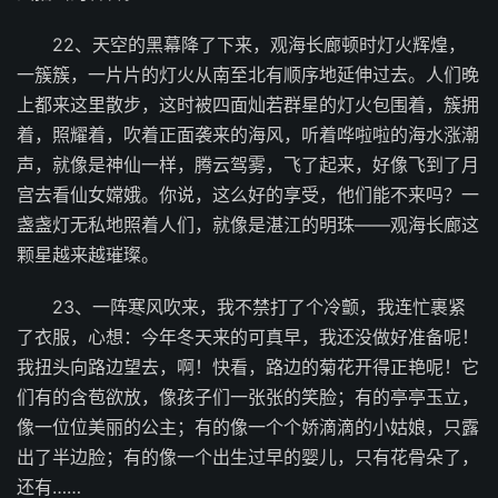
22、天空的黑幕降了下来，观海长廊顿时灯火辉煌，
一簇簇，一片片的灯火从南至北有顺序地延伸过去。人们晚
上都来这里散步，这时被四面灿若群星的灯火包围着，簇拥
着，照耀着，吹着正面袭来的海风，听着哗啦啦的海水涨潮
声，就像是神仙一样，腾云驾雾，飞了起来，好像飞到了月
宫去看仙女嫦娥。你说，这么好的享受，他们能不来吗？一
盏盏灯无私地照着人们，就像是湛江的明珠——观海长廊这
颗星越来越璀璨。
23、一阵寒风吹来，我不禁打了个冷颤，我连忙裹紧
了衣服，心想：今年冬天来的可真早，我还没做好准备呢！
我扭头向路边望去，啊！快看，路边的菊花开得正艳呢！它
们有的含苞欲放，像孩子们一张张的笑脸；有的亭亭玉立，
像一位位美丽的公主；有的像一个个娇滴滴的小姑娘，只露
出了半边脸；有的像一个出生过早的婴儿，只有花骨朵了，
还有……