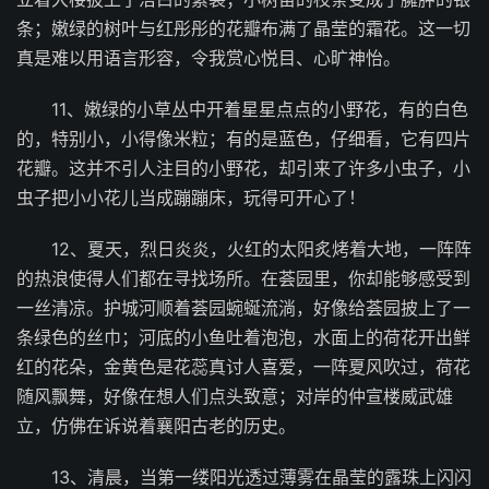
条；嫩绿的树叶与红彤彤的花瓣布满了晶莹的霜花。这一切
真是难以用语言形容，令我赏心悦目、心旷神怡。
11、嫩绿的小草丛中开着星星点点的小野花，有的白色
的，特别小，小得像米粒；有的是蓝色，仔细看，它有四片
花瓣。这并不引人注目的小野花，却引来了许多小虫子，小
虫子把小小花儿当成蹦蹦床，玩得可开心了！
12、夏天，烈日炎炎，火红的太阳炙烤着大地，一阵阵
的热浪使得人们都在寻找场所。在荟园里，你却能够感受到
一丝清凉。护城河顺着荟园蜿蜒流淌，好像给荟园披上了一
条绿色的丝巾；河底的小鱼吐着泡泡，水面上的荷花开出鲜
红的花朵，金黄色是花蕊真讨人喜爱，一阵夏风吹过，荷花
随风飘舞，好像在想人们点头致意；对岸的仲宣楼威武雄
立，仿佛在诉说着襄阳古老的历史。
13、清晨，当第一缕阳光透过薄雾在晶莹的露珠上闪闪