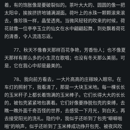
着，有的饱胀像是要破裂似的。茶叶大大的、圆圆的像一把
太阳伞，挨挨挤挤地铺满湖面。荷叶上的水珠一颗颗滚来滚
去，像珍珠一样，晶莹透亮。当微风轻轻的吹来的时候，荷
花就像一位亭亭玉立的仙女在水中翩翩起舞，到处飘着荷花
的清香，令人流连忘返。
77、秋天不像春天那样百花争艳，芳香怡人；也不像夏
天那样有那么多的小生灵在歌唱；也没有冬天那么美丽。可
是，它在我心中却是最美的。
78、我向前方看去，一大片高高的庄稼映入眼帘。在
车灯的照射下，我看清了，那是一大块玉米地。每一棵长长
的玉米秆子上都长着饱满的玉米棒子。它们长得大大的长长
的，被包壳紧紧地包裹着。它们好像要挣脱包壳的束缚，去
瞧一瞧外面千奇百怪的世界，去感受一下月光，到白天，再
去接受阳光的洗礼。隐约中，我似乎还听到了包壳“噼噼啪
啪”的响声，似乎还听到了玉米棒成功挣开包壳、被夜风吹