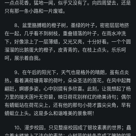
一点点花香，猛地一闻，似乎又没有了。向四周望去，还是
只有那一条小路和一片废墟。
8、盆里胳膊粗的橙子树，墨绿的叶子，密密层层地挤
在一起，几乎看不到树枝，重叠错落的叶子，在雨水冲洗
下，好像涂上了一层薄蜡，又光又亮，十分好看。一个个圆
溜溜的比鹅蛋大的橙子，皮青青的，在枝上点头，乐乐呵
呵，展示着自我。
9、在午后的阳光下，天气也是格外的晴朗，虽有点炎
热，看着满荷塘青翠的荷叶，朵朵圣洁的莲花，在风中起舞
翩跹，婀娜多姿，心中别提有多欣喜。此刻，让我想起了杨
万里的接天莲叶无穷碧，映日荷花别样红的绝美诗句；偶尔
有蜻蜓站在荷花尖上，还有他的那句小荷才露尖尖角，早有
蜻蜓立上头。这是多么和谐唯美的景象啊！
10、漫步校园，只见整座校园成了银妆素裹的世界；矗
立着大楼披上了洁白的素装；小树苗的枝条变成了臃肿的银