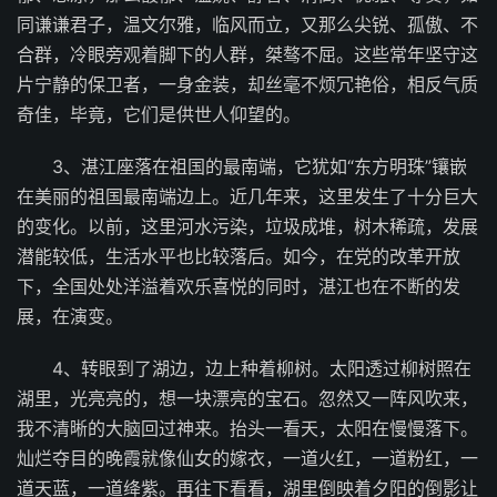
同谦谦君子，温文尔雅，临风而立，又那么尖锐、孤傲、不
合群，冷眼旁观着脚下的人群，桀骜不屈。这些常年坚守这
片宁静的保卫者，一身金装，却丝毫不烦冗艳俗，相反气质
奇佳，毕竟，它们是供世人仰望的。
3、湛江座落在祖国的最南端，它犹如“东方明珠”镶嵌
在美丽的祖国最南端边上。近几年来，这里发生了十分巨大
的变化。以前，这里河水污染，垃圾成堆，树木稀疏，发展
潜能较低，生活水平也比较落后。如今，在党的改革开放
下，全国处处洋溢着欢乐喜悦的同时，湛江也在不断的发
展，在演变。
4、转眼到了湖边，边上种着柳树。太阳透过柳树照在
湖里，光亮亮的，想一块漂亮的宝石。忽然又一阵风吹来，
我不清晰的大脑回过神来。抬头一看天，太阳在慢慢落下。
灿烂夺目的晚霞就像仙女的嫁衣，一道火红，一道粉红，一
道天蓝，一道绛紫。再往下看看，湖里倒映着夕阳的倒影让