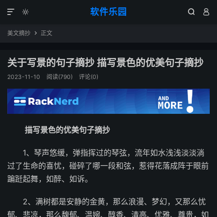
软件乐园




美文摘抄
正文

关于写景的句子摘抄 描写景色的优美句子摘抄
2023-11-10
阅读(790)
评论(0)
描写景色的优美句子摘抄
1、琴声悠缓，弹指挥过的琴弦，流年如水浅浅淡淡淌
过了生命的喜忧，碰碎了哪一段和弦，惹得花落成阵于眼前
蹁跹起舞，如醉、如诉。
2、满树都是安静的金黄，那么浪漫、梦幻，又那么忧
郁、悲凉，那么馥郁、温婉、醇香、清高、优雅、尊贵，如