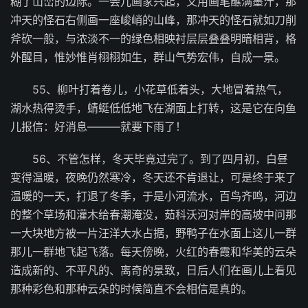
糊了山峦的边际。一会儿画家兴起，又用画笔蘸满墨汁，那
冲天的怪石右侧画一座峻峭的山峰，那冲天的怪石就如刀削
斧砍一般，与浓淡不一的绿色相映衬层层叠叠明暗相背，格
外醒目，惟妙惟肖栩栩如生，群山气势宏伟，自成一景。
55、柳叶打着卷儿，小花草低着头，大地冒着热气，
湖水热得烫手，蜻蜓低低地飞在湖面上打转，这是它在向鱼
儿报信：好消息———就要下雨了！
56、不管怎样，冬天毕竟过完了。到了四月初，白昼
变得温暖，夜晚仍然寒冷，冬天还不肯退让，可是终于来了
温暖的一天，打退了冬季，于是小河流水，百鸟齐鸣，河边
的整个草场和灌木给春潮淹没，茹科沃河对岸的高坡中问那
一大块地方被一片汪洋大水占据，野鸭子在水面上这儿一群
那儿一群地飞起飞落。每天傍晚，火红的春霞和华美的云朵
造成新的、不平凡的、离奇的景致，日后人们在画儿上看见
那种彩色和那种云朵的时候简直不会相信是真的。