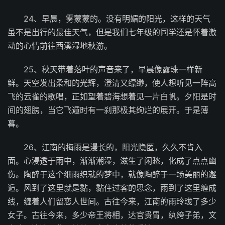
24、早晨，雾蒙蒙的。没有明媚的阳光，这样的天气
虽不是出行的最佳天气，但是我们七年级的同学还是怀着激
动的心情前往西溪湿地秋游。
25、秋天带着落叶的声音来了，早晨像露珠一样新
鲜。天空发出柔和的光辉，澄清又缥缈，使人想听见一阵高
飞的云雀的歌唱，正如望着碧海想着见一片白帆。夕阳是时
间的翅膀，当它飞遁时有一刹那极其绚烂的展开。于是薄
暮。
26、江南的梅雨是漫长的，阳光隐匿，久久不肯入
面。心浸透于雨中，渐渐潮湿，滋生了闲愁，化成了点点幽
伤。陶醉于这个细雨织就的梦中，就像陶醉于一场美丽的邂
逅。风到了这里就是黏，黏住过客的思念，雨到了这里缠成
线，缠着人们留恋人世间。古往今来，江南的雨玲珑了多少
女子。古往今来，多少帝王将相，达官贵胄，纨绔子弟，文