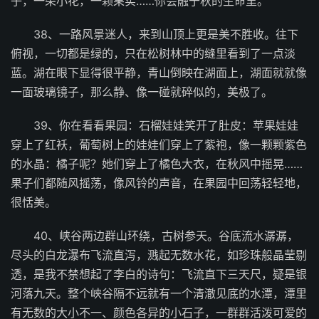
子，一朵小花，一颗果实……你会融于秋的生命里。
38、一路风景迷人，来到山顶上更是美不胜收。往下
俯视，一切都是绿的，只在松树林中的缝里看到了一点淡
蓝。湖在眼下显得很平静，青山倒映在湖面上，湖面就就像
一面玻璃镜子，那么静、像一碰就碎似的，美极了。
39、你在看看果园：石榴娃娃笑开了肚皮：苹果娃娃
穿上了红袄，葡萄树上的娃娃们穿上了紫袍，像一颗颗紫色
的水晶：橘子呢？她们穿上了橘色大衣，在秋风中摇晃……
果子们都随风摇荡，像风铃的声音，在果园中回荡轻轻地，
很恬美。
40、峡谷两边群山环绕，古树参天。谷底流水潺潺，
尽头的白龙瀑布飞流直泻，溅起无数水花，如珍珠般晶莹剔
透，是我不禁想起了李白的诗句：飞流直下三天尺，疑是银
河落九天。整个峡谷隔不远就有一个清澈见底的水潭，潭里
有无数的大小不一、颜色各异的小石子，一群群活泼可爱的