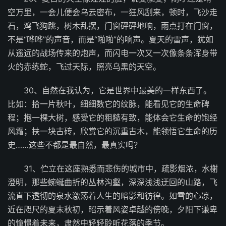
空万里，一会儿便会乌云密布，一狂风刮来，顿时，飞沙走
石，鸡飞狗跳，树木乱摆，门窗砰砰地响，雨点打在门窗，
不是“哗哗”的声音，而是“啪啪”的响声。夏天的雷声，犹如
从遥远的战场传来的炮声，而闪电一次又一次像条条浑身带
火的赤练蛇，飞过天际，照亮乌黑的天空。
30、自然在我认为，它是世界中最美的一样东西了。
比如：拾一片秋叶，细细数它的纹脉，能看见它的生命碑
程；抱一棵大树，感受它的粗糙有致，能体会它生命的饱经
风霜；扶一块古砖，欣赏它的沉重古木，能领悟它生命的历
史……这些不都是最自然，最真实吗？
31、伫立在这座熟悉而悲伤的城市中，疏影烟浓，水榭
澄明，那些蜿蜒曲折的丛林沟壑，深深浅浅迂回的山路，飞
流直下透彻的泉水激荡着人生的暗影和彷徨。如雪的心凉，
近在咫尺的夏末秋初，昭示着风姿卓越的傍晚，夕阳下谦卑
的憧憬着未来，肃然中轻轻聆听花落的季节。