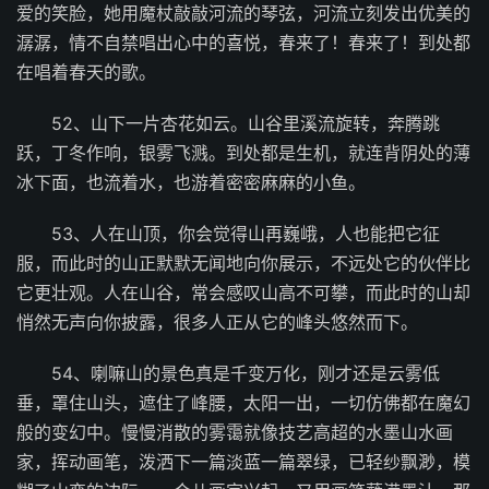
爱的笑脸，她用魔杖敲敲河流的琴弦，河流立刻发出优美的
潺潺，情不自禁唱出心中的喜悦，春来了！春来了！到处都
在唱着春天的歌。
52、山下一片杏花如云。山谷里溪流旋转，奔腾跳
跃，丁冬作响，银雾飞溅。到处都是生机，就连背阴处的薄
冰下面，也流着水，也游着密密麻麻的小鱼。
53、人在山顶，你会觉得山再巍峨，人也能把它征
服，而此时的山正默默无闻地向你展示，不远处它的伙伴比
它更壮观。人在山谷，常会感叹山高不可攀，而此时的山却
悄然无声向你披露，很多人正从它的峰头悠然而下。
54、喇嘛山的景色真是千变万化，刚才还是云雾低
垂，罩住山头，遮住了峰腰，太阳一出，一切仿佛都在魔幻
般的变幻中。慢慢消散的雾霭就像技艺高超的水墨山水画
家，挥动画笔，泼洒下一篇淡蓝一篇翠绿，已轻纱飘渺，模