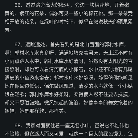
66、透过路旁高大的松树，旁边一块棉花地，开着嫩
黄的、紫红的花朵，偶尔可见一些小的棉花桃。那一朵朵竞
相开放的花朵，在绿叶的衬托下，似乎在叙说秋天的硕果累
累。
67、远眺远处，首先看到的是北山西面的郭村水库，
啊！郭村水库水真多呀，满满地填充着河床，天上还不时有
小雨点跳入水中；郭村水库水好清呀，虽然没有太阳光的直
接照射，却也可以看清河底的小卵石，水中还不时地有几尾
调皮的小鱼游来窜去；郭村水库水好静呀，静得仿佛能听见
她在你耳边低语，偶尔微风飘过，清脆的水声就像一个小姑
娘在轻歌；郭村水库水好柔呀，柔得使人忍不住要去抚摸，
却又不忍碰皱她。微风掠起的波浪，好像亭亭的舞女拖着的
裙幅，她是那样软，那样美。
68、我家对面就住着一座无名小山，虽说它不雄伟也
不险峻，但它迷人而又可爱，就像一个巨大的绿色馒头，每