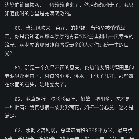
沾染的笔墨恢弘，一切静静地来了，然后静静地走了，我只
知道此时的心里是充满感激的。
60、当江风吹来一朵花开的祝福，当韶华被悄悄载
走，你是否还能从那本厚厚的青春纪念册里翻出一页幸福的
流光、从老屋的那扇残窗感受最亲的人对你追随一生的目
光？
61、那是一个久旱不雨的夏天，炎热的太阳烤得田里的
老泥鳅都翻白了，村边的小溪，溪水一下低了几寸，那些露
在水面的石头，陡地变大了。
62、我真想折一枝长长荷叶，如擎一把阳伞，这才是
一种拥有；我真想摘一朵尖尖荷花，如捧一分心意，这才是
满足。
63、水韵之舞剧场，总建筑面积9565平方米，最高点
6米，长90米，宽80米，地下一层，地上三层。采用国际最