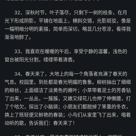
32、深秋时节，叶子落尽，只剩下一树的枝条，在月
光下形成阴影，平铺在地面上，横斜交错，光影斑驳，像是
一幅明暗分明的素描，简单而深切，略显几分苍凉，看得我
渐渐地醉了。
33、我喜欢在暖暖的午后，享受宁静的温馨，浅色的
窗台被阳光分割，缕缕带着清香。
34、春天来了，大地上的每一个角落者充满了春天的
气息。校园里，到处都是春光明媚的鲁象。柳树抽出了细细
的柳丝，上面缀洁了淡黄色的嫩叶；小草带着泥土的芳香钻
了出来，一丛丛，一簇簇，又嫩又绿花儿也伸了伸懒腰，打
了个哈欠，探出了小脑袋；小朋友们都脱掉了笨重的冬衣，
换上了既轻便又鲜艳的春装；小鸟们从家里飞了出来，唱着
动听的歌，告诉我们：春天来了！