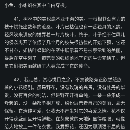
小鱼、小蝌蚪在其中自由穿梭。
41、树林中的美也毫不亚于海的美。一根根苍劲有力的
枝干烘托出数年的沧桑。叶片已枯但也有一番独具的风韵。
轻风吹来调皮的拨弄着一片片枝叶，终于，叶子经不住风儿
的侵袭离开了依偎了几个月的枝头很彷徨的开始下飘，它还
不甘心，如枯叶蝶似的在空中展示着不易被察觉到的美丽，
最后在空中划了一道完美的弧线落地了它的生命完结了。但
是它们把美丽献给了人类完成了它的使命。
42、我走着，赏心悦目之余，不禁被路旁正欣然怒放
着的小花吸引。虽是野花，没有玫瑰的高贵，没有牡丹的华
贵，没有百合的纯洁，但是野花开得单纯，一朵一朵集成一
簇簇的，没一朵都争相开放，纷纷展示着自己的美丽，毫无
保留。它清纯可爱，让我无不产生对它的喜爱之情。花不仅
开得茂盛而且开得鲜艳。在灰蒙蒙的天地间显得耀眼，就像
给大地披上一件花衣裳。我爱野花，还因为那顽强不屈的信