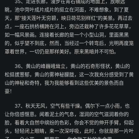
35、走进长廊，漫步在青石铺成的地面上，放眼远
眺，池中菏叶成片成片的挺立在河面，不难想象，到了夏
天，那“接天莲叶无穷碧，映日荷花别样红”的美景。再过去
点，一座石拱桥横跨在河上，旁边还栽种了许多花花草草，
如一幅风景画。连接着长廊的是一个小型山洞，里面黑黑
的，似乎望不到底，然而，当经过一个转弯后，光明再度笼
罩着世界，一切仍是那样美好。原来黑暗并不可怕。
36、黄山的峰巍峨耸立，黄山的石奇形怪状，黄山的
松挺拔葱郁，黄山的雾神秘朦胧，这一次我充分感受到了黄
山的神秘和奇特，我为我能够看到这些优美的景色而自
豪！
37、秋天无风，空气有些干燥。偶尔下一点小雨，也
让你倍感惬意。闻着泥土的气息，湿润的空气滋润着你的
脸，看着大自然中缤纷的色彩，你会不觉的伸开手臂，仰起
头，轻轻闭上眼睛，来一次深呼吸，此时，你就是那一片叶