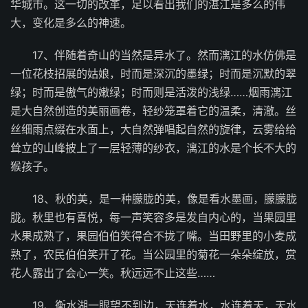
华城市。这一切的改革，足以看出我们的湛江是多么的伟
大，变化是多么的神速。
17、伴随着奇山的当然是异水了。然而漓江的水仿佛是
一位花枝招展的姑娘，时而是深沉的墨绿；时而是沉默的翠
绿；时而是傲气的嫩绿；时而则是活泼的浅绿……烟雨漓江
是大自然创造的美丽画卷，轻纱笼罩着它的温柔，清澈。丝
丝细雨点缀在水面上，大自然弹唱起自然的旋律，云雾给给
耸立的山峰披上了一层轻薄的纱衣，漓江的水是个长不大的
猴孩子。
18、秋的美，是一种朦胧的美，像是看水墨画，朦朦胧
胧。秋里也有喜悦，每一声笑容多是发自内心的，当果园里
水果成熟了，果园伯伯笑得合不拢了嘴。当田野里的小麦成
熟了，农民伯伯笑开了花。当公园里的菊花一朵朵绽放，赏
花人露出了会心一笑。秋远远不止这些……
19、衡水湖一眼望不到边，天连着水，水连着天，天水