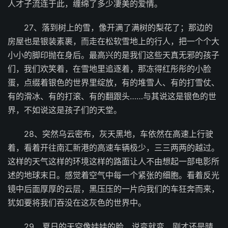
人才子流连于此，缠绵了多少凄美的爱情。
27、落到树上的雪，像开满了满树的梨花了；那边的
房屋也是银装素裹，而走在松软雪地上的行人，把一个个大
小小的脚印抛在身后。最高兴的是我们这些天真无邪的孩子
们，我们欢笑着，在雪地里追逐着，那冻得红彤彤的小脸
蛋，点缀着银色的世界里绽放，有的堆雪人、有的打雪仗、
有的滑冰、有的打滚、有的翻跟头……与其说这是银色的世
界，不如说这是孩子们的天堂。
28、突然乌云密布，灰天黑地，车依然在高速上行驶
着，看着开往南汇新港的高速车辆极少，三三两两的越过。
这样的天气这样的环境这样的路面让人不由想起一部电影所
述的地球末日。感觉着空气中每一个紧张的细胞。看着反光
镜中后面厚厚的云层，黑压压的一片向我们的车狂奔而来，
犹如要将我们吞没在这灰色的世界中。
29、夏日的天空像娃娃的脸，说变就变，刚才还是晴