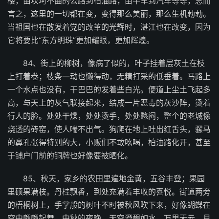
楼，由坎坷不曲的公路到柏油路，由牛车到汽车等等，总而
言之，这里的一切都在变，变得那么美丽，那么生机勃勃。
当祖国也在散发着党的改革的光辉时，湛江也在改变，因为
它将要比“东方明珠”更加耀眼，更加辉煌。
84、街上的柳树，像病了似的，叶子挂着层灰土在枝
上打着卷；枝条一动也懒得动，无精打采的低垂着。马路上
一个水点也没有，干巴巴的发着些白光。便道上尘土飞起多
高，与天上的灰气联接起来，结成一片恶毒的灰沙阵，烫着
行人的脸。处处干燥，处处烫手，处处憋闷，整个的老城像
烧透的砖窑，使人喘不出气。狗爬在地上吐出红舌头，骡马
的鼻孔张得特别的大，小贩们不敢吆喝，柏油路化开，甚至
于铺户门前的铜牌也好像要被晒化。
85、秋天，家乡的农田里遍地金黄，五谷丰登；果园
里硕果满枝。丹桂飘香，到处充满着丰收的喜悦。街道两旁
的梧桐树上，手掌般的树叶不时被秋风吹下来，好像蝴蝶在
空中翩翩起舞。中秋的夜晚，天空澄碧如水，万里无云，月