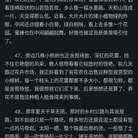
看连绵起伏的山若隐若现，多么像一幅水墨画。天和山连成
一片，天显得那么低。近看，大片大片的矮小植物绿的炸
眼，中间还点缀着小白菊，绿白相映，看上去多像一个花
园。蜜蜂也在中间翩翩起舞，好像也被这良辰美景吸引住
了。
47、旁边几株小桃树也正含苞待放，深红的花蕾，挡
不住它艳丽的风采，教人很想看看它绽放时的惊艳。前几天
路过花卉市场，我正好看到了有花农在出售这种型观赏型的
小桃树，每一个枝头上的花蕾都差不多大小，都很匀称，都
是含苞待放，我很想将它们买下来，后来想想还是算了，养
花不是我这种粗人能做得来的事情。
48、那年夏天干旱无雨，那时的乡村公路与其说是
路，到不如说只是一个路坯。很多地方还是连泥土都没有垫
一点的马骨岩。太阳一晒，整个路面出奇的烫。一些垫了土
的路面，风一吹便扬起一片尘土，铺天盖地的，连眼睛都睁