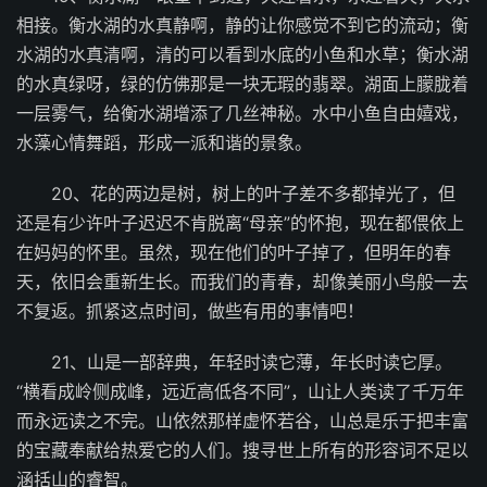
相接。衡水湖的水真静啊，静的让你感觉不到它的流动；衡
水湖的水真清啊，清的可以看到水底的小鱼和水草；衡水湖
的水真绿呀，绿的仿佛那是一块无瑕的翡翠。湖面上朦胧着
一层雾气，给衡水湖增添了几丝神秘。水中小鱼自由嬉戏，
水藻心情舞蹈，形成一派和谐的景象。
20、花的两边是树，树上的叶子差不多都掉光了，但
还是有少许叶子迟迟不肯脱离“母亲”的怀抱，现在都偎依上
在妈妈的怀里。虽然，现在他们的叶子掉了，但明年的春
天，依旧会重新生长。而我们的青春，却像美丽小鸟般一去
不复返。抓紧这点时间，做些有用的事情吧！
21、山是一部辞典，年轻时读它薄，年长时读它厚。
“横看成岭侧成峰，远近高低各不同”，山让人类读了千万年
而永远读之不完。山依然那样虚怀若谷，山总是乐于把丰富
的宝藏奉献给热爱它的人们。搜寻世上所有的形容词不足以
涵括山的睿智。