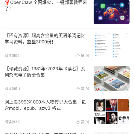
🦞OpenClaw 全网爆火，一键部署教程来
了！
【稀有资源】超高含金量的英语单词记忆
学习资料，整整3000份！
阅读(906)
赞(
0
)

【珍藏资源】1981年-2023年《读者》系
列杂志电子版全合集
阅读(851)
赞(
0
)

网上卖399的1000本人物传记大合集，包
含mobi、epub、azw3 格式
阅读(836)
赞(
0
)
