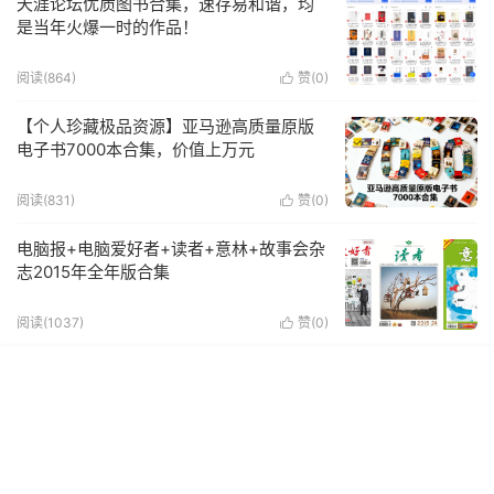
天涯论坛优质图书合集，速存易和谐，均
是当年火爆一时的作品！
阅读(864)
赞(
0
)

【个人珍藏极品资源】亚马逊高质量原版
电子书7000本合集，价值上万元
阅读(831)
赞(
0
)

电脑报+电脑爱好者+读者+意林+故事会杂
志2015年全年版合集
阅读(1037)
赞(
0
)
