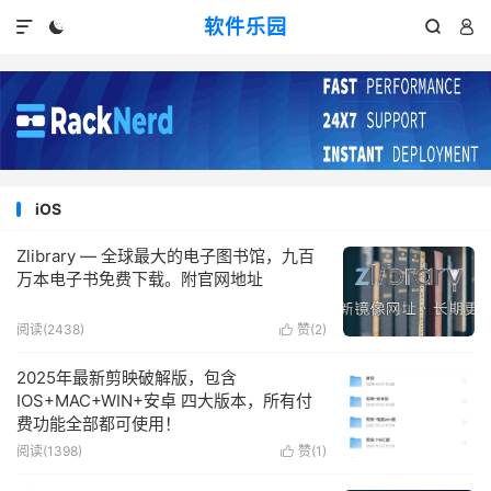
软件乐园




iOS
Zlibrary — 全球最大的电子图书馆，九百
万本电子书免费下载。附官网地址
阅读(2438)
赞(
2
)

2025年最新剪映破解版，包含
IOS+MAC+WIN+安卓 四大版本，所有付
费功能全部都可使用！
阅读(1398)
赞(
1
)
