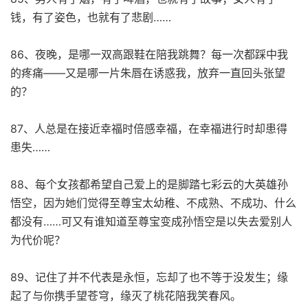
钱，有了姿色，也就有了悲剧……
86、夜晚，是哪一双高跟鞋在陪我跳舞？每一次都踩中我
的疼痛——又是哪一片朱唇在诱惑我，放弃一直回头张望
的？
87、人总是在接近幸福时倍感幸福，在幸福进行时却患得
患失……
88、每个女孩都希望自己爱上的是脚踏七彩云的大英雄孙
悟空，因为她们觉得至尊宝太幼稚、不成熟、不成功、什么
都没有……可又有谁知道至尊宝变成孙悟空是以失去爱别人
为代价呢？
89、记住了并不代表是永恒，忘却了也不等于没发生；缘
起了与你携手望苍穹，缘灭了桃花陪我笑春风。