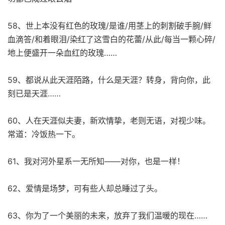
58、世上本没有红色的玫瑰/是谁/用茎上的刺割破手腕/鲜
血滴答/和着眼泪/染红了这雪白的花蕾/从此/每当一颗心碎/
地上便盛开一朵血红的玫瑰……
59、都说从此天涯陌路，什么是天涯？转身，背向你，此
刻已是天涯……
60、人在天涯似夫妻，新欢情挚，老则无语，对视少味。
常道：冷饭热一下。
61、我对河外星系一无所知——对你，也是一样！
62、爱情是场梦，可有些人却总睡过了头。
63、你为了一个美丽的未来，放弃了我们温暖的现在……