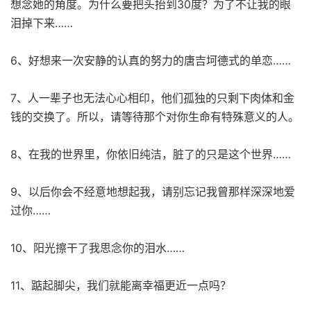
想念她的角度。为什么要把头抬到30度？为了不让我的眼
泪掉下来……
6、好想来一次安静的认真的努力的唐吉坷德式的单恋……
7、人一辈子也无法心心相印，他们孤独的只剩下肉体和金
钱的交换了。所以，请等待那个对你生命有特殊意义的人。
8、在我的世界里，你依旧纯洁，脏了的只是这个世界……
9、以后你会不经意地想起我，请别忘记我曾那样深深地爱
过你……
10、阳光擦干了我思念你的泪水……
11、踮起脚尖，我们就能离幸福更近一点吗？