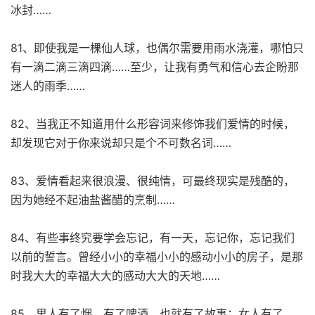
冰封……
81、即使我是一棵仙人球，也偶尔需要用雨水浇灌，哪怕只
有一滴二滴三滴四滴……至少，让我有勇气和信心去企盼那
迷人的雨季……
82、当我正不知道用什么形容词来修饰我们爱情的时候，
却发现它对于你来说却只是个不可数名词……
83、爱情看起来很浪漫、很纯情，可最终现实是残酷的，
因为她经不起油盐酱醋的烹制……
84、有些事终究要学会忘记，有一天，忘记你，忘记我们
以前的誓言。曾经小小的幸福小小的感动小小的房子，是那
时我大大的幸福大大的感动大大的天地……
85、男人有了烟，有了啤酒，也就有了故事；女人有了