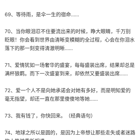
69、等待雨，是伞一生的宿命……
70、当你眼泪忍不住要流出来的时候，睁大眼睛，千万别
眨眼！你会看到世界由清晰变模糊的全过程，心会在你泪水
落下的那一刻变得清澈明晰……
71、爱情犹如一场奢华的盛宴，每每盛装出席，结果却总是
满杯狼羁。而下一次盛宴到来，却依然又要盛装出席……
72、爱一个人不是向她承诺会对她有多好，而是明知爱的
毫无指望，却还一直在那里傻傻地等她……
73、我有钱了，你快回来。（经典语句）
74、地球之所以是圆的，是因为上帝想让那些走失或者迷路