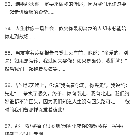
53、结婚那天你一定要来做我的伴郞，因为我们承诺过要
一起走进婚姻的殿堂……
54、人生就像一场舞会，教会你最初舞步的人却未必能陪
你走到散场……
55、男友拿着癌症报告书登上火车前，他说：“亲爱的，别
哭！如果是误诊，我就回来娶你！如果是确诊，我们就！”
然后我们一起抱着头痛哭……
56、毕业那天晚上，你说“我看着你走，你先走”，我说“你
先走”……争执了很久，终于，你向南走，我向北走。我们约
好谁都不许回头，因为我们知道人生没有回头路可走——彼
时的我们曾那样深爱着彼此！
57、那一夜/我抽了很多烟/烟雾化成你的脸/我挥一挥手/一
切都已成过眼云烟