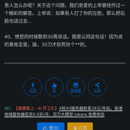
男人怎么办呢？关于这个问题，我们亲爱的上帝曾经作过一
个精彩的解答。上帝说：如果有人打了你的左脸，那么把右
脸也送过去…
40、愤怒的时候数到30再说话。我很认同这句话！因为说
的第肯定是，操，30刀才砍死你个**的。
打赏
赞
微海报
分享
AD：
【普惠智上 · AI 开工礼】
4核4G服务器新客38元/年起，香港
地域服务器低至6.5折/月，百万大模型 tokens 免费体验
赞(
0
)
打赏

