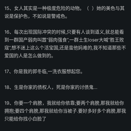
15、女人其实是一种极度危险的动物。（ ）她的美色与其
说是保护色，不如说是警戒色。
16、每次出现国际冲突的时候,只要有人谈到道义,就总能看
到一群国产弱肉叫嚣“弱肉强食”,一群土生loser大喊“胜王败
寇”,想不迷上这么个活宝国,还是蛮他妈难的,我不知道那些不
爱国的人是怎么做到的。
17、你是我的郭冬临,一洗衣服想起您。
18、生是你家的债权人，死是你家的讨债鬼…
19、你要一个肩膀，我就给你依靠;要两个肩膀,那我就给你
拥抱;要四个肩膀,那我就给你当被子.要好多好多个肩膀,那我
只能给你找小白脸了