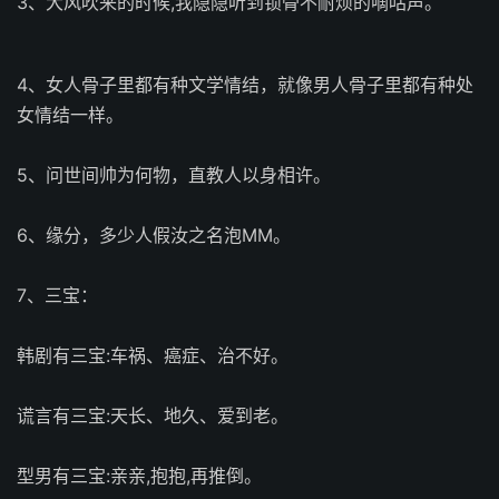
3、大风吹来的时候,我隐隐听到锁骨不耐烦的嘀咕声。
4、女人骨子里都有种文学情结，就像男人骨子里都有种处
女情结一样。
5、问世间帅为何物，直教人以身相许。
6、缘分，多少人假汝之名泡MM。
7、三宝：
韩剧有三宝:车祸、癌症、治不好。
谎言有三宝:天长、地久、爱到老。
型男有三宝:亲亲,抱抱,再推倒。