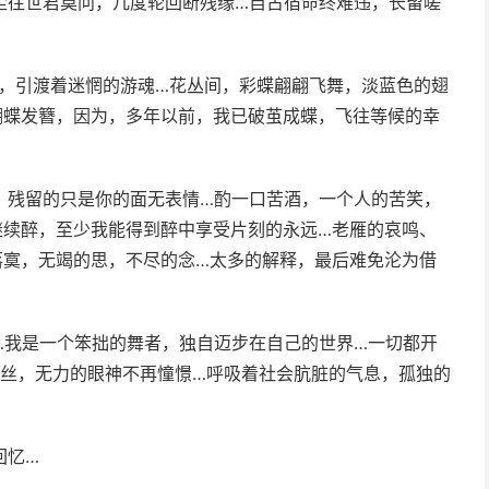
尘往世君莫问，几度轮回断残缘…自古宿命终难违，长留嗟
蕊，引渡着迷惘的游魂…花丛间，彩蝶翩翩飞舞，淡蓝色的翅
蝴蝶发簪，因为，多年以前，我已破茧成蝶，飞往等候的幸
，残留的只是你的面无表情…酌一口苦酒，一个人的苦笑，
继续醉，至少我能得到醉中享受片刻的永远…老雁的哀鸣、
落寞，无竭的思，不尽的念…太多的解释，最后难免沦为借
…我是一个笨拙的舞者，独自迈步在自己的世界…一切都开
青丝，无力的眼神不再憧憬…呼吸着社会肮脏的气息，孤独的
回忆…