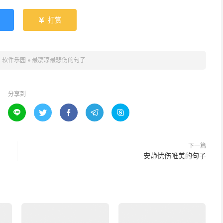
打赏

：
软件乐园
»
最凄凉最悲伤的句子
分享到





下一篇
安静忧伤唯美的句子