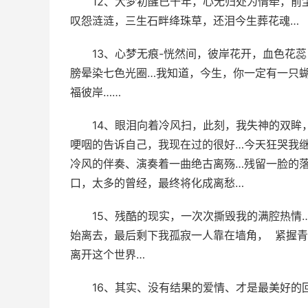
12、大梦初醒已千年，心无归处为情牵，前
叹怨涟涟，三生石畔绛珠草，还泪今生葬花魂…­
13、心梦无痕-恍然间，彼岸花开，血色花
膀晕染七色光圈…我知道，今生，你一定有一只
福彼岸……­
14、眼泪向着冷风扫，此刻，我失神的双眸
哽咽的告诉自己，我现在过的很好…今天狂哭我
冷风的伴奏、演奏着一曲绝古离殇…残留一脸的
口，太多的曾经，最终将化成离愁…­
15、残酷的现实，一次次撕毁我的满腔热情
始离去，最后剩下我孤寂一人靠在墙角， 紧握
离开这个世界…­
16、其实、没有结果的爱情、才是最美好的