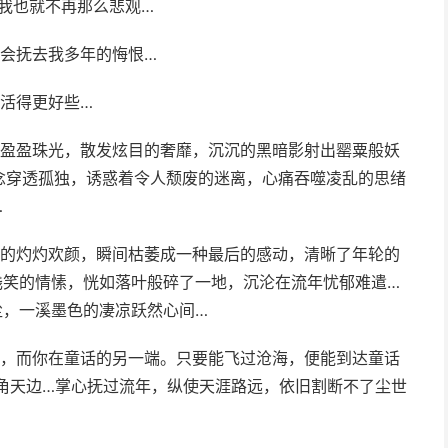
我也就不再那么悲观…­
会抚去我多年的悔恨…­
活得更好些…­
满盈盈珠光，散发炫目的奢靡，沉沉的黑暗影射出罂粟般妖
念穿透孤独，诱惑着令人颓废的迷离，心痛吞噬凌乱的思绪
­
放的灼灼欢颜，瞬间枯萎成一种最后的感动，清晰了年轮的
浅笑的情愫，恍如落叶般碎了一地，沉沦在流年忧郁难遣…
，一溪墨色的凄凉跃然心间…­
话，而你在童话的另一端。只要能飞过沧海，便能到达童话
角天边…掌心抚过流年，纵使天涯路远，依旧割断不了尘世