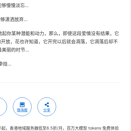
能够慢慢淡忘…­
够潇洒放弃…­
激起你某种潜能和动力，那么，即使这段爱情没有结果，它
的开放，花也许知道，它开完以后就会凋落，它凋落后却不
美丽的时节… ­
挂…­
微海报
分享
年起，香港地域服务器低至6.5折/月，百万大模型 tokens 免费体验