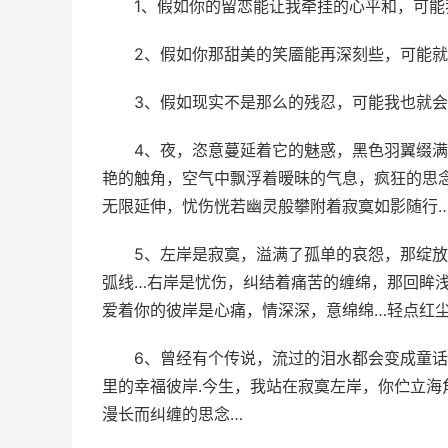
1、假如你的留恋能让我牵挂的心平和，可能
2、假如你那甜美的笑靥能再深刻些，可能就
3、假如现实不是那么的残忍，可能我也就会
4、夜，恣意蔓延着它的魅惑，黑色羽翼缀
艳的触角，空气中飘浮着暧昧的气息，疯狂的思
无限延伸，忧伤恍若幽灵般攀附着寂寞如影随行…
5、左岸是寂寞，溢满了孤单的哀怨，那绽
弧线…右岸是忧伤，纠结着痛苦的缠绵，那回眸
爱着你的彼岸是心痛，情深深，意绵绵…轻点红尘
6、曾经有个传说，流过的泪水都会变成童
里的幸福彼岸.今生，我站在寂寞左岸，你伫立海
漫长而纠缠的思念…­