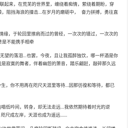
串联起来，在荒芜的世界里，缠绕着痴情，萦绕着期盼，穿
袭，阻挡海浪的撞击…在岁月的磨砺中， 奋力拼搏，勇往直
的情缘，于轮回里擦肩而过的曾经，一次次的错过，一次次的
是不能携手相牵­
次无望的落泪…也罢，今夜，且让我孤醉独饮，哪一杯酒是你
我是寂寞的舞者，伴着幽怨的箫音，踏乐翩跹，敲碎那久远
今生，你不用再在咫尺天涯里等待…因那彷徨和等待，都已
浅唱低吟间，转身，却无法走远…我依然期待着时光的逆
左岸，天涯也成为遥远...... ­