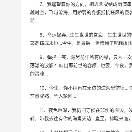
7、我遥望着你的方向，把思念凝结成雨滴
越时空，飞越沧海，用娇弱的身躯抵抗狂风的侵
前…­
8、命运捉弄…生生世世的眷恋，生生世世
哀怨铸成永恒…今生，是最后一世情缘了吧!我们终
9、弹指一笑，藏尽前尘所有的缘，只为一
荡漾的波影? 映出那前世的容颜…也罢，今夜，
的灵魂…­
10、今生，你不用再在无边的逆海里彷徨…
煎熬成殇，坠入轮回…­
11、夜色幽深，我仍旧守候在悲伤的岸边，
转，带我去往有你的海角天边…直至，拂晓来临，咫尺成