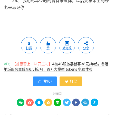
25、 我用尽年少时的青春来爱你，以后变拿余生的苍
老来忘记你
打赏
赞
微海报
分享
AD：
【普惠智上 · AI 开工礼】
4核4G服务器新客38元/年起，香港
地域服务器低至6.5折/月，百万大模型 tokens 免费体验
赞(
0
)
打赏


分享到








