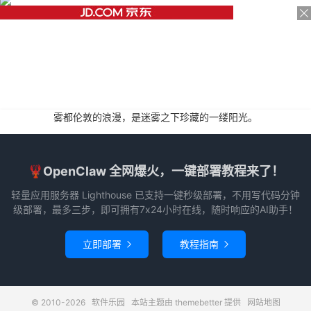
雾都伦敦的浪漫，是迷雾之下珍藏的一缕阳光。
🦞OpenClaw 全网爆火，一键部署教程来了！
轻量应用服务器 Lighthouse 已支持一键秒级部署，不用写代码分钟
级部署，最多三步，即可拥有7x24小时在线，随时响应的AI助手！
立即部署
教程指南


© 2010-2026
软件乐园
本站主题由
themebetter
提供
网站地图