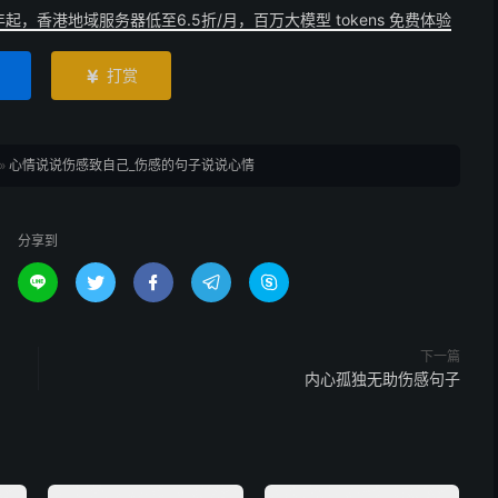
年起，香港地域服务器低至6.5折/月，百万大模型 tokens 免费体验
打赏

»
心情说说伤感致自己_伤感的句子说说心情
分享到





下一篇
内心孤独无助伤感句子