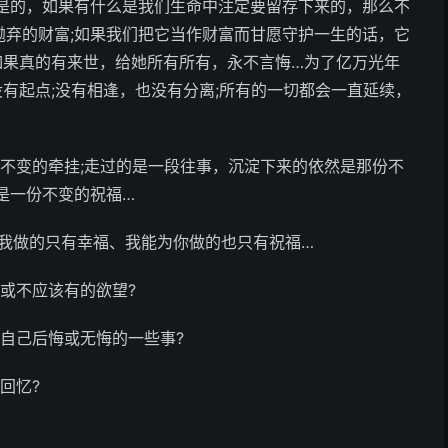
…是的，如果有什么是我们生命中注定要留存下来的，那么不
抛弃的财富;如果我们把它当作财富而甘愿守护一生的话，它
如果真的有来世，给她所有所有，永不言悔…为了亿万光年
有起点;没有相逢，也没有分离;所有的一切都会一直延续，
不变的牵挂;走过的是一段往事，沉淀下来的依然是那份不
一份不变的祝福… ­
我做的只有幸福、我能为你做的也只有祝福…­
或不应该有的欲望?­
自己后悔或无悔的一些事?­
忆?­