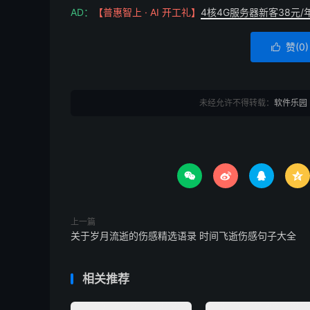
AD：
【普惠智上 · AI 开工礼】
4核4G服务器新客38元/
赞(
0
)

未经允许不得转载：
软件乐园




上一篇
关于岁月流逝的伤感精选语录 时间飞逝伤感句子大全
相关推荐