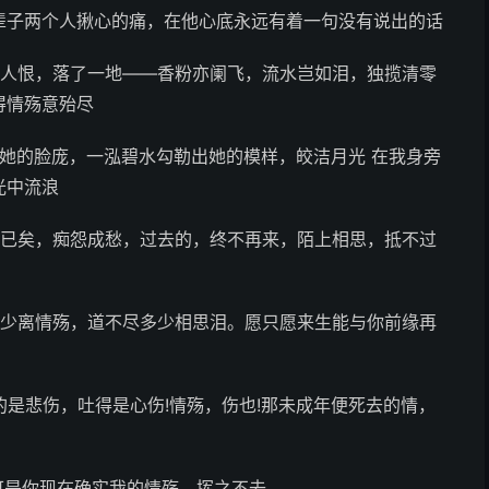
辈子两个人揪心的痛，在他心底永远有着一句没有说出的话
离人恨，落了一地——香粉亦阑飞，流水岂如泪，独揽清零
得情殇意殆尽
她的脸庞，一泓碧水勾勒出她的模样，皎洁月光 在我身旁
光中流浪
盟已矣，痴怨成愁，过去的，终不再来，陌上相思，抵不过
多少离情殇，道不尽多少相思泪。愿只愿来生能与你前缘再
的是悲伤，吐得是心伤!情殇，伤也!那未成年便死去的情，
可是你现在确实我的情殇，挥之不去。