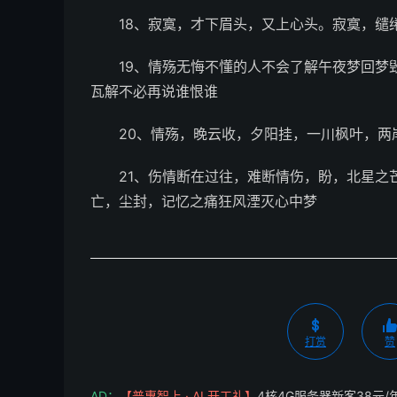
18、寂寞，才下眉头，又上心头。寂寞，缱
19、情殇无悔不懂的人不会了解午夜梦回梦
瓦解不必再说谁恨谁
20、情殇，晚云收，夕阳挂，一川枫叶，两岸
21、伤情断在过往，难断情伤，盼，北星之
亡，尘封，记忆之痛狂风湮灭心中梦
打赏
赞
AD：
【普惠智上 · AI 开工礼】
4核4G服务器新客38元/