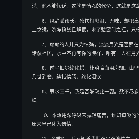
说，他不能倾诉，这就是情殇的代价，这就是这
6、风静孤夜长，独饮相思泪，无味，却把
上妆镜，洗净粉黛且解恨，末了愁罢何之拒，只
7、痴痴的人儿只为情殇，淡淡月光是否照在
黯然神伤，水中不再有你的模样，唯有一人在月
8、前尘旧梦终化蝶，杜鹃啼血泪斑斓。山
几世消磨，绕指情肠，终化泪饮
9、弱水三千，我是否能取此一瓢。数不尽
续
10、本想用深呼吸来减轻痛苦，谁知道吸的
原来早已化为伤情!
11、亲爱的，我不知道我们谁是谁的债主，