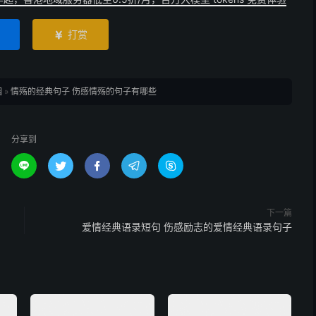
打赏

园
»
情殇的经典句子 伤感情殇的句子有哪些
分享到





下一篇
爱情经典语录短句 伤感励志的爱情经典语录句子