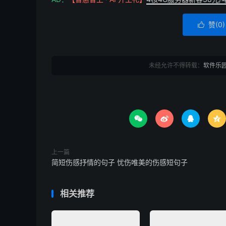
赞(
0
)

未经允许不得转载：
软件乐




上一篇
简短伤感抒情的句子 忧伤唯美的伤感短句子
相关推荐