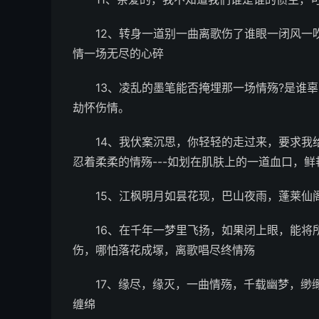
12、转身一道别一曲离歌伤了谁眼一闭风一
情一场无尽的心碎
13、凌乱的墨笔能否掩埋那一场情殇?是谁
劫怀伤情。
14、我伏案沉思，你轻轻的走过来，要求我
忍着柔柔的情殇---如划在肌肤上的一道血口，
15、江枫明月如昙花现，巴山夜雨，蓬莱仙
16、在千年一梦里飞扬，如果闭上眼，能将
伤，哪怕落花成塜，离歌唱尽终情殇
17、缘尽，缘灭，一曲情殇，千载幽梦，缈
缠绵