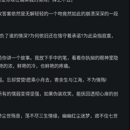
吹答案依然是无解轻轻的一个吻竟然如此的崩溃深深的一段
辜负了谁的情深?为何依旧还在恪守着承诺?为此染指寂寞，
给你讲一个故事。我放下手中的笔，看着你执拗的眼神里隐
鲜艳的浓，鲜艳的冷，也鲜艳的疼痛。
阁。忘却营营!愿乘小舟去，寄余生与江海，不为情殇!
所有的懦弱变得坚强，如果伪装欢笑，能抚回透彻心扉的创
缈尘世殇音，荡不尽三生情缘，幽幽红尘迷梦，遮不住七世