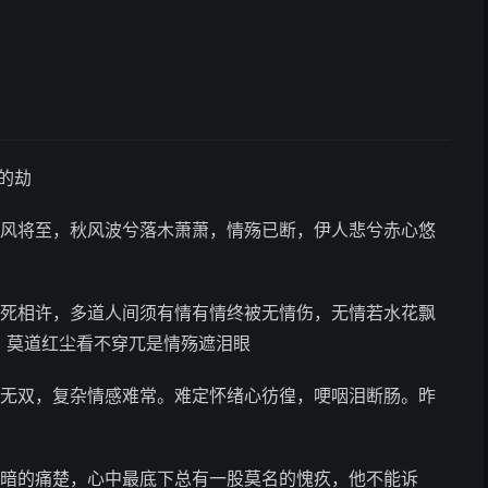
的劫
!西风将至，秋风波兮落木萧萧，情殇已断，伊人悲兮赤心悠
生死相许，多道人间须有情有情终被无情伤，无情若水花飘
，莫道红尘看不穿兀是情殇遮泪眼
月无双，复杂情感难常。难定怀绪心彷徨，哽咽泪断肠。昨
暗暗的痛楚，心中最底下总有一股莫名的愧疚，他不能诉