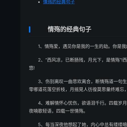
情殇的经典句子
情殇的经典句子
1、情殇爱，遇见你是我的一生的劫。你是我
2、“西风凉，已断肠残，月光下，是情殇”
悠!
3、伤别离叹一曲悲欢离合，断情殇道一句
零哪道花落空折枝，月摇晃人彷徨莫思量终难忘
4、难解情怀心忧伤，欲语泪千行。四载岁
夜喃歌轻语，四载一世情殇。
5、每当深夜他想起了她，内心中总有缕缕