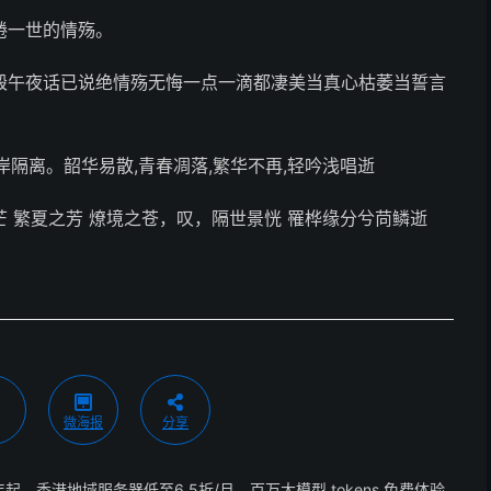
绻一世的情殇。
毁午夜话已说绝情殇无悔一点一滴都凄美当真心枯萎当誓言
隔离。韶华易散,青春凋落,繁华不再,轻吟浅唱逝
芒 繁夏之芳 燎境之苍，叹，隔世景恍 罹桦缘分兮苘鳞逝
微海报
分享
年起，香港地域服务器低至6.5折/月，百万大模型 tokens 免费体验