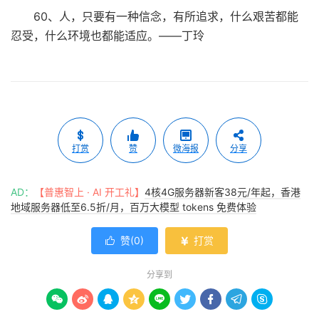
60、人，只要有一种信念，有所追求，什么艰苦都能
忍受，什么环境也都能适应。——丁玲
打赏
赞
微海报
分享
AD：
【普惠智上 · AI 开工礼】
4核4G服务器新客38元/年起，香港
地域服务器低至6.5折/月，百万大模型 tokens 免费体验
赞(
0
)
打赏


分享到








