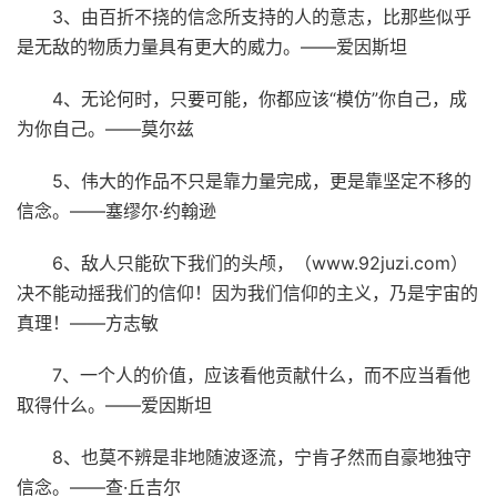
3、由百折不挠的信念所支持的人的意志，比那些似乎
是无敌的物质力量具有更大的威力。——爱因斯坦
4、无论何时，只要可能，你都应该“模仿”你自己，成
为你自己。——莫尔兹
5、伟大的作品不只是靠力量完成，更是靠坚定不移的
信念。——塞缪尔·约翰逊
6、敌人只能砍下我们的头颅，（www.92juzi.com）
决不能动摇我们的信仰！因为我们信仰的主义，乃是宇宙的
真理！——方志敏
7、一个人的价值，应该看他贡献什么，而不应当看他
取得什么。——爱因斯坦
8、也莫不辨是非地随波逐流，宁肯孑然而自豪地独守
信念。——查·丘吉尔