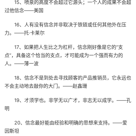
15、喷泉的高度不会超过它源头；一个人的成果不会超
过他信念——美国
16、人有没有信念并非取决于铁链或任何其他外在压
力。——托·卡莱尔
17、如果把人生比之为杠杆，信念刚好像是它的“支
点”，具备这个恰当的支点，才可能成为一个强而有力的
人。——薄一波
18、信念不是到处去寻找顾客的产品推销员，它永远也
不会主动地去敲你的大门。——赵鑫珊
19、才须学也。非学无以广才，非志无以成学。——孔
明
20、信念最好能由经验和明确的思想来支持。——爱
因斯坦