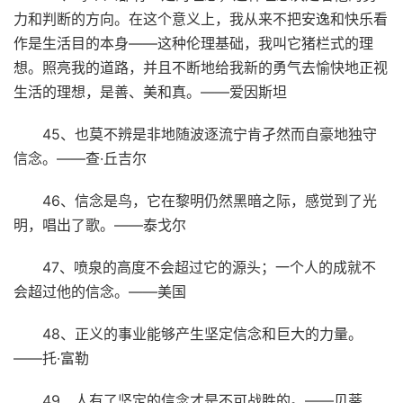
力和判断的方向。在这个意义上，我从来不把安逸和快乐看
作是生活目的本身——这种伦理基础，我叫它猪栏式的理
想。照亮我的道路，并且不断地给我新的勇气去愉快地正视
生活的理想，是善、美和真。——爱因斯坦
45、也莫不辨是非地随波逐流宁肯孑然而自豪地独守
信念。——查·丘吉尔
46、信念是鸟，它在黎明仍然黑暗之际，感觉到了光
明，唱出了歌。——泰戈尔
47、喷泉的高度不会超过它的源头；一个人的成就不
会超过他的信念。——美国
48、正义的事业能够产生坚定信念和巨大的力量。
——托·富勒
49、人有了坚定的信念才是不可战胜的。——贝蒂