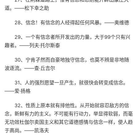
道。——松下幸之助
28、信念！有信念的人经得起任何风暴。——奥维德
29、一个有信念者所开发出的力量，大于99个只有兴
趣者。——列夫·托尔斯泰
30、宁肯孑然而自豪地独守信念，也莫不辨是非地随
波逐流。——查·丘吉尔
31、人的强烈愿望一旦产生，就很快会转变成信念。
——爱·扬格
32、性质上原本就有排他性。从开始就容忍敌方的信
念，新鲜有力的主义。不可能有行动力，举显得软弱，而毫
无功效杜伽尔卖国主义和其它道德感情与信念一样，使人趋
于高尚。——凯洛夫