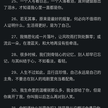
25、一个人写着日志，一个人落着泪，直到键盘敲出
了泪水，才知道我心里一直都是你。
26、若无其事，原来是最好的报复。何必向不值得的
人证明什么，生活得更好，是为了自己。
27、我情愿化成一片落叶，让风吹雨打到处飘零；或
流云一朵，在澄蓝天，和大地再没有些牵连。
28、很多时候，我们刻骨铭心的记忆，别人却早已忘
记，与其纠结于心，不如看淡，看轻。
29、人生不过如此，且行且珍惜，自己永远是自己的
主角，不要总在别人的戏剧里充当着配角。
30、我生命里的温暖就那么多，我全部给了你，但是
你离开了我，你叫我以后怎么再对别人笑。
31、你知道什么叫意外吗？就是我从没想过会遇见你，