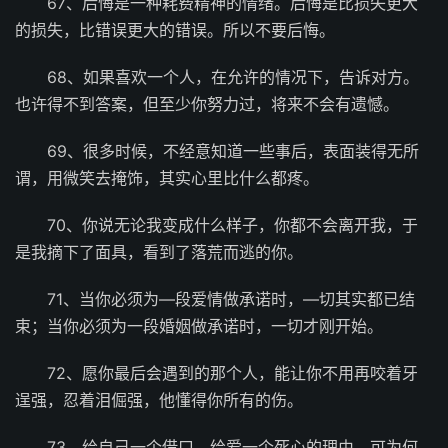
67、后悔是一种耗费精神的情绪。后悔是比损失更大
的损失，比错误更大的错误。所以不要后悔。
68、如果喜欢一个人，在允许的情况下，告诉对方。
也许得不到答案，但至少你努力过，将来不会有遗憾。
69、很多时候，不经意知道一些事后，表面装得无所
谓，用微笑去掩饰，其实心里比什么都疼。
70、你说无论我变成什么样子，你都不会离开我，于
是我摘下了面具，看到了落荒而逃的你。
71、当你必须为—段爱情做承诺时，—切其实都已结
束；当你必须为一段婚姻做承诺时，一切才刚开始。
72、愿你最后会遇到的那个人，能让你不用再咬着牙
逞强，忍着泪倔强，他懂得你所有的伤。
73、给自己一个借口，给爱一个死心的理由，可为何