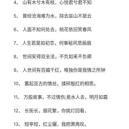
4、 山有木兮木有枝，心悦君兮君不知
5、 曾经沧海难为水，除去巫山不是云
6、 人面不知何处去，桃花依旧笑春风
7、 人生若是如初恋，何事秘风悲画扇
8、 世间安得双全法，不负如来不负卿
9、 人世间有百媚千红，唯独你是我情之所钟
10、 蓄起亘古的情丝，揉碎殷红的相思。
11、 万般故事，不过情伤;易水人去，明月如霜
12、 长街长，烟花繁，你挑灯回看，
13、 短亭短，红尘辗，我把萧再叹。