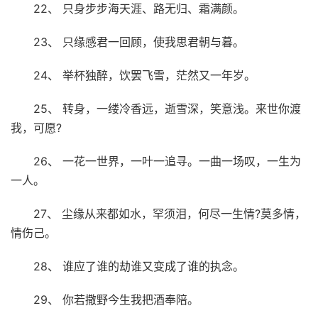
22、 只身步步海天涯、路无归、霜满颜。
23、 只缘感君一回顾，使我思君朝与暮。
24、 举杯独醉，饮罢飞雪，茫然又一年岁。
25、 转身，一缕冷香远，逝雪深，笑意浅。来世你渡
我，可愿?
26、 一花一世界，一叶一追寻。一曲一场叹，一生为
一人。
27、 尘缘从来都如水，罕须泪，何尽一生情?莫多情，
情伤己。
28、 谁应了谁的劫谁又变成了谁的执念。
29、 你若撒野今生我把酒奉陪。