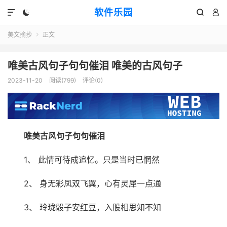
软件乐园




美文摘抄
正文

唯美古风句子句句催泪 唯美的古风句子
2023-11-20
阅读(799)
评论(0)
唯美古风句子句句催泪
1、 此情可待成追忆。只是当时已惘然
2、 身无彩凤双飞翼，心有灵犀一点通
3、 玲珑骰子安红豆，入股相思知不知