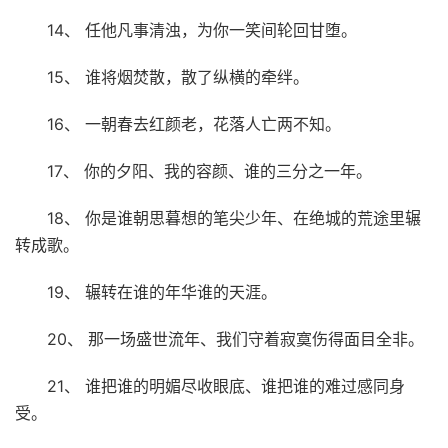
14、 任他凡事清浊，为你一笑间轮回甘堕。
15、 谁将烟焚散，散了纵横的牵绊。
16、 一朝春去红颜老，花落人亡两不知。
17、 你的夕阳、我的容颜、谁的三分之一年。
18、 你是谁朝思暮想的笔尖少年、在绝城的荒途里辗
转成歌。
19、 辗转在谁的年华谁的天涯。
20、 那一场盛世流年、我们守着寂寞伤得面目全非。
21、 谁把谁的明媚尽收眼底、谁把谁的难过感同身
受。