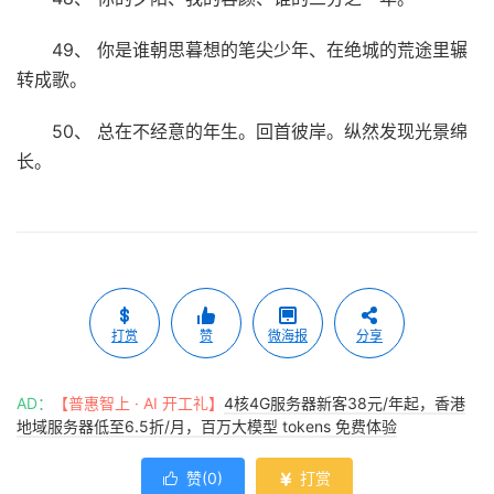
49、 你是谁朝思暮想的笔尖少年、在绝城的荒途里辗
转成歌。
50、 总在不经意的年生。回首彼岸。纵然发现光景绵
长。
打赏
赞
微海报
分享
AD：
【普惠智上 · AI 开工礼】
4核4G服务器新客38元/年起，香港
地域服务器低至6.5折/月，百万大模型 tokens 免费体验
赞(
0
)
打赏

