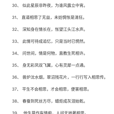
30、 似此星辰非昨夜，为谁风露立中宵。
31、 直道相思了无益，未妨惆怅是清狂。
32、 深知身在情长在，怅望江头江水声。
33、 此情可待成追忆，只是当时已惘然。
34、 问世间，情是何物，直教生死相许。
35、 身无彩凤双飞翼，心有灵犀一点通。
36、 兽炉沈水烟，翠沼残花片，一行行写入相思传。
37、 平生不会相思，才会相思，便害相思。
38、 春蚕到死丝方尽，蜡炬成灰泪始乾。
39、 .他生莫作有情痴，人间无地著相思。