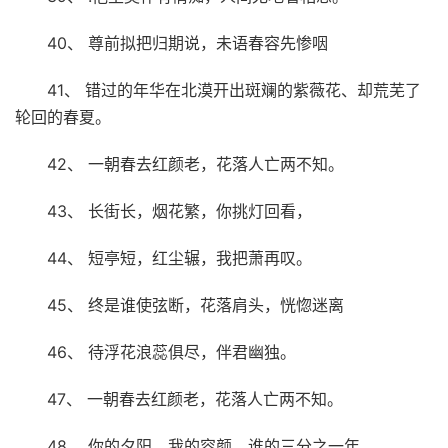
40、 尊前拟把归期说，未语春容先惨咽
41、 错过的年华在北漠开出斑斓的紫薇花、却荒芜了
轮回的春夏。
42、 一朝春去红颜老，花落人亡两不知。
43、 长街长，烟花繁，你挑灯回看，
44、 短亭短，红尘辗，我把萧再叹。
45、 终是谁使弦断，花落肩头，恍惚迷离
46、 待浮花浪蕊俱尽，伴君幽独。
47、 一朝春去红颜老，花落人亡两不知。
48、 你的夕阳、我的容颜、谁的三分之一年。