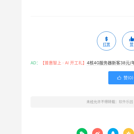
打赏
赞
AD：
【普惠智上 · AI 开工礼】
4核4G服务器新客38元/
赞(
0
)

未经允许不得转载：
软件乐园



