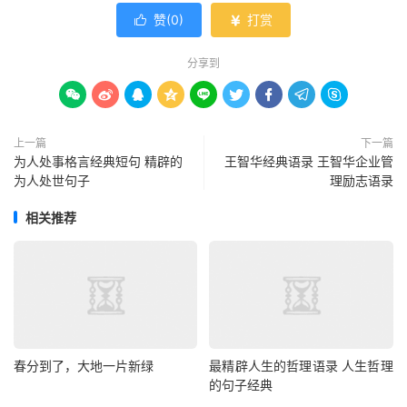
赞(
0
)
打赏


分享到









上一篇
下一篇
为人处事格言经典短句 精辟的
王智华经典语录 王智华企业管
为人处世句子
理励志语录
相关推荐
春分到了，大地一片新绿
最精辟人生的哲理语录 人生哲理
的句子经典