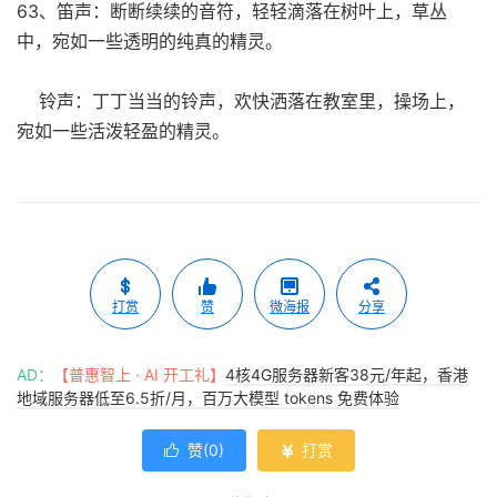
63、笛声：断断续续的音符，轻轻滴落在树叶上，草丛
中，宛如一些透明的纯真的精灵。
铃声：丁丁当当的铃声，欢快洒落在教室里，操场上，
宛如一些活泼轻盈的精灵。
打赏
赞
微海报
分享
AD：
【普惠智上 · AI 开工礼】
4核4G服务器新客38元/年起，香港
地域服务器低至6.5折/月，百万大模型 tokens 免费体验
赞(
0
)
打赏

