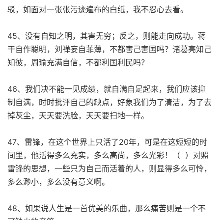
驳，如面对一张张污迹遍布的白纸，我不忍心去看。
45、没有自知之明，其害无穷；反之，则能走向成功。蒋
干自作聪明，刘禅妄自菲薄，不都害己害国吗？诸葛亮知己
知彼，周瑜充满自信，不都利国利民吗？
46、我们决不能一见成绩，就自满自足起来，我们应该抑
制自满，时时批评自己的缺点，好象我们为了清洁，为了去
掉灰尘，天天要洗脸，天天要扫地一样。
47、雷锋，在这个世界上只活了20年，可是在这短短的时
间里，他活得多么充实，多么高尚，多么光彩！（ ）对照
雷锋的思想，一些只为自己而活着的人，则显得多么可怜，
多么渺小，多么没有意义啊。
48、如果说人生是一首优美的乐曲，那么痛苦则是一个不