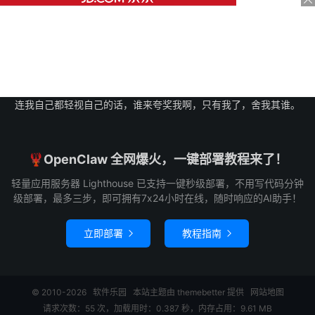
连我自己都轻视自己的话，谁来夸奖我啊，只有我了，舍我其谁。
🦞OpenClaw 全网爆火，一键部署教程来了！
轻量应用服务器 Lighthouse 已支持一键秒级部署，不用写代码分钟
级部署，最多三步，即可拥有7x24小时在线，随时响应的AI助手！
立即部署
教程指南


© 2010-2026
软件乐园
本站主题由
themebetter
提供
网站地图
请求次数：55 次，加载用时：0.387 秒，内存占用：9.61 MB