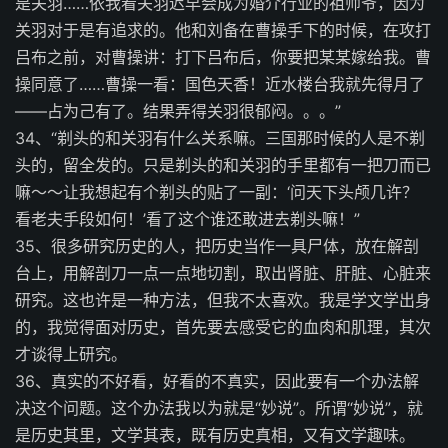
是关羽……依我看关羽迟早会成为婚介行业的祖师爷，因为
关羽对于是有追求的。他和刘备在曹操手下的时候，在攻打
吕布之前，对曹操讲：打下吕布后，你要把某某嫁给我。曹
操同意了……曹操一看：国色天香！近水楼台我就先得月了
——占为己有了。结果弄得关羽很郁闷。。。”
34、“剃头的和关羽有什么关系嘛。三国那时候的人是不剃
头的，留全发的。只是剃头的和关羽的手里都有一把刀而已
嘛～～让我想起有个剃头的贴了一副：‘问天下头颅几许？
看老夫手段如何！’看了这个谁还敢进去剃头嘛！”
35、很多研究历史的人，把历史当作一具尸体，放在解剖
台上，用解剖刀一点一点地切割，取出肾脏、肝脏、心脏来
研究。这也许是一种方法，但我不太喜欢。我是学文学出身
的，我觉得面对历史，首先要去感受它的血肉和肌理，其次
才谈得上研究。
36、真实的不好看，好看的不真实，因此要有一个办法解
决这个问题。这个办法我以为就是“妙说”。所谓“妙说”，就
是历史其里，文学其表，既有历史真相，又有文学趣味。