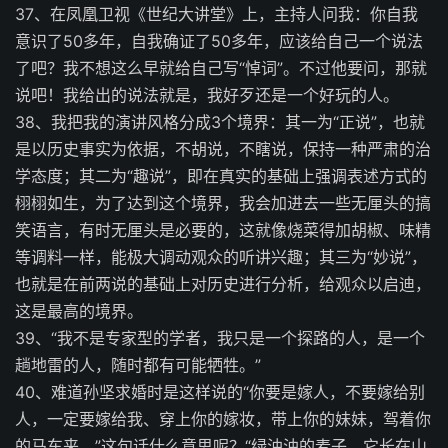
37、在凤凰卫视《世纪大讲堂》上，主持人问我：你自我
意识了50多年，自我确证了50多年，应该给自己一个说法
了吧？我不想这么早就给自己写“悼词”。不过他要问，那就
说吧！我给出的说法就是，我好歹还是一个好玩的人。
38、我把我的演讲风格分成3个境界：其一为“正说”，也就
是以历史事实为依据，不胡说，不瞎说，保持一种严肃的治
学态度；其二为“趣说”，即在真实的基础上强调表述方式的
栩栩如生，为了达到这个境界，我会加进去一些无厘头的搞
笑语言，有时无厘头是必要的，这就像烧菜得加胡椒、味精
等调料一样，能极大调动观众的听讲兴趣；其三为“妙说”，
也就是在前两说的基础上对历史进行分析，给观众以启迪，
这是最高的境界。
39、“我不是专家型的学者，我只是一个探路的人，是一个
趟地雷的人，随时都有可能牺牲。”
40、难道孙坚求婚时是这样说的“你要是嫁人，不要嫁给别
人，一定要嫁给我、穿上你的嫁妆，带上你的妹妹，驾着你
的马车来、”这句话什么意思呢？“绿油油的麦子，它长在山