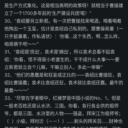
是生产方式集化。这是相当高明的政策呀！就相当于曹操建
立了一个1700多年前的‘生产建设兵团’喏！”
30、“袁绍要另立新君。有一次把曹操找来喝酒，喝着喝着
他掏出一个玉玺，估计是袁绍自己私刻的，跟曹操商量（一
只手掂量着，作私语状）：‘你看…这个东西，啊…怎么样，
咱哥俩干吧～～’”
31、“袁绍是‘庶出’，袁术是‘嫡出’，所以袁术总看不起袁
绍：‘你看，怪不得是小老婆生的，干不成什么大事～～要
立新君就立自个儿嘛，干嘛立别人，多此一举嘛’”
32、“他们的愚蠢是和狂妄成正比的——袁绍比曹操狂，袁
绍比曹操蠢；袁术比袁绍还狂，袁术就比袁绍还蠢。最牛的
最蠢～～～”
33、“尽管在学者眼中，红楼梦是中国小说的No、1，但是
一般老百姓还是认水浒、三国。你看，各行各业供的祖师
爷，都是三国、水浒里的人物——强盗，拜宋江为祖师爷；
（ ）小偷，拜时迁（－－！）……剃头的拜关羽……财神也