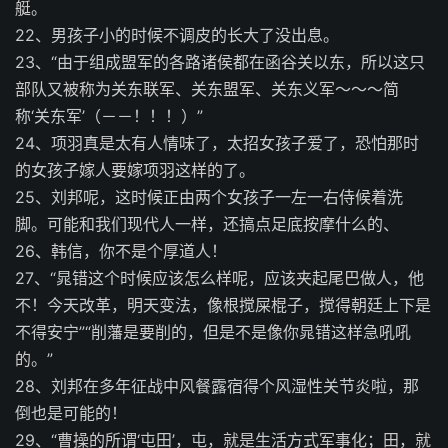
艇。
22、男孩子小的时候不调皮的长大了没出息。
23、“由于组成盟军的各路诸侯都在函谷关以东，所以这只
部队又被称为关东联军、关东盟军、关东义军～～～简
称‘关东军’（－－！！！）”
24、项羽真是太有人情味了，太招女孩子爱了，恐怕那时
的女孩子嫁人要嫁项羽这样的了。
25、刘邦呢，这时候正由两个女孩子一左一右侍候着洗
脚。可能和我们现代人一样，还搞点足底按摩什么的、
26、韩信，你不是个厚道人！
27、“晁错这个时候应该怎么样呢，应该夹起尾巴做人，他
不！今天改革，明天变法，像根搅屎棍子，搅得朝廷上下是
不得安宁”“削藩是要削的，但是不是像你晁错这样急吼吼
的。”
28、刘邦在多年征战中风餐露宿得个风湿性关节炎啦，那
倒也是可能的！
29、“曹操的所谓‘屯田’，屯，就是生活方式军事化；田，就