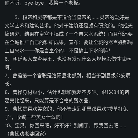
你不听，bye-bye，我换一个老板。
5、桓帝和灵帝都是不适合当皇帝的……灵帝的爱好是
文学艺术和建筑艺术。他对于建筑还是颇有研究的。他成天
搞研究，结果在皇宫里搞成了一个自来水系统！而且他还要
在全城推广自己的科研成果，宣布：要让全城的老百姓都喝
上自来水——你是当皇帝的，不是搞上下水的嘛！
6、朝廷派人去查吴王，也没有发现什么大规模杀伤性武器
嘛。
7、曹操第一个官职是洛阳县北部尉，相当于副县级公安局
长。
8、曹操身材短小，估计也就和我差不多吧。跟1米84的诸
葛亮比起来，只能算是不合格的残次品。
9、曹操是喜欢美女的，他不管走到哪里都喜欢“搂草打兔
子”，收编一些美女什么的！
10、宝贝，你回来吧，好不好？别闹了，跟我回去吧……
（曹操劝老婆回家）