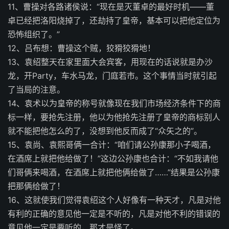
11、曹操对各路诸侯说：“现在是灭董卓的最好时机——董
卓已经把洛阳烧掉了，还劫持了皇帝，基本可以把他定位为
恐怖组织了。”
12、吕布想：曹操这个贼，狡猾狡猾地！
13、袁绍整天在家里面大会宾客，用现在的话说就是办沙
龙，开Party，车水马龙，门庭若市。这个事情当时就引起
了当局的注意。
14、袁术以为皇帝的称号就像现在我们市场经济条件下的商
标一样，要抢先注册，他以为他抢先注册了皇帝的商标别人
就不能把他怎么的了，没想到他反而成了“众矢之的”。
15、袁尚、袁熙哥俩一合计：“咱们请公孙康那小子喝酒，
在酒席上就把他给做了！”这边公孙康也合计：“不如我请他
们哥俩来喝酒，在酒席上就把他俩给做了……”结果是公孙康
把那俩给做了！
16、这就使我们觉得袁绍这个人好像有一种天才，凡是对他
有利的正确的意见他一定是不听的，凡是对他不利的错误的
意见他一定是要听的，那才是怪了。