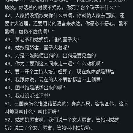
坡坡。你活着的时候不捐款，你死了含个珠子干什么？”
42、人家捐没捐款关你什么事啊，你就偷人家东西嘛，还
要讲大道理，还要用诗的语言来表达，你恶心不恶心，酸不
酸啊，虚伪不虚伪啊！”
43、舅老爷和姑奶奶，谁的面子大？
44、姑娘是娇客，面子大着呢！
45、刀是不能随便出鞘的，出鞘是要见血的
46、你为了要到这人间来走一遭？什么动机啊？
47、要不开个主持人培训班算了，现在媒体都是弱智
48、我跟你说，现在的人不弱智都当不上领导！
49、图书馆是纸糊出来的啊？
50、我就没听过评书！
51、三国志怎么描述诸葛亮的：身高八尺，容貌甚伟，这不
叫帅哥叫什么？叫伟哥呀？
52、姑奶奶厉害啊，我们说一个女人厉害，管她叫姑奶
奶；说生了个女儿厉害，管她叫小姑奶奶、