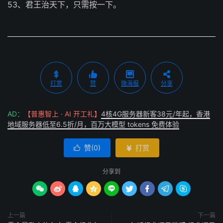
53、君王治天下，只需按一下。
打赏
赞
微海报
分享
AD：
【普惠智上 · AI 开工礼】
4核4G服务器新客38元/年起，香港
地域服务器低至6.5折/月，百万大模型 tokens 免费体验
赞(
0
)
打赏


分享到









上一篇
下一篇