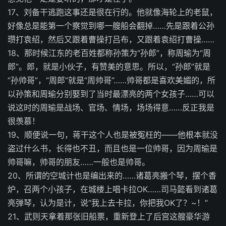
17、刘备干逃跑这事还是很在行的。他就像海轮上的老鼠，
好像总是能第一个察觉到哪一艘船会翻掉……先是跟着公孙
瓒打袁绍，然后又跟着曹操打吕布，又跟着袁绍打曹操……
18、那时候江东的老百姓都称孙策为“孙郎”，称周瑜为“周
郎”。郎，就是小伙子，有赞美的意思。所以，“孙郎”就是
“孙帅哥”，“周郎”就是“周帅哥”……帅哥都是喜欢美媚的，所
以孙策和周瑜分别娶到了当时最漂亮的两个女孩子……可以
说这时的周瑜是战场、官场、情场，场场得意……反正我是
很羡慕！
19、顺便说一句，蒋干这个人也是被冤枉的——他根本就没
盗过什么书，长得也不丑，而且也是一位帅哥，因为周瑜是
帅哥嘛，帅哥的朋友……一般也是帅哥。
20、所谓的空城计也是编出来的……诸葛亮搬个琴，摆个香
炉，召两个小孩子，在城楼上唱卡拉OK……司马懿看到诸葛
亮弹琴，认为是计，说“我上去卡拉，你把我OK了？~！”
21、武则天拿着那张旧船票，重新登上了后宫这艘豪华游