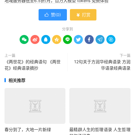
地域服务器低至6.5折/月，百万大模型 tokens 免费体验
赞(
0
)
打赏


分享到









上一篇
下一篇
《两世花》的经典语句 《两世
12句关于方润华经典语录 方润
花》经典语录摘抄
华语录经典语录
相关推荐
春分到了，大地一片新绿
最精辟人生的哲理语录 人生哲理