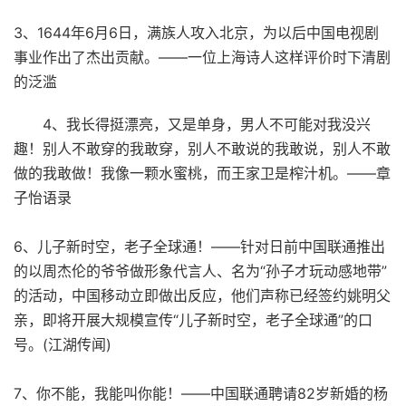
3、1644年6月6日，满族人攻入北京，为以后中国电视剧
事业作出了杰出贡献。——一位上海诗人这样评价时下清剧
的泛滥
4、我长得挺漂亮，又是单身，男人不可能对我没兴
趣！别人不敢穿的我敢穿，别人不敢说的我敢说，别人不敢
做的我敢做！我像一颗水蜜桃，而王家卫是榨汁机。——章
子怡语录
6、儿子新时空，老子全球通！——针对日前中国联通推出
的以周杰伦的爷爷做形象代言人、名为“孙子才玩动感地带”
的活动，中国移动立即做出反应，他们声称已经签约姚明父
亲，即将开展大规模宣传“儿子新时空，老子全球通”的口
号。(江湖传闻)
7、你不能，我能叫你能！——中国联通聘请82岁新婚的杨