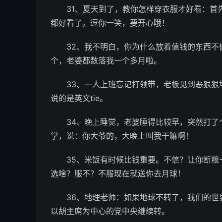
31、夏天到了，教你怎样穿衣服才好看：首
都好看了。逗你一笑，要开心哦！
32、我不明白，你为什么放着值钱的东西
个，老婆都数落我一个多月啦。
33、一人上班忘记打领带，老板见到恶狠
说的是英文tie。
34、晚上睡觉，老婆睡得比较早，突然打
掌，说：你大爷的，大晚上叫我干嘛啊！
35、米饭有时候比钱重要。不信？让你断
选啥？服不？不服现在就送你去月球！
36、地理老师：如果地球不转了，我们的世
以胡主席为中心的党中央继续转。