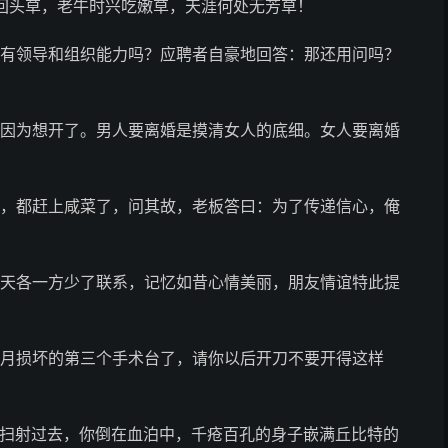
吃回头草，老牛时兴吃嫩草，天涯何处无芳草！
你有领导和组织能力吗？应聘者自豪地回答：那还用问吗？
是因为想开了。男人要离婚是摸清女人的底细。女人要离婚
命，都赶上咸菜了，问其故，老板答曰：为了传递信心，俺
，天各一方少了联系，记忆如昔心情美丽，朋友情谊特此提
个月损坏的第三个手术台了，请你以后开刀不要开得这样
你扫射过去，你倒在血泊中，千疮百孔的身子嵌满丘比特的