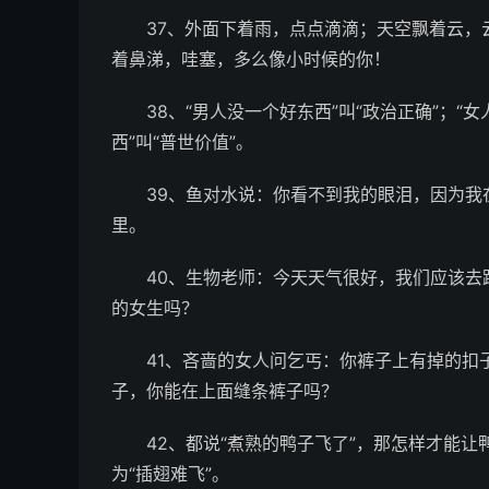
37、外面下着雨，点点滴滴；天空飘着云
着鼻涕，哇塞，多么像小时候的你！
38、“男人没一个好东西”叫“政治正确”；“
西”叫“普世价值”。
39、鱼对水说：你看不到我的眼泪，因为
里。
40、生物老师：今天天气很好，我们应该
的女生吗？
41、吝啬的女人问乞丐：你裤子上有掉的扣
子，你能在上面缝条裤子吗？
42、都说“煮熟的鸭子飞了”，那怎样才能
为“插翅难飞”。