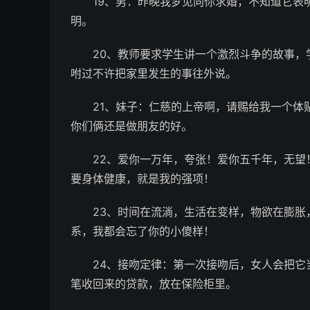
19、男：昨晚我梦见向你求婚，不知道它表
明。
20、教师要求学生讲一个激烈斗争的故事
咐过不许把家里发生的事往外说。
21、妹子：仁慈的上帝啊，请赐给我一个体
你们俩还是做朋友的好。
22、爱你一万年，夸张！爱你五千年，无
要身体健康，就是我的强项！
23、时间在流淌，生活在变样，物欲在膨
系，我都会忘了你的小傻样！
24、接吻定律：第一次接吻后，女人会把
笔收回来的贷款，放在保险柜里。