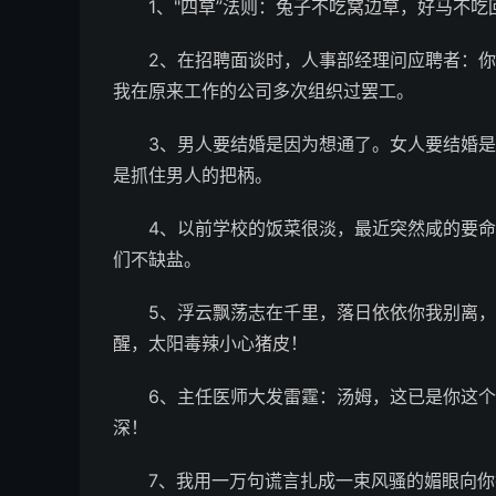
1、"四草”法则：兔子不吃窝边草，好马不
2、在招聘面谈时，人事部经理问应聘者：
我在原来工作的公司多次组织过罢工。
3、男人要结婚是因为想通了。女人要结婚
是抓住男人的把柄。
4、以前学校的饭菜很淡，最近突然咸的要
们不缺盐。
5、浮云飘荡志在千里，落日依依你我别离
醒，太阳毒辣小心猪皮！
6、主任医师大发雷霆：汤姆，这已是你这
深！
7、我用一万句谎言扎成一束风骚的媚眼向