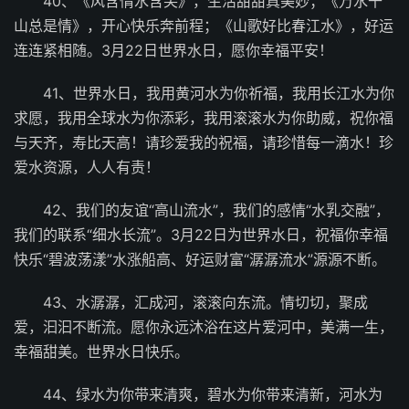
40、《风含情水含笑》，生活甜甜真美妙；《万水千
山总是情》，开心快乐奔前程；《山歌好比春江水》，好运
连连紧相随。3月22日世界水日，愿你幸福平安！
41、世界水日，我用黄河水为你祈福，我用长江水为你
求愿，我用全球水为你添彩，我用滚滚水为你助威，祝你福
与天齐，寿比天高！请珍爱我的祝福，请珍惜每一滴水！珍
爱水资源，人人有责！
42、我们的友谊“高山流水”，我们的感情“水乳交融”，
我们的联系“细水长流”。3月22日为世界水日，祝福你幸福
快乐“碧波荡漾”水涨船高、好运财富“潺潺流水”源源不断。
43、水潺潺，汇成河，滚滚向东流。情切切，聚成
爱，汩汩不断流。愿你永远沐浴在这片爱河中，美满一生，
幸福甜美。世界水日快乐。
44、绿水为你带来清爽，碧水为你带来清新，河水为