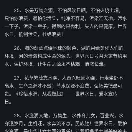
25、水是万物之源，不怕风吹日晒，不怕火烧土埋，
只怕你浪费，最怕你污染，纯净不容易，污染连天地。污水
一下子，污染一辈子。得到的是微利，失去的是健康。世界
水日，抵制污染，杜绝浪费！
26、海的蔚蓝点缀地球的颜色，湖的碧绿美化人们的
环境，河的清澈构成生命的源头。世界水日号召大家节约用
水，保护环境，让生命之源永不枯竭，清澈长流。
27、花草繁茂靠水浇，人畜兴旺因水绕；行走坐卧不
离水，生命之源才不毁；节水保源不浪费，弘扬美德最可
贵。《珍惜水源，从我做起》——世界水日，爱水宣传
日。
28、水滋润大地，万物生，水养育儿女，百业兴，水
穿透岁月，生机旺，水奔流不息，民族胜！世界水日，爱护
水资源，是中华儿女共同的责任！让我们携手共创美好的未