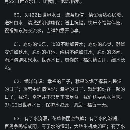
月22日世界水日，让我们一起珍惜水。
60、3月22日世界水日，送条短信，情谊表达心房暖；
送杯白水，清澈透明健康保；送上祝福，快乐幸福常伴随。
祝福如东海长流水，吉祥如意开心享。
61、愿你的快乐，迢迢不断如春水；愿你的心灵，静谧
安详如秋水；愿你的好运，绵绵不绝如江水；愿你的悠闲，
涓涓潺潺如泉水。世界水日，愿你的幸福海纳百川，细水长
流。
62、懒洋洋说：幸福的日子，就是吃饱了撑着去睡觉
的日子；热恋中的情侣说：幸福的日子，就是和你在一起的
日子；我说：幸福并不只是丰衣足食，我们还要碧水蓝天。
3月22日世界水日，保护水资源，愿您幸福每一天。
63、有了水浇灌，花草艳丽空气鲜；有了水的滋润，
百鸟争鸣绿成荫；有了水的灌溉，大地生机美如画；有了水