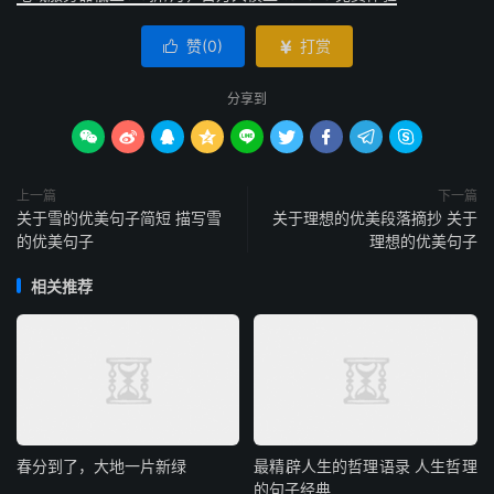
赞(
0
)
打赏


分享到









上一篇
下一篇
关于雪的优美句子简短 描写雪
关于理想的优美段落摘抄 关于
的优美句子
理想的优美句子
相关推荐
春分到了，大地一片新绿
最精辟人生的哲理语录 人生哲理
的句子经典