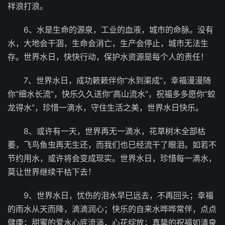
祥浪打浪。
6、水是生命的源泉，工业的血液，城市的命脉。没有
水，大地会干涸，生命会消亡，生产会停止，城市无法生
存。世界水日，快快行动，保护水资源是每个人的责任！
7、世界水日，成功簌簌伴你“水到渠成”，幸福漫漫随
你“细水长流”，快乐久久送你“高山流水”，祝福多多愿你“蛟
龙得水”，珍惜一滴水，守住生活之美，世界水日快乐。
8、或许有一天，世界再无一滴水，花草树木全部枯
萎，飞鸟鱼虫再无生还，而我们也已经流干了眼泪。如若不
节约用水，或许将会变成现实。世界水日，珍惜每一滴水，
莫让世界继续干枯下去！
9、世界水日，忧伤的泪水早已远去，不再回头；幸福
的雨水从天而降，滴滴润心；快乐的自来水哗哗常伴，点点
健康；甜蜜的爱水心底流淌，心花绽放；真挚的祝福如清泉