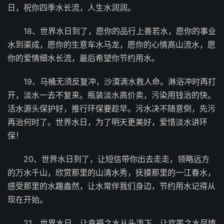
日，祝你四季水长流，人生水润润。
18、世界水日到了，愿你的品行上善若水，愿你的事业
水到渠成，愿你的生意车水马龙，愿你的心情高山流水，愿
你的爱情细水长流，最后希望你节约用水。
19、马桶无须反复冲，沙漠滴水救人命。淋浴冲时再打
开，淡水一去不复来。瓶装淡水高价卖，污染用钱治的快。
活水源头保护好，推行环保要趁早。污水决不随意倒，先污
再治何时了。世界水日，为了明天更美好，爱惜淡水讲环
保！
20、世界水日到了，让短信带你出去走走，领略远方
的万水千山，欣赏那里的山清水秀，抚摸那里的一江春水，
感受那里的水趣盎然，让水常伴我们身边，节约用水记得从
现在开始。
21、世界水日，让幸福之水从头泼下，让欢笑之水尽情