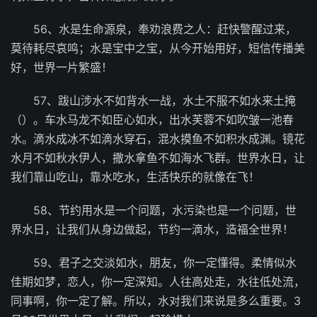
56、水是生命源泉，奉劝浪费之人：赶快警醒过来，
莫待耗尽哀鸣；水是宝中之宝，从今开始用好，短信传播美
好，世界一片繁盛！
57、跋山涉水不如背水一战，水土不服不如水来土掩
（）。车水马龙不如臣心如水，出水芙蓉不如吹皱一池春
水。滴水成冰不如滴水穿石，混水摸鱼不如积水成渊。镜花
水月不如秋水伊人，撒水拿鱼不如海水飞群。世界水日，让
我们靠山吃山，靠水吃水，生活快乐的就像在飞！
58、节约用水是一个问题，水污染也是一个问题，世
界水日，让我们从身边做起，节约一滴水，造福全世界！
59、君子之交淡如水，朋友，你一定懂得。柔情似水
佳期如梦，恋人，你一定深知。人往高处走，水往低处流，
同事啊，你一定了解。所以，水对我们来说是多么重要。3