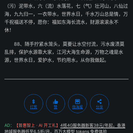
（污）泥带水，六（流）水落花，七（气）壮河山，八仙过
海，九九归一，一衣带水，世界水日，千水万山总是情，万
千祝福送不停，愿你：福如东海长流水，财源滚滚永不
休！
88、随手拧紧水笼头，莫要让水空付流，污水废渍莫
乱排，保护水源靠大家，江河大海生命源，万物之魂是水
源，世界水日，爱护水，节约用水，从你我做起。
打赏
赞
微海报
分享
AD：
【普惠智上 · AI 开工礼】
4核4G服务器新客38元/年起，香港
地域服务器低至6.5折/月，百万大模型 tokens 免费体验