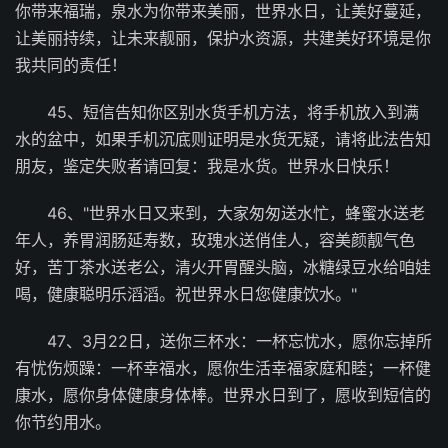
你带来福瑞，泉水为你带来美丽，世界水日，让美好蔓延，
让美丽持续，让未来靓丽，保护水资源，共建美好环境是你
我共同的责任！
45、短信告知你区别水货手机方法，将手机放入到满
水的盆中，如果手机沉底则证明是水货无疑，请将此法告知
朋友，鉴定失败者请回复：我是水货。世界水日快乐！
46、"世界水日又来到，大家匆匆送水忙，蜂蜜水送老
年人，养胃润肠延寿数，玫瑰水送俏佳人，容美颜靓气色
好，苦丁茶水送老公，清火开胃醒头脑，冰糖绿豆水给咱娃
喝，健康聪明乐滔滔。祝世界水日您健康饮水。"
47、3月22日，送你三杯水：一杯忘忧水，愿你忘掉所
有忧伤烦躁：一杯幸福水，愿你生活幸福家庭和睦；一杯健
康水，愿你身体健康身体棒。世界水日到了，愿收到短信的
你节约用水。