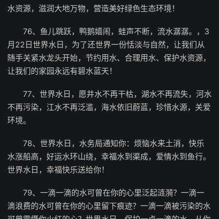
水资源，滋润大地万物，营造美好绿色生态环境！
76、鱼儿跳跃，鸭鹅嬉闹，蛙声不断，流水潺潺。，3
月22日世界水日，为了还世界一份恬淡与自然，让我们从
随手关紧水龙头开始，节约用水、合理用水、保护水资源，
让我们的家园永远有碧水蓝天！
77、世界水日，愿井水不再干枯，湖水不再流失，河水
不再污染，江水不再泛滥，海水依旧蔚蓝，珍惜水源，关爱
环境。
78、世界水日，水务局通知你：烦恼水来土消，快乐
水涨船高，好运水环山绕，幸福水到渠成，爱情水到鱼行。
世界水日，幸福快乐送给你！
79、一滴一滴的水可曾在你的心里泛起涟漪？一滴一
滴浪费的水可曾在你的心里留下痕迹？一滴一滴被污染的水
可曾震慑你火红的心？世界水日，保护一点一滴的水，从你