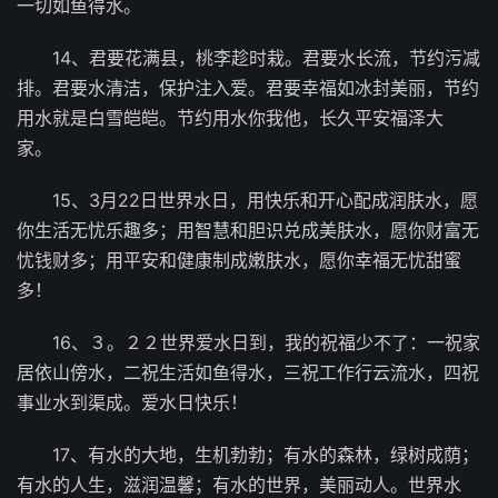
一切如鱼得水。
14、君要花满县，桃李趁时栽。君要水长流，节约污减
排。君要水清洁，保护注入爱。君要幸福如冰封美丽，节约
用水就是白雪皑皑。节约用水你我他，长久平安福泽大
家。
15、3月22日世界水日，用快乐和开心配成润肤水，愿
你生活无忧乐趣多；用智慧和胆识兑成美肤水，愿你财富无
忧钱财多；用平安和健康制成嫩肤水，愿你幸福无忧甜蜜
多！
16、３。２２世界爱水日到，我的祝福少不了：一祝家
居依山傍水，二祝生活如鱼得水，三祝工作行云流水，四祝
事业水到渠成。爱水日快乐！
17、有水的大地，生机勃勃；有水的森林，绿树成荫；
有水的人生，滋润温馨；有水的世界，美丽动人。世界水