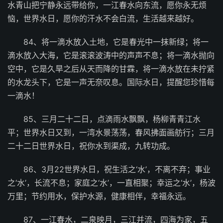
水青山把宁静永远带给你，一江春水向东流，愿你永无烦
恼，世界水日，愿你的汗水不会白流，生活越来越好。
84、将一滴水放入土地，它是春光中一抹新绿；将一
滴水放入大海，它是滚滚波涛中的声声不息；将一滴水抛向
空中，它是久旱之后从天而降的甘霖，将一滴水放在未拧紧
的水龙头下，它是一声无奈叹息。国际水日，提醒您珍惜每
一滴水！
85、三月二十二日，点滴雨水飘飘，杨柳青青江水
平；世界水日又到，一湾水景荡荡，春风拂面画舫行；三月
二十二日世界水日，祝你水到渠成，九转功成。
86、3月22世界水日，祝生活之‘水’，不离不弃；事业
之‘水’，长流不息；家庭之‘水’，一直相聚；幸运之‘水’，杨波
万里；节约用水，保护水源，健康相伴，幸福永远。
87、一江春水，二泉映月，三江并流，四海为家，五