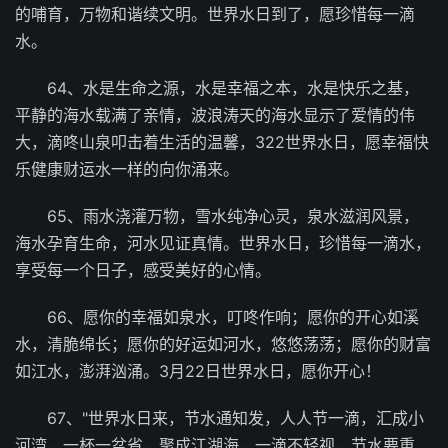
的哺育，万物和谐续文明。世界水日到了，愿珍惜每一滴
水。
64、水是生命之源，水是幸福之本，水是快乐之基，
平静的海水载满了亲情，波浪涛天的海水显示了爱情的伟
大，滴咚山泉叩击着生活的温馨，322世界水日，愿幸福快
乐健康财运水一样的向你涌来。
65、雨水浇灌万物，雪水纯净心灵，泉水滋润风景，
海水孕育生命，河水见证真情。世界水日，珍惜每一滴水，
享受每一个日子，感受美好的心情。
66、愿你的幸福如泉水，叮咚作响；愿你的开心如溪
水，清脆绵长；愿你的好运如河水，悠悠荡荡；愿你的财富
如江水，澎湃汹涌。3月22日世界水日，愿你开心！
67、"世界水日来，节水通知发，人人节一滴，汇成小
河湾，一杯一盆省，聚成江湖海，一滴不轻视，节水要重