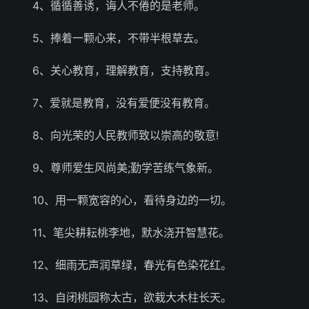
4、循循善诱，诲人不倦的是老师。
5、捧着一颗心来，不带半根草去。
6、关心教育，理解教育，支持教育。
7、爱就是教育，没有爱便没有教育。
8、向光荣的人民教师致以崇高的敬意!
9、尊师爱生风尚美;勤学苦练气象新。
10、用一颗宽容的心，看待身边的一切。
11、笔尖耕耘桃李地，默水浇开智慧花。
12、细雨无声润草绿，春光有色染花红。
13、自闭桃园称太古，欲栽大木柱长天。