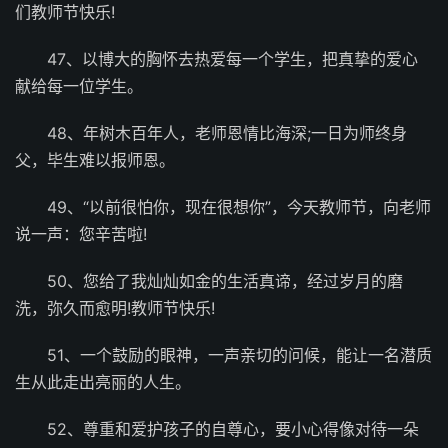
们教师节快乐!
47、以博大的胸怀去热爱每一个学生，把真挚的爱心
献给每一位学生。
48、年树木百年人，老师恩情比海深;一日为师终身
父，毕生难以报师恩。
49、“以前很怕你，现在很想你”，今天教师节，向老师
说一声：您辛苦啦!
50、您给了我灿灿如金的生活真谛，经过岁月的磨
洗，弥久而愈明!教师节快乐!
51、一个鼓励的眼神，一声亲切的问候，能让一名潜质
生从此走出亮丽的人生。
52、尊重和爱护孩子的自尊心，要小心得像对待一朵