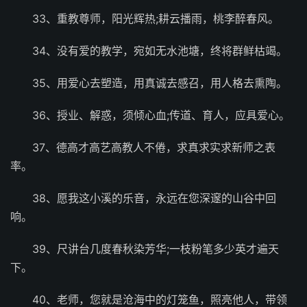
33、重教尊师，阳光辉热;耕云播雨，桃李醉春风。
34、没有爱的教学，宛如无水池塘，终将群鲜枯竭。
35、用爱心去塑造，用真诚去感召，用人格去熏陶。
36、授业、解惑，须倾心血;传道、育人，应具爱心。
37、德高才高艺高教人不倦，求真求实求新师之表
率。
38、愿我这小溪的乐音，永远在您深邃的山谷中回
响。
39、尺讲台几度春秋染芳华;一枝粉笔多少英才遍天
下。
40、老师，您就是沧海中的灯笼鱼，照亮他人，带领