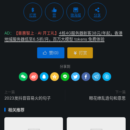
打赏
赞
微海报
分享
AD：
【普惠智上 · AI 开工礼】
4核4G服务器新客38元/年起，香港
地域服务器低至6.5折/月，百万大模型 tokens 免费体验
赞(
0
)
打赏


分享到









上一篇
下一篇
2023发抖音容易火的句子
眼花缭乱造句和意思
相关推荐