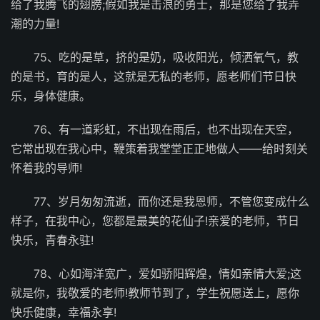
给了我腾飞的翅膀;假如我是击浪的勇士，那是您给了我弄
潮的力量!
75、吃的是草，挤的是奶，吸收阳光，倾洒氧气，教
的是书，育的是人，这就是无私的老师，愿老师们节日快
乐，身体健康。
76、有一道彩虹，不出现在雨后，也不出现在天空，
它常出现在我心中，鞭策着我堂堂正正地做人――给时刻关
怀着我的导师!
77、岁月匆匆流逝，而你还是我恩师，不管您变成什么
样子，在我中心，您都是最美的花仙子!亲爱的老师，节日
快乐，青春永驻!
78、心如海洋宽广，爱如骄阳辉煌，情如亲情大爱;这
就是你，我敬爱的老师!教师节到了，学生祝愿送上，愿你
快乐健康，幸福永享!