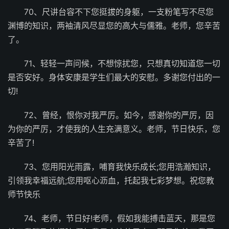
70、尺讲台容不下您挺拔的身躯，一支粉笔写不尽您
渊博的知识，两袖清风尽显您的高大与儒雅。老师，您辛苦
了。
71、轻轻一声问候，不想惊扰您，只想真切知道您一切
是否安好。身体安康是学生们最大的安慰。多谢您付出的一
切!
72、曾经，恨你对我严厉。如今，感谢你的严厉，因
为你的严厉，才使我的人生充满意义。老师，节日快乐，您
辛苦了!
73、您用阳光雨露，哺育我快乐成长;您用浩瀚知识，
引领我幸福远航;您用呕心沥血，托起我七彩梦想。祝您教
师节快乐
74、老师，节日好!老师，假如我能搏击蓝天，那是您