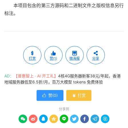
本项目包含的第三方源码和二进制文件之版权信息另行
标注。
打赏
赞(1)
微海报
分享
AD：
【普惠智上 · AI 开工礼】
4核4G服务器新客38元/年起，香港
地域服务器低至6.5折/月，百万大模型 tokens 免费体验
赞(
0
)
打赏


分享到








