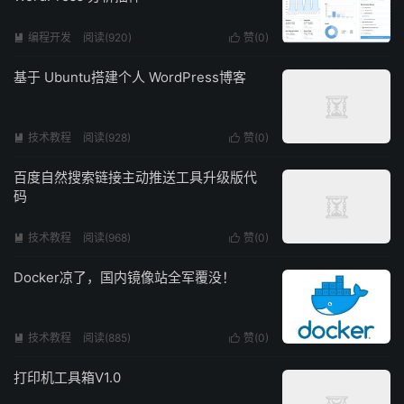
编程开发
阅读(920)
赞(
0
)


基于 Ubuntu搭建个人 WordPress博客
技术教程
阅读(928)
赞(
0
)


百度自然搜索链接主动推送工具升级版代
码
技术教程
阅读(968)
赞(
0
)


Docker凉了，国内镜像站全军覆没！
技术教程
阅读(885)
赞(
0
)


打印机工具箱V1.0