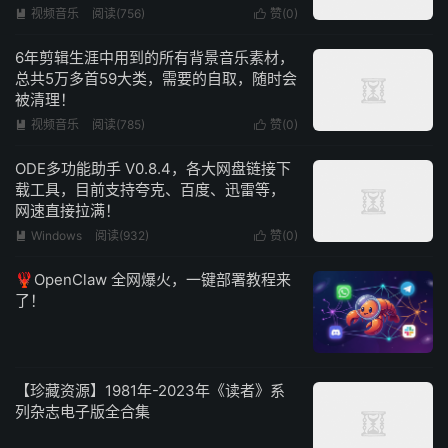
视频音乐
阅读(756)
赞(
0
)


6年剪辑生涯中用到的所有背景音乐素材，
总共5万多首59大类，需要的自取，随时会
被清理！
视频音乐
阅读(785)
赞(
0
)


ODE多功能助手 V0.8.4，各大网盘链接下
载工具，目前支持夸克、百度、迅雷等，
网速直接拉满！
Windows
阅读(932)
赞(
0
)


🦞OpenClaw 全网爆火，一键部署教程来
了！
【珍藏资源】1981年-2023年《读者》系
列杂志电子版全合集