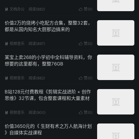
文档办公
阅读(882)
赞(
0
)


价值2万的烧烤小吃配方合集，整整32套，
都是从国内知名大厨那边搞来的
视频音乐
阅读(897)
赞(
0
)


某宝上卖268的小学初中全科辅导资料，你
想要的这里都有，整整76GB
视频音乐
阅读(882)
赞(
0
)


B站128元付费教程《剪辑实战进阶 + 创作
思维》32节课，包含整套课程和大量素材
视频音乐
阅读(900)
赞(
0
)


价值3650元的《 生财有术之万人航海计划
》自媒体实战课程