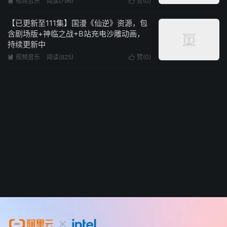
视频音乐
阅读(796)
赞(
0
)


【已更新至111集】国漫《仙逆》资源，包
含剧场版+神临之战+B站充电沙雕动画，
持续更新中
视频音乐
阅读(825)
赞(
0
)

