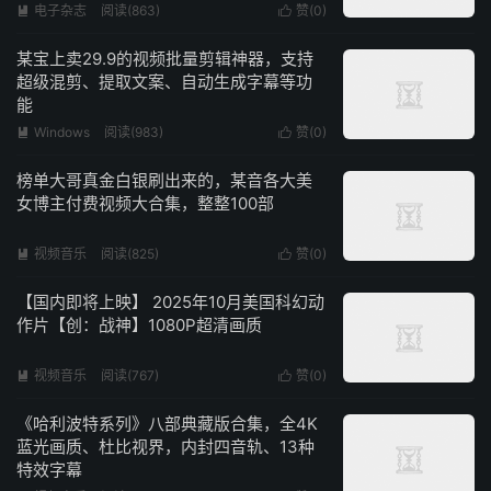
电子杂志
阅读(863)
赞(
0
)


某宝上卖29.9的视频批量剪辑神器，支持
超级混剪、提取文案、自动生成字幕等功
能
Windows
阅读(983)
赞(
0
)


榜单大哥真金白银刷出来的，某音各大美
女博主付费视频大合集，整整100部
视频音乐
阅读(825)
赞(
0
)


【国内即将上映】 2025年10月美国科幻动
作片【创：战神】1080P超清画质
视频音乐
阅读(767)
赞(
0
)


《哈利波特系列》八部典藏版合集，全4K
蓝光画质、杜比视界，内封四音轨、13种
特效字幕