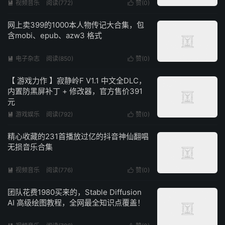
视频音乐
阅读(772)
赞(
0
)


网上卖399的1000本人物传记大合集，包
含mobi、epub、azw3 格式
电子杂志
阅读(850)
赞(
0
)


【 游戏力作 】寂静岭F V1.1 中文全DLC，
内置防黑屏补丁 + 修改器，官方售价391
元
游戏娱乐
阅读(792)
赞(
0
)


精心收藏的231首播放过亿的抖音神仙翻唱
无损音乐合集
视频音乐
阅读(776)
赞(
0
)


团队花费1980买来的，Stable Diffusion
AI 高级绘图教程，全网最全知识点覆盖！