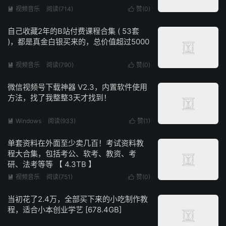
视频音乐
阅读(714)
赞(
0
)


自己收藏2年的B站付费课程合集 ( 53套
)，都是真金白银买来的，总价值超过5000
视频音乐
阅读(790)
赞(
0
)


微信视频号下载神器 V2.3，内置软件使用
方法，找了我整整3天才找到！
Windows
阅读(933)
赞(
1
)


单套资料在外面至少卖几百！考试资料教
程大合集，包括考公、软考、教资、考
研、法考等等 【 4.3TB 】
视频音乐
阅读(751)
赞(
0
)


当初花了2.4万，全部买下来的小吃制作教
程，适合小本创业学艺 [678.4GB]