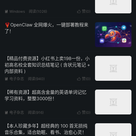
Windows
阅读(1026)
赞(
0
)


🦞OpenClaw 全网爆火，一键部署教程来
了！
【精品付费资源】小红书上卖198一份，小
初高名校全套知识总结笔记 ( 含状元笔记 +
内部资料 )
电子杂志
阅读(940)
赞(
0
)


【稀有资源】超高含金量的英语单词记忆
学习资料，整整3000份！
电子杂志
阅读(916)
赞(
0
)


【本人珍藏多年】超经典的 100 首无损纯
音乐合集，适合助眠、看书、治愈心灵！