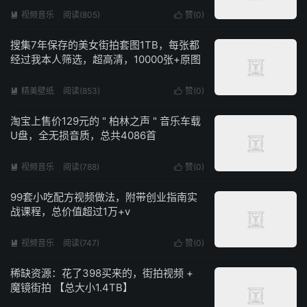
视频音乐
阅读(805)
赞(
0
)


搜集7年保存的美女街拍套图1TB，每张都
经过我本人筛选，超高清，10000张+原图
精美壁纸
阅读(853)
赞(
0
)


淘宝上售价129元的 " 柏林之声 " 音乐车载
U盘，全无损音质，总共4086首
视频音乐
阅读(788)
赞(
0
)


99套小吃配方视频做法，附带创业指南实
战课程，总价值超过1万+v
视频音乐
阅读(747)
赞(
0
)


稀缺资源：花了398买来的，街拍视频 +
魔镜街拍 【总大小1.4TB】