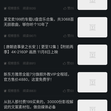
视频音乐
阅读(926)
赞(
1
)


某宝卖199的车载U盘音乐合集，共3068首
无损歌曲，够你听个10年了
视频音乐
阅读(907)
赞(
1
)


[ 唐朝诡事录之长安 ] [ 更至12集 ]【附前两
季】4K-2160P 画质 11月8日上映
视频音乐
阅读(891)
赞(
0
)


新东方雅思全能7分旗舰外教VIP全程班，
官方售价4880，这里免费学！
视频音乐
阅读(883)
赞(
0
)


从别人那付费199买来的，30000份影视解
说的文案素材包，做自媒体必备