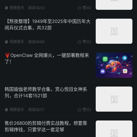
视频音乐
阅读(923)
赞(
0
)


【熬夜整理】1949年至2025年中国历年大
阅兵仪式合集，共32部
视频音乐
阅读(848)
赞(
0
)


🦞OpenClaw 全网爆火，一键部署教程来
了！
韩国瑜伽老师教学合集，赏心悦目女神系
列，合计14套1521部
视频音乐
阅读(827)
赞(
0
)


售价26800的剪辑付费实战教程，想要靠
剪辑挣钱，只要学这一套足够