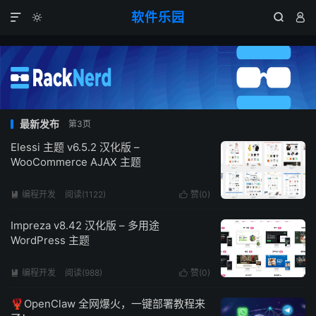
软件乐园




最新发布
第3页
Elessi 主题 v6.5.2 汉化版 –
WooCommerce AJAX 主题
编程开发
阅读(1122)
赞(
0
)


Impreza v8.42 汉化版 – 多用途
WordPress 主题
编程开发
阅读(988)
赞(
0
)


🦞OpenClaw 全网爆火，一键部署教程来