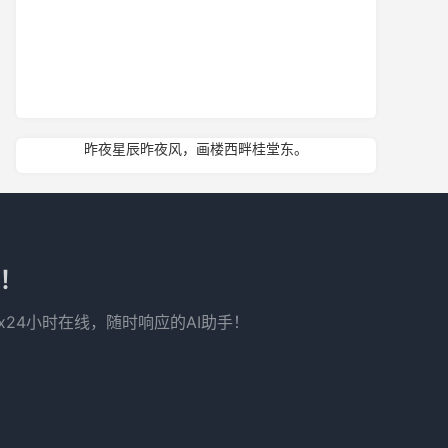
昨夜星辰昨夜风，画楼西畔桂堂东。
了！
x24小时在线，随时响应的AI助手！