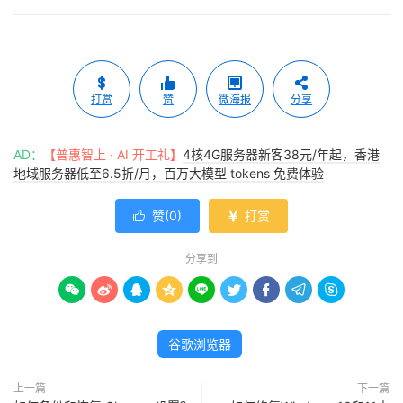
打赏
赞
微海报
分享
AD：
【普惠智上 · AI 开工礼】
4核4G服务器新客38元/年起，香港
地域服务器低至6.5折/月，百万大模型 tokens 免费体验
赞(
0
)
打赏


分享到









谷歌浏览器
上一篇
下一篇