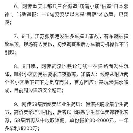
6、网传重庆丰都县三合街道"庙嘴小庙"供奉"日本邪
神"。当地通报：一6旬婆婆误以为是"菩萨"才放置，已焚
毁；
7、9日，江苏张家港发生多车撞击事故，有车辆被撞
致车顶，现场有人受伤，初步调查系后方车辆司机操作不当
引起；
8、8日晚，网传武汉地铁12号线一在建路面发生沉
降，毗邻小区居民被要求连夜撤离，知情人：线路从附近两
个老小区地下正下方贯穿而过，官方回应：基坑渗漏水造
成，目前周边建筑安全稳定；
9、网传58集团倒卖毕业生简历：假借招聘收集学生简
历，高价卖给培训机构，后者以此联系学生群体卖课转化客
源，58集团再从中收取返佣，单份报价30-2000元，一年
多牟利超200万；