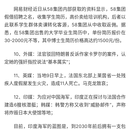
网易财经近日从58集团内部获取的资料显示，58集团
假借招聘之名，收集学生简历，高价卖给培训机构，后者以
此联系学生群体卖课转化客源，58集团从中收取返佣。据
悉，在58集团出售的大学毕业生简历中，单份简历报价在
30-2000元不等，其中博士生简历价格高达约1500元/份。
10、外媒：法官驳回特朗普反诉作家卡罗尔的案件，认
定她的强奸指控说法"基本属实"；
11、英媒：当地9日早上，法国东北部上莱茵省一处残
疾人度假屋发生火灾，造成11人死亡。马克龙致哀；
12、印媒：为应对中国海军，印度正在探讨与法国合作
建造6艘核潜艇；韩媒：韩警方称又收到“威胁邮件”，声称
将炸毁日本大使馆等地；
目前，印度海军的蓝图是，到2030年前后拥有一支包