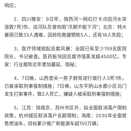
响应；
2、四川雅安：9日早，陇西河一网红打卡点因河水突
涨致7死1伤，巡河队员曾劝阻"汛期不能下河"；北京：特大
暴雨已致33人遇难，因抢险救援牺牲5人，还有18人失踪；
3、医疗领域掀起反腐风暴：全国已有至少159名医院
院长、书记被查。医药板块因反腐市值蒸发超4500亿。专
家：行业腐败近年更加蔓延、隐秘；
4、7日晚，山西壶关一男子醉驾逆行致行人5死1伤，
已被采取刑事强制措施；7日晚，山东平阴山水郡小区北门
发生打架事件，致2人死亡，嫌疑人被采取刑事强制措施；
5、江苏：除南京、苏州市区外，拟全面取消落户限制
政策，杭州城区取消落户名额限制；海南：2030年全面禁
售燃油车，目标累计推广新能源车超150万辆；