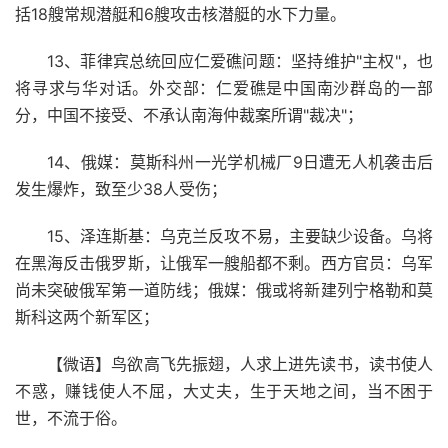
括18艘常规潜艇和6艘攻击核潜艇的水下力量。
13、菲律宾总统回应仁爱礁问题：坚持维护"主权"，也
将寻求与华对话。外交部：仁爱礁是中国南沙群岛的一部
分，中国不接受、不承认南海仲裁案所谓"裁决"；
14、俄媒：莫斯科州一光学机械厂9日遭无人机袭击后
发生爆炸，致至少38人受伤；
15、泽连斯基：乌克兰反攻不易，主要缺少设备。乌将
在黑海反击俄罗斯，让俄军一艘船都不剩。西方官员：乌军
尚未突破俄军第一道防线；俄媒：俄或将新建列宁格勒和莫
斯科这两个新军区；
【微语】鸟欲高飞先振翅，人求上进先读书，读书使人
不惑，赚钱使人不屈，大丈夫，生于天地之间，当不困于
世，不流于俗。