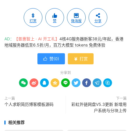
打赏
赞
微海报
分享
AD：
【普惠智上 · AI 开工礼】
4核4G服务器新客38元/年起，香港
地域服务器低至6.5折/月，百万大模型 tokens 免费体验
赞(
0
)
打赏


分享到









上一篇
下一篇
个人求职简历博客模板源码
彩虹外链网盘V5.3更新 新增用
户系统与分块上传
相关推荐