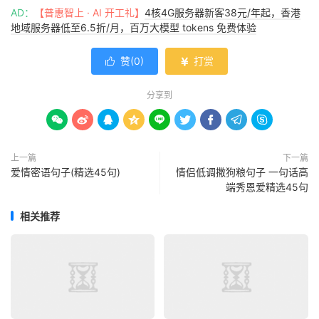
AD：
【普惠智上 · AI 开工礼】
4核4G服务器新客38元/年起，香港
地域服务器低至6.5折/月，百万大模型 tokens 免费体验
赞(
0
)
打赏


分享到









上一篇
下一篇
爱情密语句子(精选45句)
情侣低调撒狗粮句子 一句话高
端秀恩爱精选45句
相关推荐