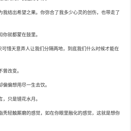
，为我结出希望之果。你弥合了我多少心灵的创伤，也带走了
和你就都蒙在鼓里。
只可惜天意弄人让我们分隔两地，到底我们什么时候才能在
不曾改变。
却偏偏想用尽一生去饮。
言，只是镜花水月。
人指秃轻触厮磨的感觉，如在你眼里融化的感觉，这就是想你