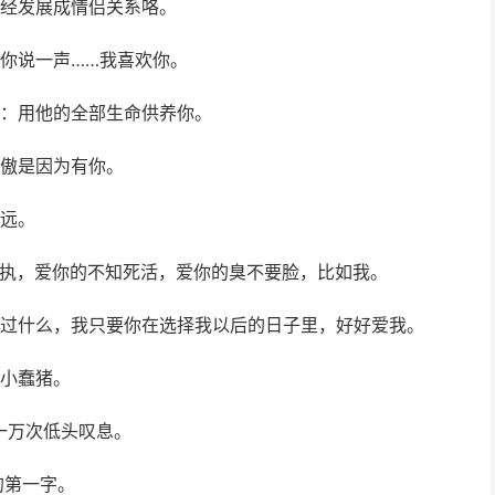
已经发展成情侣关系咯。
你说一声……我喜欢你。
现：用他的全部生命供养你。
骄傲是因为有你。
还远。
固执，爱你的不知死活，爱你的臭不要脸，比如我。
做过什么，我只要你在选择我以后的日子里，好好爱我。
的小蠢猪。
一万次低头叹息。
的第一字。