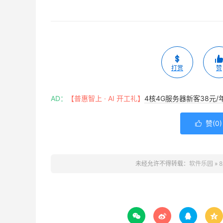
打赏
赞
AD：
【普惠智上 · AI 开工礼】
4核4G服务器新客38元/
赞(
0
)

未经允许不得转载：
软件乐园
»



