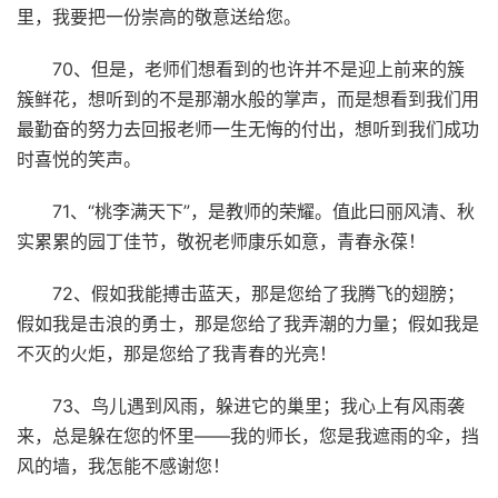
里，我要把一份崇高的敬意送给您。
70、但是，老师们想看到的也许并不是迎上前来的簇
簇鲜花，想听到的不是那潮水般的掌声，而是想看到我们用
最勤奋的努力去回报老师一生无悔的付出，想听到我们成功
时喜悦的笑声。
71、“桃李满天下”，是教师的荣耀。值此曰丽风清、秋
实累累的园丁佳节，敬祝老师康乐如意，青春永葆！
72、假如我能搏击蓝天，那是您给了我腾飞的翅膀；
假如我是击浪的勇士，那是您给了我弄潮的力量；假如我是
不灭的火炬，那是您给了我青春的光亮！
73、鸟儿遇到风雨，躲进它的巢里；我心上有风雨袭
来，总是躲在您的怀里——我的师长，您是我遮雨的伞，挡
风的墙，我怎能不感谢您！