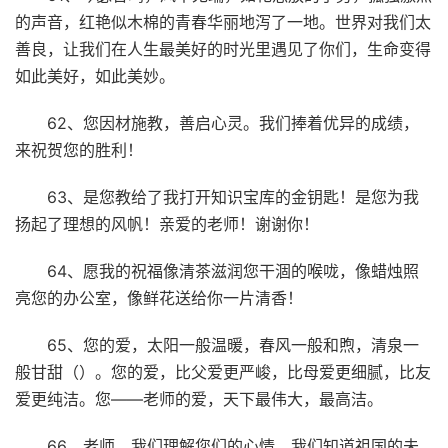
的声音，红艳似木棉的青春华丽地泻了一地。世界对我们太
善良，让我们在人生最美好的时光里遇见了你们，生命变得
如此美好，如此美妙。
62、您因材施教，善启心灵。我们捧着优异的成绩，
来祝贺您的胜利！
63、是您教给了我打开知识宝库的金钥匙！是您为我
扬起了理想的风帆！亲爱的老师！谢谢你！
64、愿我的祝福像清茶滋润您干涸的喉咙，像蜡烛照
亮您的办公室，像鲜花送给你一片清香！
65、您的爱，太阳一般温暖，春风一般和煦，清泉一
般甘甜（）。您的爱，比父爱更严峻，比母爱更细腻，比友
爱更纯洁。您——老师的爱，天下最伟大，最高洁。
66、老师。我们理解您们的心情。我们知道祖国的未