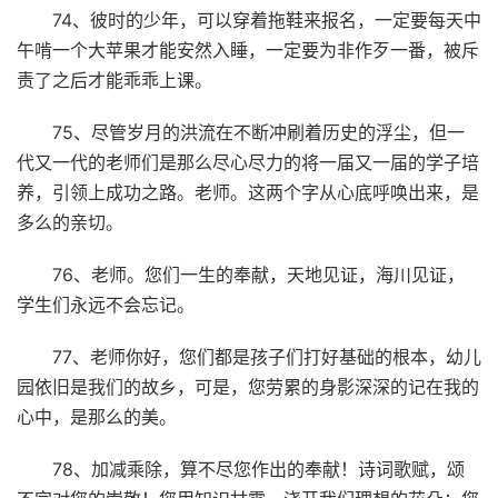
74、彼时的少年，可以穿着拖鞋来报名，一定要每天中
午啃一个大苹果才能安然入睡，一定要为非作歹一番，被斥
责了之后才能乖乖上课。
75、尽管岁月的洪流在不断冲刷着历史的浮尘，但一
代又一代的老师们是那么尽心尽力的将一届又一届的学子培
养，引领上成功之路。老师。这两个字从心底呼唤出来，是
多么的亲切。
76、老师。您们一生的奉献，天地见证，海川见证，
学生们永远不会忘记。
77、老师你好，您们都是孩子们打好基础的根本，幼儿
园依旧是我们的故乡，可是，您劳累的身影深深的记在我的
心中，是那么的美。
78、加减乘除，算不尽您作出的奉献！诗词歌赋，颂