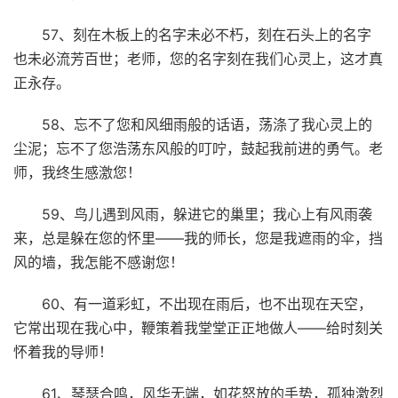
57、刻在木板上的名字未必不朽，刻在石头上的名字
也未必流芳百世；老师，您的名字刻在我们心灵上，这才真
正永存。
58、忘不了您和风细雨般的话语，荡涤了我心灵上的
尘泥；忘不了您浩荡东风般的叮咛，鼓起我前进的勇气。老
师，我终生感激您！
59、鸟儿遇到风雨，躲进它的巢里；我心上有风雨袭
来，总是躲在您的怀里——我的师长，您是我遮雨的伞，挡
风的墙，我怎能不感谢您！
60、有一道彩虹，不出现在雨后，也不出现在天空，
它常出现在我心中，鞭策着我堂堂正正地做人――给时刻关
怀着我的导师！
61、琴瑟合鸣，风华无端，如花怒放的手势，孤独激烈