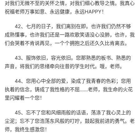
对我们无微不至的关怀之情，对我们细心教导之情。我真心
祝福老师万事如意、永远健康，永远HAPPY！
42、七月的日子，我们离别在即。也许我们仍然不够
成熟懂事，也许我们还是一路欢歌笑语没心没肺，也许，我
们会哭着不肯说再见，一个个拥抱之后还久久比肯离去。
43、服饰依旧，容光依旧。您那熟悉的板书、熟悉的
声音，将我们的思绪牵向往昔的学生时代。哦，老师。
44、您用心中全部的爱，染成了我青春的色彩；您用
执着的信念，铸成了我性格的不屈……老师，我生命的火花
里闪耀着一个您！
45、忘不了您和风细雨般的话语，荡涤了我心灵上的
尘泥；忘不了您浩荡东风般的叮咛，鼓起我前进的勇气。老
师，我终生感激您！