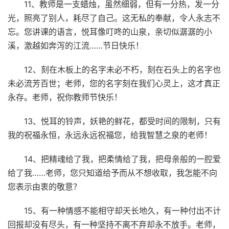
11、教师是一支蜡烛，虽然细弱，但有一分热，发一分
光，照亮了别人，耗尽了自己。这无私的奉献，令人永志不
忘。您讲课的语言，悦耳像叮咚的山泉，亲切似潺潺的小
溪，激越如奔泻的江流……节日快乐！
12、刻在木板上的名字未必不朽，刻在石头上的名字也
未必流芳百世；老师，您的名字刻在我们心灵上，这才真正
永存。老师，祝你教师节快乐！
13、悦耳的铃声，妖艳的鲜花，都受时间的限制，只有
我的祝福永恒，永远永远祝福您，给我智慧之泉的老师！
14、把精魂给了我，把柔情给了我，把母亲般的一腔爱
给了我……老师，您只知道给予而从不想收取，我怎能不向
您表示由衷的敬意？
15、有一种情感不能相守却天长地久，有一种付出不计
回报却没有尽头，有一种坚持不离不弃却永不放手。老师，