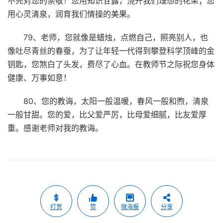
不完对您的崇敬！您用知识甘露，浇开我们理想的花朵；您
用心灵清泉，润育我们情操的美果。
79、老师，您就像是蜡烛，点燃自己，照亮别人，也
像吐尽青丝的春蚕，为了让年轻一代得到攀登科学顶峰的金
钥匙，您煞白了头发，费尽了心血。在教师节之际祝您身体
健康、万事如意！
80、您的教诲，太阳一般温暖，春风一般和煦，清泉
一般甘甜。您的爱，比父爱严厉，比母爱细腻，比友爱厚
重。感谢老师对我的教诲。
打赏
赞
微海报
分享