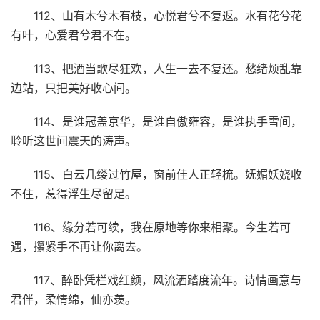
112、山有木兮木有枝，心悦君兮不复返。水有花兮花
有叶，心爱君兮君不在。
113、把酒当歌尽狂欢，人生一去不复还。愁绪烦乱靠
边站，只把美好收心间。
114、是谁冠盖京华，是谁自傲雍容，是谁执手雪间，
聆听这世间震天的涛声。
115、白云几缕过竹屋，窗前佳人正轻梳。妩媚妖娆收
不住，惹得浮生尽留足。
116、缘分若可续，我在原地等你来相聚。今生若可
遇，攥紧手不再让你离去。
117、醉卧凭栏戏红颜，风流洒踏度流年。诗情画意与
君伴，柔情绵，仙亦羡。