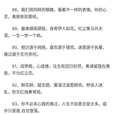
88、我们用同样的眼睛，看着不一样的表情。你的心
灵，美丽依如曾经。
89、最美细雨葫笳，身旁伊人如花。红尘策马共天
涯，一生一世一个她。
90、相识源于网络，喜欢源于错觉。迷惑源于执著，
难过源于无可奈何。
91、阎罗殿，心成倦，往生轮回已枉然，奏请留我在黄
泉，不与红尘恋。
92、鲜花鲜，甜言甜，蜜语泛滥惹颜欢。称佳人迷
乱，吹灭红烛春宵短。
93、你不必关心我的难过，人生不如意总是太多。或
许只是我 自甘堕落。