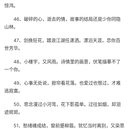
惊鸿。
46、破碎的心，逝去的情，故事的结局还是少你同隐
山林。
47、剑挽狂花，踏浪江湖任潇洒。漂泊天涯，恋你百
世芳华。
48、小楼宇，又风雨。诗情里的画意，伏笔描摹不了
一个你。
49、心事无处说，掀帘看花落。也爱过也恨过，才难
逃寂寞。
50、思念漫过小河弯，花下影孤单。过往如烟，却泪
迹斑斑。
51、愁绪缠成结，窗前蹙柳眉。犹忆当时离别，又染思