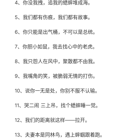
4、你没我拽，追我的蟋蟀堆成海。
5、我们都有伤痕，我们都有故事。
6、你只能是出气桶，不可以是总统。
7、你胆小如鼠，我去找心中的老虎。
8、我只怨人在风中，聚散都不由我。
9、我嘴角的笑，被脆弱无情的打伤。
10、说你一无是处，你别不服不认输。
11、哭二闹 三上吊，找个蟋蟀睡一觉。
12、我们的距离就这样——拉开。
13、夫妻本是同林鸟，遇上蟀蝈跟着跑。