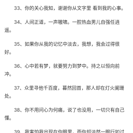
33、你的关心我知，谢谢你从文字里 看到我的心事。
34、人间正道，一声嗷啸。一腔热血男儿自强任逍
遥。
35、如果你从我的记忆中淡去，我想，我会过得很
好。
36、心中若有梦，就要努力到梦中。持之以恒向前
冲。
37、众里寻他千百度，暮然回首，那人却在灯火阑珊
处。
38、你不用问心为何痛，说了也没用，一切只有自己
懂。
39、我害怕我出现在你眼里，而你却淡然一眼行如过