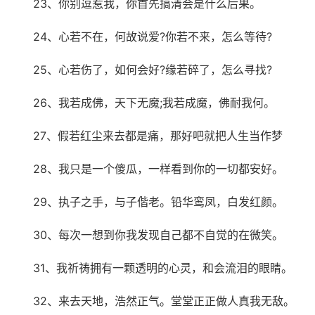
23、你别逗惹我，你首先搞清会是什么后果。
24、心若不在，何故说爱?你若不来，怎么等待?
25、心若伤了，如何会好?缘若碎了，怎么寻找?
26、我若成佛，天下无魔;我若成魔，佛耐我何。
27、假若红尘来去都是痛，那好吧就把人生当作梦
28、我只是一个傻瓜，一样看到你的一切都安好。
29、执子之手，与子偕老。铅华鸾凤，白发红颜。
30、每次一想到你我发现自己都不自觉的在微笑。
31、我祈祷拥有一颗透明的心灵，和会流泪的眼睛。
32、来去天地，浩然正气。堂堂正正做人真我无敌。