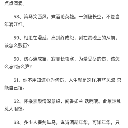
点点滴滴。
58、策马笑西风，煮酒论英雄。一剑破长空，不复当
年满江红。
59、相思在漫延，离别终成怨，刻在灵魂上的从前，
该怎么敷衍?
60、伤心连成窜，寂寞长夜寒，为爱受尽的伤，该怎
么忘?怎么算?
61、你不用知道心为何伤，人生就是这样.有些风浪 只
能自己挡。
62、怀搂素颜情深意绵，闻香如兰 话呢喃。此景迷乱
惹人眼馋。
63、多少人提剑纵马，说诗酒趁年华，可知年华，只