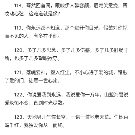
118、蓦然回首间，眼映伊人醉容颜，眉弯笑意挽，薄
妆动心弦，这难道就是缘?
119、你永远都不知道，那个避开你目光，假装对你视
而不见的人，有多在乎你。
120、多了几多思念，多了几多伤感，多了几多肝肠寸
断，也多了几多望眼欲穿。
121、落魄爱神，堕入红尘，不小心进了爱的城，错敲
了爱的门，徒惹一世心疼。
122、你说爱我到永远，我说爱你一万年，山盟海誓说
爱永恒不变，直到时光尽散。
123、天地男儿气惯长空，一诺一誓地老天荒。任她百
媚千红，我独爱你从一而终。