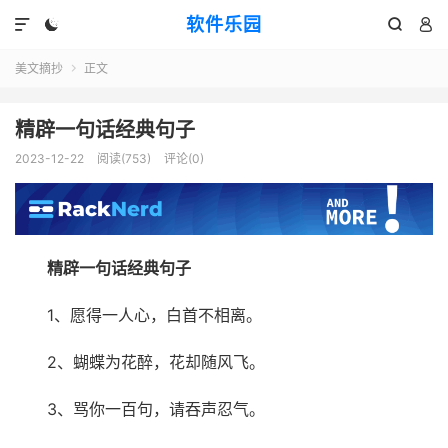
软件乐园




美文摘抄
正文

精辟一句话经典句子
2023-12-22
阅读(753)
评论(0)
精辟一句话经典句子
1、愿得一人心，白首不相离。
2、蝴蝶为花醉，花却随风飞。
3、骂你一百句，请吞声忍气。