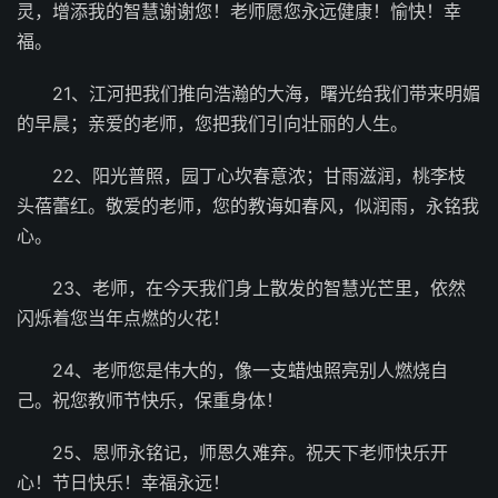
灵，增添我的智慧谢谢您！老师愿您永远健康！愉快！幸
福。
21、江河把我们推向浩瀚的大海，曙光给我们带来明媚
的早晨；亲爱的老师，您把我们引向壮丽的人生。
22、阳光普照，园丁心坎春意浓；甘雨滋润，桃李枝
头蓓蕾红。敬爱的老师，您的教诲如春风，似润雨，永铭我
心。
23、老师，在今天我们身上散发的智慧光芒里，依然
闪烁着您当年点燃的火花！
24、老师您是伟大的，像一支蜡烛照亮别人燃烧自
己。祝您教师节快乐，保重身体！
25、恩师永铭记，师恩久难弃。祝天下老师快乐开
心！节日快乐！幸福永远！