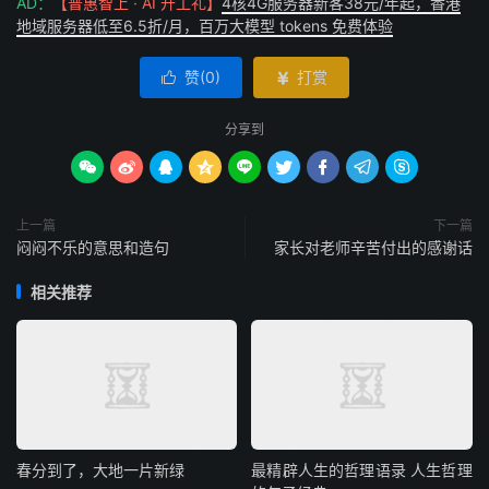
AD：
【普惠智上 · AI 开工礼】
4核4G服务器新客38元/年起，香港
地域服务器低至6.5折/月，百万大模型 tokens 免费体验
赞(
0
)
打赏


分享到









上一篇
下一篇
闷闷不乐的意思和造句
家长对老师辛苦付出的感谢话
相关推荐
春分到了，大地一片新绿
最精辟人生的哲理语录 人生哲理