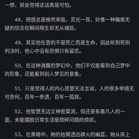
一想，就会觉得这话真是可怕。
48、预感总是倏然来临，灵光一现，好像一种确凿无
疑的信念在瞬间萌生却无从捕捉。
49、其实他在意的不是死亡而是生命，因此听到死刑
判决时，他心中没有恐惧只有留恋。
50、在这种清醒的梦幻中，他们不仅能看到自己梦中
的形象，还能看到别人梦见的景象。
51、只是觉得人的内心苦楚无法言说，人的很多举措无
可奈何，百年一参透，百年一孤寂。
52、他智慧无边又神密莫测，但还是有着凡人的一
面，未能摆脱日常生活是琐碎问题的烦扰。
53、在黑暗中，她的枯臂透出磷火的幽蓝，她从床上