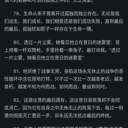
79、生命从来不曾离开过孤独而独立存在。无论是我
们出生、我们成长、我们相爱还是我们成功失败，直到最后
的最后，孤独犹如影子一样存在于生命一隅。
80、透过一片尘雾，她看见他立在昔日的迷雾里：背
上挎着一杆双筒枪，手里拎着一串兔子。最打动我。“透过
一片尘雾，她看见他立在昔日的迷雾里”
81、他厌倦了战事无常，身陷这场永无休止的战争的恶
性循环中总在原地打转，只不过一次比一次越发老迈，越发
衰朽，越发不知为何而战，如何而战，要战到何时。
82、这是往昔的最后遗存，这往昔日渐衰落却不会彻
底消亡，因为它在自身之中无休无止的败落下去，每过一刻
便向彻底灭亡更近一步，却永远无法抵达最后的终结。