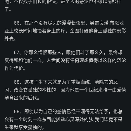
呢，不仅孩子们长的很快，甚至人的感觉也不象以前那样
了。
66、在那个没有尽头的漫漫长夜里，奥雷良诺.布恩地
亚上校长时间地搔着身上的痒，企图打破他身上孤独的剪影
外壳。
67、你那么憎恨那些人，跟他们斗了那么久，最终却
变得和和他们一样，人世间没有任何理想值得以这样的沉沦
作为代价。
68、这孩子生下来就是为了重振血统、清除它的恶
习、改变它孤独的本性的，因为他是一个世纪来唯一由爱情
孕育出来的后代。
69、即使以为自己的感情已经干涸得无法给予，也总
会有一个时刻一样东西能拨动心灵深处的弦;我们毕竟不是
生来就享受孤独的。