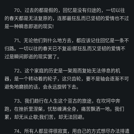
70、过去的都是假的，回忆是没有归途的，一切以往
的春天都是无法复原的，连那最狂乱而已坚韧的爱情也不过
是一种瞬息即逝的现实!
71、无论他们到什么地方去，都应该记住回忆是一条不
归路。一切以往的春天已不复返!那狂乱而又坚韧的爱情不
过是瞬间即逝的现实罢了。
72、这个家庭的历史是一架周而复始无法停息的机
器，是一个转动着的轮子，这只齿轮，要不是轴会逐渐不可
避免地磨损的话，会永远旋转下去。
73、我们趋行在人生这个亘古的旅途，在坎坷中奔
跑，在挫折里涅槃，忧愁缠满全身，痛苦飘洒一地。我们
累，却无从止歇;我们苦，却无法回避。
74、所有人都显得很寂寞，用自己的方式想尽办法排遣