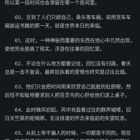
所以某一段时间也会滞留在哪一个房间里。
60、旦到了人们只顾自己，乘头等车厢，却用货车车
厢装运书籍的那一天，就是世界末日的来临。
61、这时，一种神秘而重要的东西在他心中兀然出现，
使他完全脱离了现实，浮游在往事的回忆里。
62、不论在什么地方都要记住，回忆没有归路，春天
总是一去不复返，最疯狂执着的爱情也终究是过往云烟。
63、他们只会把时间用来欣赏自己肮脏的肚脐眼，然
后恬不知耻地要求别人把百灵鸟的心肝给他们送上桌子。
64、此时微风初起，风中充盈着过往的群声嘁喳，旧
日天竺葵的呢喃窸，无法排遣的怀念来临前的失望叹息。
65、从前上帝不骗人的时候，一切都是不同的。现在