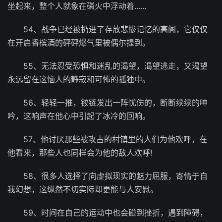
坐起来，整个人就象在磷火中浮动着......
54、战争已经被扔进了存放悲惨记忆的高阁，它仅仅
在开启香槟酒的砰砰爆气里被偶尔提到。
55、无法忍受恐惧和迷乱的渴望，渴望逃走，又渴望
永远留在这恼人的静寂和可怖的孤独中。
56、轻轻一推，铰链发出一阵忧伤的，断断续续的呻
吟，这响声在他心中引起了冰冷的回响。
57、他讨厌那些被攻占的村镇里的人们为他欢呼，在
他看来，那些人也同样会为他的敌人欢呼!
58、很多人选择了向虚拟现实的魅力屈服，寄情于自
我幻想，这纵然不切实际却更能与人安慰。
59、时间在自己的运动中也会碰到挫折，遇到障碍，