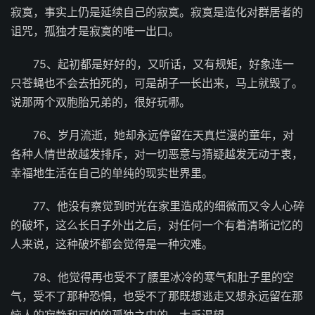
寂寞，事实上仍是延续自己的寂寞。寂寞是造化对群居者的
诅咒，孤独才是寂寞的唯一出口。
75、起初都是好好的，又听话，又有规矩，好象连一
只苍蝇也不会去拍死的，可是胡子一长出来，马上就毁了。
说那两个双胞胎兄弟的，很好玩哪。
76、岁月流逝，她却永远停留在天真烂漫的童年，对
各种人情世故越发排斥，对一切恶意与猜疑越发无动于衷，
幸福地生活在自己的单纯的现实世界里。
77、他没有察觉到时光在家里造成的细微而又令人心碎
的破坏，这么长日子外出之后，对任何一个有着清晰记忆的
人来说，这种破坏都会觉得是一种灾难。
78、他觉得再也受不了腰里冰冷的寒气和肚子里的空
气，受不了那种恐惧，也受不了那既想逃走又想永远留在那
恼人的寂静和可怕的孤独之中的、太乏渴望。