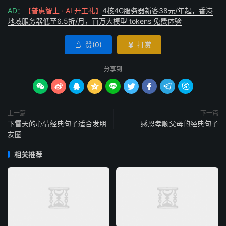
AD：
【普惠智上 · AI 开工礼】
4核4G服务器新客38元/年起，香港
地域服务器低至6.5折/月，百万大模型 tokens 免费体验
赞(
0
)
打赏


分享到









上一篇
下一篇
下雪天的心情经典句子适合发朋
感恩孝顺父母的经典句子
友圈
相关推荐