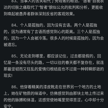
83、当事人的苦笑取代了旁观者的眼泪，“愚者”自我表
达的切肤之痛取代了“智者”貌似公允的批判和分析，更能收
到唤起被愚弄者群体深刻反省的客观效果。
84、个人是孤独的，因为没有言语。两个人是孤独
的，因为通常有了言语而感觉到心的距离。三个人是孤独
的，因为一个人会被冷落。很多人的时候是孤独的，因为会
被遗忘。
85、无论走到哪里，都应该记住，过去都是假的，回
忆是一条没有尽头的路，一切以往的春天都不复存在，就连
那最坚韧而又狂乱的爱情归根结底也不过是一种转瞬即逝的
现实!
86、他穿着精美的漆皮靴走在世界另一个地方的土地
上，她在矿物质的味道中，仿佛感觉到由那块土地上传过来
的他的脉膊和体温，这感觉使她嘴里觉得苦涩，心中却十分
安宁。