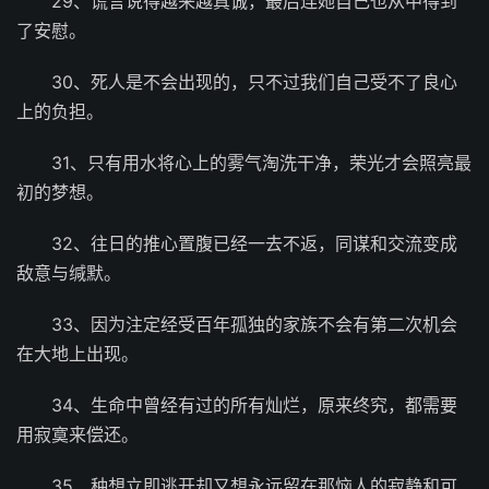
29、谎言说得越来越真诚，最后连她自己也从中得到
了安慰。
30、死人是不会出现的，只不过我们自己受不了良心
上的负担。
31、只有用水将心上的雾气淘洗干净，荣光才会照亮最
初的梦想。
32、往日的推心置腹已经一去不返，同谋和交流变成
敌意与缄默。
33、因为注定经受百年孤独的家族不会有第二次机会
在大地上出现。
34、生命中曾经有过的所有灿烂，原来终究，都需要
用寂寞来偿还。
35、种想立即逃开却又想永远留在那恼人的寂静和可