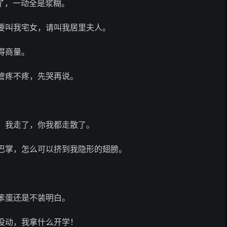
了，一动全是浆糊。
要叫我宅女，请叫我居里夫人。
得商量。
管疼不疼，先哭再说。
，我走了，你我都走散了。
巴掌，怎么可以挤到我隐形的翅膀。
笨蛋还是不装明白。
没动，我拿什么开学！