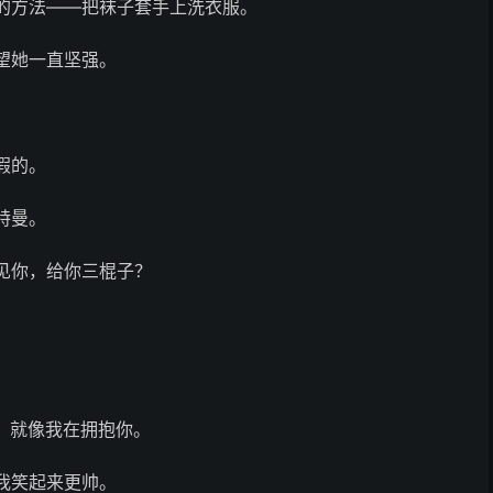
的方法——把袜子套手上洗衣服。
望她一直坚强。
。
假的。
特曼。
见你，给你三棍子？
，就像我在拥抱你。
我笑起来更帅。