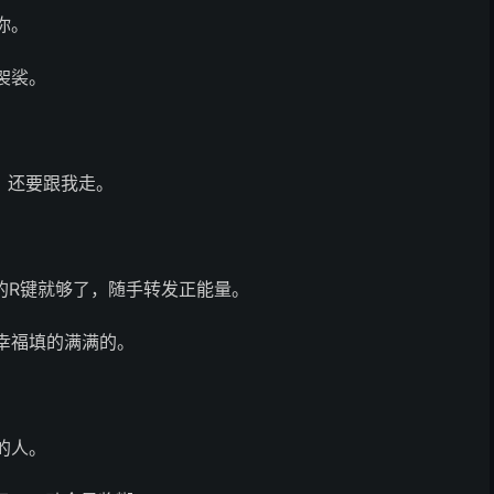
你。
袈裟。
，还要跟我走。
盘的R键就够了，随手转发正能量。
幸福填的满满的。
的人。