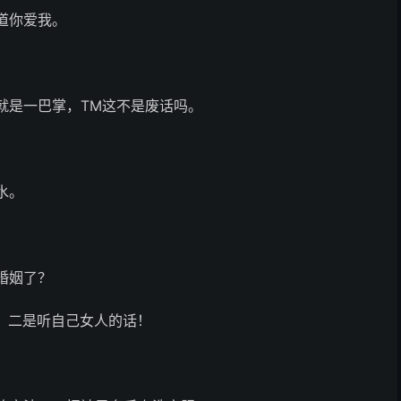
道你爱我。
就是一巴掌，TM这不是废话吗。
。
水。
婚姻了？
！二是听自己女人的话！