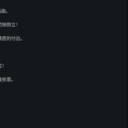
插曲。
罚她倒立！
情愿的付出。
。
过！
我依靠。