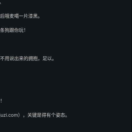
。
之后哦麦噶一片漆黑。
有条狗跟你玩！
个不用说出来的拥抱，足以。
的！
uzi.com），关键是得有个姿态。