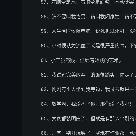
57、左脑全是水，右脑全是面粉，不动便罢
58、请不要叫我宅男，请叫我闭家锁；请不
59、人生有时候像电脑，说死机就死机，没
60、小时候认为流血了就是很严重的事，不
61、小三虽然贱，但她有她贱的艺术。
62、我试过完美放弃，的确很踏实，你走了
63、刚刚有个人坐到我旁边，我过去就是一
64、数学啊，我杀不了你，那你杀了我吧！
65、大家都装明白了，但就是有那么个别的
66、开学，别开玩笑了，我现在作业都一动