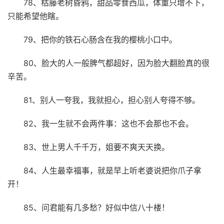
78、枯藤老树昏鸦，甜品零食西瓜，体重只增不下，
只能希望他瞎。
79、把你的铁石心肠含在我的樱桃小口中。
80、脸大的人一般脾气都超好，因为脸大翻脸真的很
辛苦。
81、别人一夸我，我就担心，担心别人夸得不够。
82、我一生就不会两件事：这也不会那也不会。
83、世上男人千千万，姐要不爽天天换。
84、人生最幸福事，就是早上听老婆说把你爪子拿
开！
85、问君能有几多愁？好似中信八十楼！