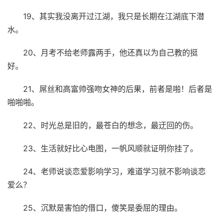
19、其实我没离开过江湖，我只是长期在江湖底下潜
水。
20、月考不给老师露两手，他还真以为自己教的挺
好。
21、屌丝和高富帅强吻女神的后果，前者是啪！后者是
啪啪啪。
22、时光总是旧的，最苍白的想念，最迂回的伤。
23、生活就好比心电图，一帆风顺就证明你挂了。
24、老师说谈恋爱影响学习，难道学习就不影响谈恋
爱么？
25、沉默是害怕的借口，傻笑是委屈的理由。