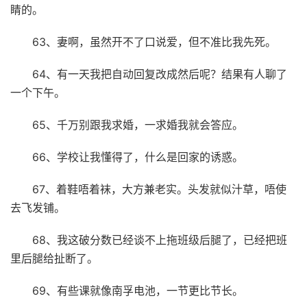
睛的。
63、妻啊，虽然开不了口说爱，但不准比我先死。
64、有一天我把自动回复改成然后呢？结果有人聊了
一个下午。
65、千万别跟我求婚，一求婚我就会答应。
66、学校让我懂得了，什么是回家的诱惑。
67、着鞋唔着袜，大方兼老实。头发就似汁草，唔使
去飞发铺。
68、我这破分数已经谈不上拖班级后腿了，已经把班
里后腿给扯断了。
69、有些课就像南孚电池，一节更比节长。