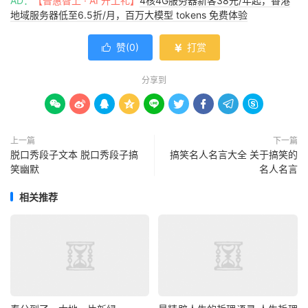
AD：
【普惠智上 · AI 开工礼】
4核4G服务器新客38元/年起，香港
地域服务器低至6.5折/月，百万大模型 tokens 免费体验
赞(
0
)
打赏


分享到









上一篇
下一篇
脱口秀段子文本 脱口秀段子搞
搞笑名人名言大全 关于搞笑的
笑幽默
名人名言
相关推荐