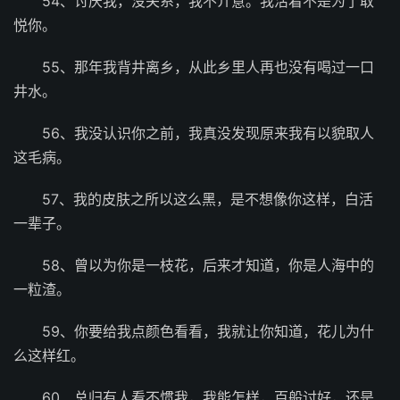
54、讨厌我，没关系，我不介意。我活着不是为了取
悦你。
55、那年我背井离乡，从此乡里人再也没有喝过一口
井水。
56、我没认识你之前，我真没发现原来我有以貌取人
这毛病。
57、我的皮肤之所以这么黑，是不想像你这样，白活
一辈子。
58、曾以为你是一枝花，后来才知道，你是人海中的
一粒渣。
59、你要给我点颜色看看，我就让你知道，花儿为什
么这样红。
60、总归有人看不惯我，我能怎样，百般讨好，还是