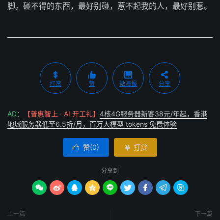
脚。碰不得的东西，最好别碰，惹不起我的人，最好别惹。
打赏
赞
微海报
分享
AD：
【普惠智上 · AI 开工礼】
4核4G服务器新客38元/年起，香港
地域服务器低至6.5折/月，百万大模型 tokens 免费体验
赞(
0
)
打赏


分享到









上一篇
下一篇