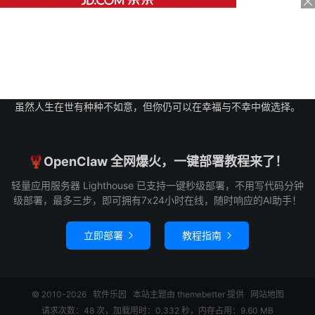
虽然人生在世有种种不如意，但你仍可以在幸福与不幸中做选择。
🦞OpenClaw 全网爆火，一键部署教程来了！
轻量应用服务器 Lighthouse 已支持一键秒级部署，不用写代码分钟
级部署，最多三步，即可拥有7x24小时在线，随时响应的AI助手！
立即部署
教程指南


© 2010-2026
软件乐园
本站主题由
themebetter
提供
网站地图
请求次数：48 次，加载用时：0.332 秒，内存占用：9.60 MB