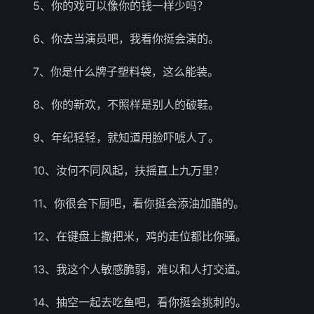
5、你的戏可以像你的钱一样少吗？
6、你去当演员吧，我看你挺会演的。
7、你是什么牌子塑料袋，这么能装。
8、你的新欢，不照样是别人的破鞋。
9、年纪轻轻，就知道用脸吓唬人了。
10、汝何不同风起，扶摇直上九万里？
11、你很会下厨吧，看你挺会添油加醋的。
12、在键盘上撒把米，鸡的走位都比你骚。
13、我这个人敏感脆弱，难以和人打交道。
14、抽空一起去吃鱼吧，看你挺会挑刺的。