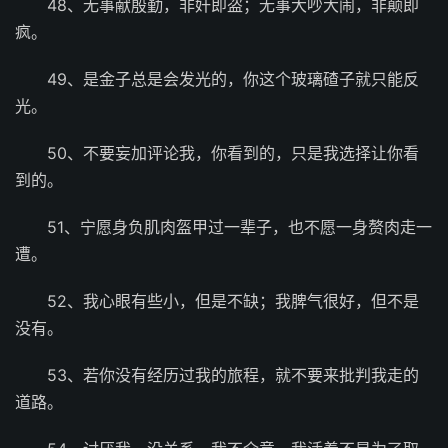
48、无事献殷勤，非奸即盗；无事大吵大闹，非颠即
疯。
49、是金子总是会发光的，你这个玻璃碴子就只能反
光。
50、不要妄加评论我，你看到的，只是我选择让你看
到的。
51、宁愿身负肌肉盔甲过一辈子，也不愿一身赘肉走一
遭。
52、我心眼有些小，但是不缺；我脾气很好，但不是
没有。
53、若你没有经历过我的旅程，就不要来批判我走的
道路。