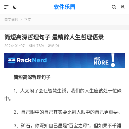
软件乐园




美文摘抄
正文

简短高深哲理句子 最精辟人生哲理语录
2024-01-07
阅读(789)
评论(0)
简短高深哲理句子
1、人太闲了会让智慧生锈，我们的人生应该处于忙碌
中。
2、自己眼中的自己其实要比别人眼中的自己更重要。
3、矿石，你深知自己虽是"百宝之母"，但如果不千锤