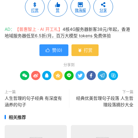
打赏
赞
微海报
分享
AD：
【普惠智上 · AI 开工礼】
4核4G服务器新客38元/年起，香港
地域服务器低至6.5折/月，百万大模型 tokens 免费体验
赞(
0
)
打赏


分享到









上一篇
下一篇
人生哲理的句子经典 有深度有
经典优美哲理句子段落 人生哲
涵养的句子
理段落摘抄大全
相关推荐