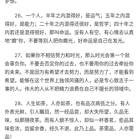
梦想。
26、一个人，半年之内混得好，是运气；五年之内混
得好，是能力；二十年之内混得还很好，是哲学；四十年之
内若还是混得很好，那叫命运。没有人有空、有心情去认真
地“磨”你，不要等别人把你磨光，好命运是自己在发光。
27、如果你不相信努力和时光，那么时光会第一个就
会辜负你。不要去否定你的过去，也不要用你的过去牵扯你
的未来。不是因为有希望才去努力，而是努力了，才能看到
希望。能够在这个世界上独领风骚的人，必是专心致志于一
事的人。伟大的人从不把精力浪费在自己不擅长的领域中。
28、人生如茶，人亦如茶，也有品次高低之分。有人
外表光鲜，引人瞩目。然一经品尝，却大失所望，久品无
味，似那隔夜茶。而有人貌不惊人，却似一杯香茗，愈品其
味愈浓，齿留余香，经久不退，此乃上品。茶需品，人亦需
品！