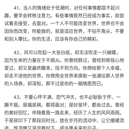
41、当人的情绪处于低潮时，对任何事情都提不起兴
趣，要学会转移注意力。有些事情既然已经成为事实，就尝
试着去接受，去面对。一个人不可能改变世界，世界也不会
因你而改变，所能做的，就是适应世界，不钻牛角尖，不要
和别人攀比。你的生活，应该有你自己的精彩。
42、风可以吹起一大张白纸，却无法吹走一只蝴蝶，
因为生命的力量在于不顺从。你曾经醉过，曾经刻骨铭心地
爱过，却又是最终醒来，找不到方向。你想给那个人幸福，
却走不进他的世界。你想用全世界来换取一张通往那人世界
的入场券，却深知，那不过是你的一厢情愿而已。
43、不要心怀不满、怨气冲天，也不必耿耿于怀、一
蹶不振。是福是祸，都得面对；是好是坏，都会过去。曾经
的美好回忆，伴随着我一路走来，经历了人生的风风雨雨。
于是就印下了那段旧时光，放在岁月的流动中，让它缓缓流
逝。既温暖又滋润着时下，或许更未来的日子。