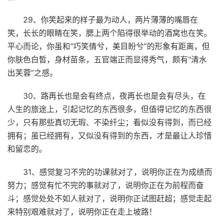
29、你笑起来的样子最为动人，两片薄薄的嘴唇在
笑，长长的眼睛在笑，腮上两个陷得很举动的酒窝也在笑。
平心而论，你虽和“巧笑倩兮，美目盼兮”的形象有距离，但
你肤色白皙，身材苗条，五官端正而显得秀气，颇有“清水
出芙蓉”之感。
30、路再长也是会有终点，夜再长也是会有尽头，在
人生的旅途上，引起记忆的东西很多，但值得记忆的东西很
少，只有那些真切无瑕、不染纤尘；看似没有得到，而已经
拥有；虽已经拥有，又似没有得到的东西，才是最让人珍惜
和留恋的。
31、感觉复习不完的功课就对了，说明你正在为成绩而
努力；感觉有忙不完的事就对了，说明你正在为前程而奋
斗；感觉处处不如人就对了，说明你正试图赶超；感觉走起
来特别艰难就对了，说明你正在走上坡路！