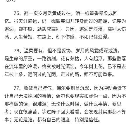
75、翻一页岁月泛黄成过往，洒一纸墨香晕染成回
忆。虽天涯路远，仍一砚微笑润开转身而过的笔端，记序为
邂逅，却不愿、题跋成离别。只因，邂逅是浪漫，离别太伤
感，人生苦短，在路上，刻下伤感，不如记住浪漫。
76、温柔要有，但不是妥协。岁月的风霜或深或浅，
是生命的厚重，一路镌刻。花有荣枯，人有起浮，那些散落
在流年里的冷暖，终究被时光沉淀，今年树上花，已不是去
年枝上朵，翻阅过的光阴，走过的路，都不可能重来。
77、收敛自己脾气，偶尔要刻意沉默，因为冲动会做下
让自己无法挽回的事情；偶尔也要现实和虚伪一点，因为不
那样做的话，很难混；无论什么时候，做什么事情，要思
考；现在很痛苦，等过阵子回头看看，会发现其实那都不算
事；无论是谁，都有自己的限度，特别是信任。