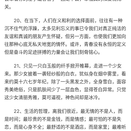
关。
20、在当下，人们在义和利的选择面前，往往有一种
沉不住气的浮躁，太多见利忘义的事已令我们对真正纯洁的
友谊和真诚的朋友产生怀疑，但另一方面，也使我们更加向
往那种心底无私天地宽的情怀。或许，青春没有永恒的定义
但是奋斗的足迹拼搏的力量会让我们刻骨铭心。
21、只见一只白玉般的纤手掀开帷幕，走进一个少女
来。那少女披着一袭轻纱般的白衣，犹似身在烟中雾里，看
来约莫十六七岁年纪，除了一头黑发之外，全身雪白，面容
秀美绝俗，只是肌肤间少了一层血色，显得苍白异常。只觉
这少女清丽秀雅，莫可逼视，神色间却是冰冷。
22、生活的哲理，离我们很近，最无情的不是人，而
是时间；最珍贵的不是金钱，而是情感；最可怕的不是失
恋，而是心身不全；最舒适的不是酒店，而是家里；最难听