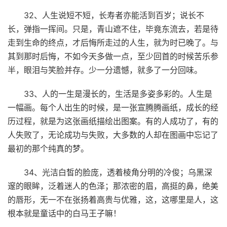
32、人生说短不短，长寿者亦能活到百岁；说长不
长，弹指一挥间。只是，青山遮不住，毕竟东流去，若是待
走到生命的终点，才后悔所走过的人生，就为时已晚了。与
其到那时后悔，不如今天多做一点，至少回首的时候苦乐参
半，眼泪与笑脸并存。少一分遗憾，就多了一分回味。
33、人的一生是漫长的，生活是多姿多彩的。人生是
一幅画。每个人出生的时候，是一张宣腾腾画纸，成长的经
历过程，就是为这张画纸描绘出图案。有的人成功了，有的
人失败了，无论成功与失败，大多数的人却在图画中忘记了
最初的那个纯真的梦。
34、光洁白皙的脸庞，透着棱角分明的冷俊；乌黑深
邃的眼眸，泛着迷人的色泽；那浓密的眉，高挺的鼻，绝美
的唇形，无一不在张扬着高贵与优雅，这，这哪里是人，这
根本就是童话中的白马王子嘛！