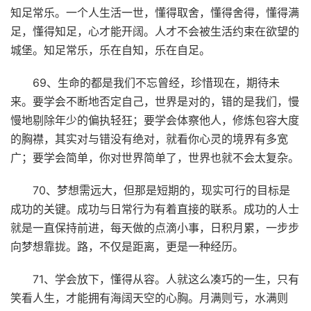
知足常乐。一个人生活一世，懂得取舍，懂得舍得，懂得满
足，懂得知足，心才能开阔。人才不会被生活约束在欲望的
城堡。知足常乐，乐在自知，乐在自足。
69、生命的都是我们不忘曾经，珍惜现在，期待未
来。要学会不断地否定自己，世界是对的，错的是我们，慢
慢地剔除年少的偏执轻狂；要学会体察他人，修炼包容大度
的胸襟，其实对与错没有绝对，就看你心灵的境界有多宽
广；要学会简单，你对世界简单了，世界也就不会太复杂。
70、梦想需远大，但那是短期的，现实可行的目标是
成功的关键。成功与日常行为有着直接的联系。成功的人士
就是一直保持前进，每天做的点滴小事，日积月累，一步步
向梦想靠拢。路，不仅是距离，更是一种经历。
71、学会放下，懂得从容。人就这么凑巧的一生，只有
笑看人生，才能拥有海阔天空的心胸。月满则亏，水满则