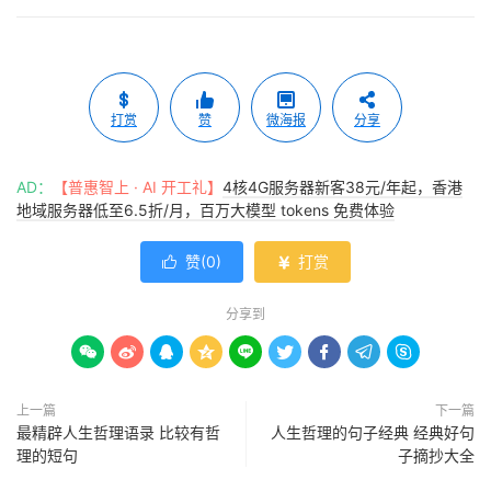
打赏
赞
微海报
分享
AD：
【普惠智上 · AI 开工礼】
4核4G服务器新客38元/年起，香港
地域服务器低至6.5折/月，百万大模型 tokens 免费体验
赞(
0
)
打赏


分享到









上一篇
下一篇
最精辟人生哲理语录 比较有哲
人生哲理的句子经典 经典好句
理的短句
子摘抄大全