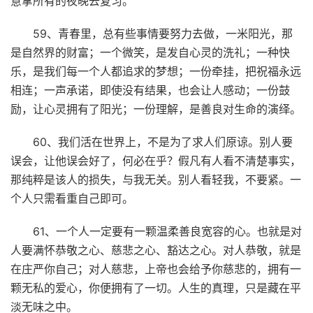
意拿所有的夜晚去复习。
59、青春里，总有些事情要努力去做，一米阳光，那
是自然界的财富；一个微笑，是发自心灵的洗礼；一种快
乐，是我们每一个人都追求的梦想；一份牵挂，把祝福永远
相连；一声承诺，即使没有结果，也会让人感动；一份鼓
励，让心灵拥有了阳光；一份理解，是善良对生命的演绎。
60、我们活在世界上，不是为了求人们原谅。别人要
误会，让他误会好了，何必在乎？假凡有人看不清楚事实，
那纯粹是该人的损失，与我无关。别人看轻我，不要紧。一
个人只需看重自己即可。
61、一个人一定要有一颗温柔善良宽容的心。也就是对
人要满怀恭敬之心、慈悲之心、豁达之心。对人恭敬，就是
在庄严你自己；对人慈悲，上帝也会给予你慈悲的，拥有一
颗无私的爱心，你便拥有了一切。人生的真理，只是藏在平
淡无味之中。