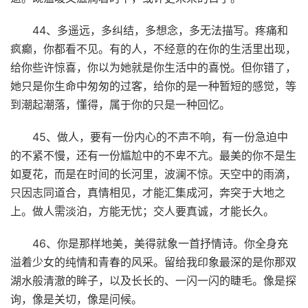
44、多遥远，多纠结，多想念，多无法描写。疼痛和
疯癫，你都看不见。有的人，不经意的在你的生活里出现，
给你些许惊喜，你以为她就是你生活中的喜悦。但你错了，
她只是你生命中匆匆的过客，给你的是一种暂短的感觉，等
到潮起潮落，懂得，属于你的只是一种回忆。
45、做人，要有一份内心的不声不响，有一份急迫中
的不紧不慢，还有一份尴尬中的不卑不亢。最美的你不是生
如夏花，而是在时间的长河里，波澜不惊。天空中的雨滴，
只因志同道合，真情相见，才能汇集成河，奔突于大地之
上。做人需淡泊，方能无忧；交人要真诚，才能长久。
46、你是那样地美，美得就象一首抒情诗。你全身充
溢着少女的纯情和青春的风采。留给我印象最深的是你那双
湖水般清澈的眸子，以及长长的、一闪一闪的睫毛。像是探
询，像是关切，像是问候。