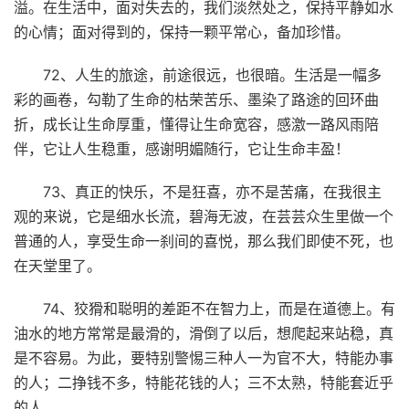
溢。在生活中，面对失去的，我们淡然处之，保持平静如水
的心情；面对得到的，保持一颗平常心，备加珍惜。
72、人生的旅途，前途很远，也很暗。生活是一幅多
彩的画卷，勾勒了生命的枯荣苦乐、墨染了路途的回环曲
折，成长让生命厚重，懂得让生命宽容，感激一路风雨陪
伴，它让人生稳重，感谢明媚随行，它让生命丰盈！
73、真正的快乐，不是狂喜，亦不是苦痛，在我很主
观的来说，它是细水长流，碧海无波，在芸芸众生里做一个
普通的人，享受生命一刹间的喜悦，那么我们即使不死，也
在天堂里了。
74、狡猾和聪明的差距不在智力上，而是在道德上。有
油水的地方常常是最滑的，滑倒了以后，想爬起来站稳，真
是不容易。为此，要特别警惕三种人一为官不大，特能办事
的人；二挣钱不多，特能花钱的人；三不太熟，特能套近乎
的人。