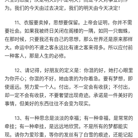
为。我们的今天由过去决定，我们的明天由今天决定！
11、衣服要卖掉，思想要保留。上帝会证明，你并不需
要社会。如果我被终日关闭在阁楼的一隅，如同一只蜘蛛，
在那时候，只要我还有自己的思想，那么世界还是原来那样
大。命运中的不速之客永远比有速之客来得多。所以应付前
一种客人，那是人生的必修。
12、请记得，好朋友的定义是：你混的好，她打心眼里
为你开心；你混的不好，她由衷的为你着急。要有梦想，即
使遥远。努力爱一个人。付出，不一定会有收获；不付出，
却一定不会有收获，不要奢望出现奇迹。承诺是一件美好的
事情，但美好的东西往往不会变为现实。
13、有一种思念是淡淡的幸福；有一种幸福，是常常的
牵挂；有一种牵挂，是远远地欣赏。不是所有的梦都能实
现。请你为爱珍重，等你的发丝有了白雪的痕迹，还能记起