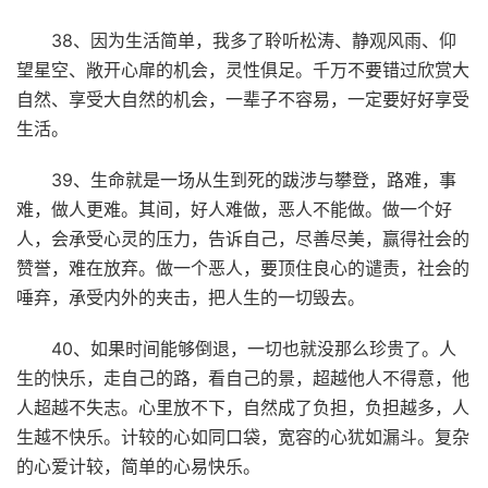
38、因为生活简单，我多了聆听松涛、静观风雨、仰
望星空、敞开心扉的机会，灵性俱足。千万不要错过欣赏大
自然、享受大自然的机会，一辈子不容易，一定要好好享受
生活。
39、生命就是一场从生到死的跋涉与攀登，路难，事
难，做人更难。其间，好人难做，恶人不能做。做一个好
人，会承受心灵的压力，告诉自己，尽善尽美，赢得社会的
赞誉，难在放弃。做一个恶人，要顶住良心的谴责，社会的
唾弃，承受内外的夹击，把人生的一切毁去。
40、如果时间能够倒退，一切也就没那么珍贵了。人
生的快乐，走自己的路，看自己的景，超越他人不得意，他
人超越不失志。心里放不下，自然成了负担，负担越多，人
生越不快乐。计较的心如同口袋，宽容的心犹如漏斗。复杂
的心爱计较，简单的心易快乐。