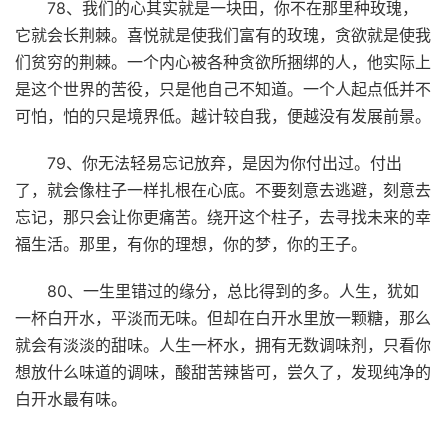
78、我们的心其实就是一块田，你不在那里种玫瑰，
它就会长荆棘。喜悦就是使我们富有的玫瑰，贪欲就是使我
们贫穷的荆棘。一个内心被各种贪欲所捆绑的人，他实际上
是这个世界的苦役，只是他自己不知道。一个人起点低并不
可怕，怕的只是境界低。越计较自我，便越没有发展前景。
79、你无法轻易忘记放弃，是因为你付出过。付出
了，就会像柱子一样扎根在心底。不要刻意去逃避，刻意去
忘记，那只会让你更痛苦。绕开这个柱子，去寻找未来的幸
福生活。那里，有你的理想，你的梦，你的王子。
80、一生里错过的缘分，总比得到的多。人生，犹如
一杯白开水，平淡而无味。但却在白开水里放一颗糖，那么
就会有淡淡的甜味。人生一杯水，拥有无数调味剂，只看你
想放什么味道的调味，酸甜苦辣皆可，尝久了，发现纯净的
白开水最有味。