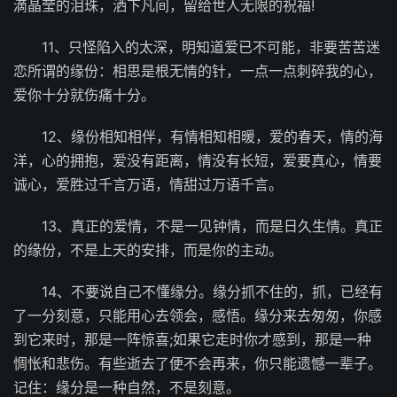
滴晶莹的泪珠，洒下凡间，留给世人无限的祝福!
11、只怪陷入的太深，明知道爱已不可能，非要苦苦迷
恋所谓的缘份：相思是根无情的针，一点一点刺碎我的心，
爱你十分就伤痛十分。
12、缘份相知相伴，有情相知相暖，爱的春天，情的海
洋，心的拥抱，爱没有距离，情没有长短，爱要真心，情要
诚心，爱胜过千言万语，情甜过万语千言。
13、真正的爱情，不是一见钟情，而是日久生情。真正
的缘份，不是上天的安排，而是你的主动。
14、不要说自己不懂缘分。缘分抓不住的，抓，已经有
了一分刻意，只能用心去领会，感悟。缘分来去匆匆，你感
到它来时，那是一阵惊喜;如果它走时你才感到，那是一种
惆怅和悲伤。有些逝去了便不会再来，你只能遗憾一辈子。
记住：缘分是一种自然，不是刻意。