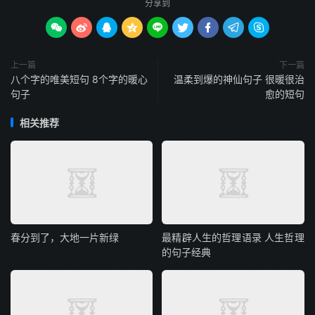
分享到









上一篇
下一篇
八个字的唯美短句 8个字的暖心
温柔到爆的神仙句子 很暖很治
句子
愈的短句
相关推荐
春分到了，大地一片新绿
最精辟人生的哲理语录 人生哲理
的句子经典