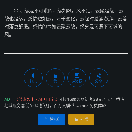
22、缘是不可求的，缘如风，风不定。云聚是缘，云
散也是缘。感情也如云，万千变化，云起时汹涌澎湃，云落
时落寞舒缓。感情的事如云聚云散，缘分是可遇不可求的
风。
打赏
赞
微海报
分享
AD：
【普惠智上 · AI 开工礼】
4核4G服务器新客38元/年起，香港
地域服务器低至6.5折/月，百万大模型 tokens 免费体验
赞(
0
)
打赏

