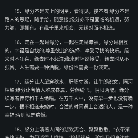
15、缘分不是天上的明星，看得见，摸不着;缘分不是
路人的恩赐，随手给，随意接;缘分亦不是面临的机遇，努
力够，即拥有。有缘千里来相会，无缘对面不相逢。
16、走在一起是缘分，一起在走是幸福。缘分是相互
的，幸福是自找的;尊重彼此的选择，享受寻找的快乐。缘
来时不狂喜，缘去时不悲泣;缘来时坦然接受，缘去时从不
强留。人生需要一种洒脱，缘份也需要一份淡定。
17、缘分让人望穿秋水，肝肠寸断，让牛郎织女，隔河
相望;缘分让有情人难成眷属，劳燕纷飞，阴阳两隔。缘分
续写着传奇和千古绝唱。在万千人中，没有早一步也没有晚
一步，恨不相逢未嫁时，合适的时间遇上合适的人，是一种
幸福;否则就是遗憾。
18、缘分上演着人间的悲欢离合、聚聚散散。“衣带渐
宽终不悔，为伊消得人憔悴。”珍惜缘分，珍惜我们身边的