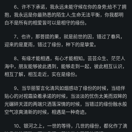
6、许不下承诺，我永远未能守候在你的身旁;给不了拥
抱，我永远是你最熟悉的陌生人;生命无法平衡，你我都明
白不是所有的相爱皆可以是相守的缘份。
7、也许，那菩提的果，就是前世的因，错过了春风，
迎来的是夏雨，错过了缘份，种下的是挚爱。
8、有缘才能相遇，有心才能相知。芸芸众生、茫茫人
海中，朋友能够彼此遇到，能够走到一起，彼此相互认识，
相互了解，相互走近，实在是缘份。
9、当华丽誓言化清风如烟感动了缘份的时候，当结伴
贴心的对视霜染着承诺的时候，当淡淡的忧伤太美而双眸的
光碾碎天涯的两端只洒落深情的时候，当错过的缘份融水般
空气凉爽清新的时候，相遇是一种奇迹。
10、银河之上，一世的等待，几世的缘份，都化作了滴