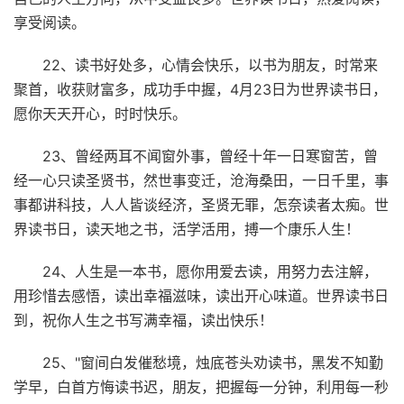
享受阅读。
22、读书好处多，心情会快乐，以书为朋友，时常来
聚首，收获财富多，成功手中握，4月23日为世界读书日，
愿你天天开心，时时快乐。
23、曾经两耳不闻窗外事，曾经十年一日寒窗苦，曾
经一心只读圣贤书，然世事变迁，沧海桑田，一日千里，事
事都讲科技，人人皆谈经济，圣贤无罪，怎奈读者太痴。世
界读书日，读天地之书，活学活用，搏一个康乐人生！
24、人生是一本书，愿你用爱去读，用努力去注解，
用珍惜去感悟，读出幸福滋味，读出开心味道。世界读书日
到，祝你人生之书写满幸福，读出快乐！
25、"窗间白发催愁境，烛底苍头劝读书，黑发不知勤
学早，白首方悔读书迟，朋友，把握每一分钟，利用每一秒