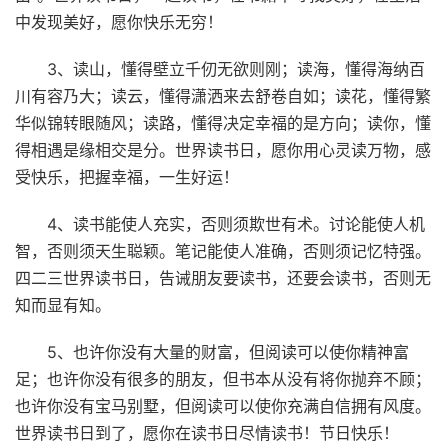
中发现美好，愿你快乐无穷！
3、读山，懂得壁立千仞无欲则刚；读海，懂得海纳百
川有容乃大；读云，懂得潇洒来去舒卷自如；读花，懂得繁
华似锦转眼随风；读路，懂得决定幸福的是方向；读你，懂
得相遇是缘相交是分。世界读书日，愿你用心灵读万物，感
受快乐，把握幸福，一生好运！
4、读书能使人充实，否则须欺世有术。讨论能使人机
智，否则须天生聪颖。笔记能使人准确，否则须记忆特强。
四二三世界读书日，告诫朋友要读书，还要会读书，否则无
知而显有知。
5、也许你没有大量的财富，但阅读可以使你精神富
足；也许你没有很多的朋友，但书本从没有将你抛弃不顾；
也许你没有宝马别墅，但阅读可以使你充满自信拥有风度。
世界读书日到了，愿你在读书日尽情读书！节日快乐！