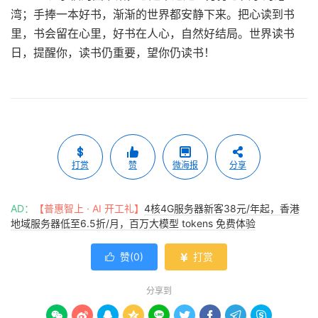
湾；手捧一本好书，渐渐的世界都安静下来。把心读到书
里，书会留在心里，好书在人心，自然好结局。世界读书
日，提醒你，读书仍重要，望你仍读书！
打赏
赞
微海报
分享
AD：
【普惠智上 · AI 开工礼】
4核4G服务器新客38元/年起，香港
地域服务器低至6.5折/月，百万大模型 tokens 免费体验
赞(
0
)
打赏


分享到








