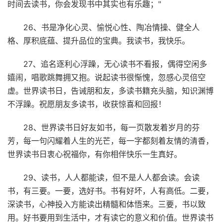
时间去读书，你会发现书中其实也有乐趣；"
26、书是净化心灵、愉悦心性、陶冶情操、健全人
格、厚积底蕴、提升品位的宝典。我读书，我快乐。
27、追名逐利心浮躁，无心读书不看报，偶得空闲多
嬉闹，唱歌跳舞拥又抱。说起读书很惭愧，忽感心灵倍空
虚。世界读书日，告诫朋和友，多读书籍充头脑，知识渊博
不浮躁。祝愿朋友多读书，收获惊喜和回报！
28、世界读书日好友如书，每一页散发着岁月的芬
芳，每一句闪耀着人生的光芒，每一字都刻着友情的清香，
世界读书日衷心祝福你，有你相伴快乐一生真好。
29、读书，人人都能读，但不是人人都会读。会读
书，有三要。一要，选好书。书有好坏，人有高低。二要，
深读书，心神投入方能读出精髓和体悟来。三要，书以致
用。好书要用到生活中，才有读它的意义和价值。世界读书