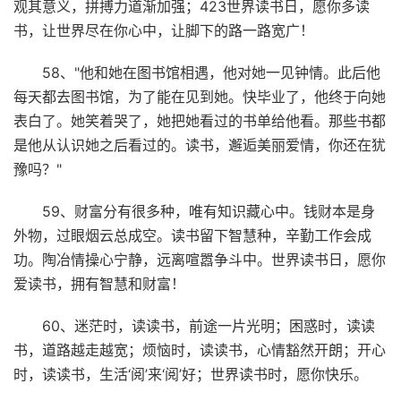
观其意义，拼搏力道渐加强；423世界读书日，愿你多读
书，让世界尽在你心中，让脚下的路一路宽广！
58、"他和她在图书馆相遇，他对她一见钟情。此后他
每天都去图书馆，为了能在见到她。快毕业了，他终于向她
表白了。她笑着哭了，她把她看过的书单给他看。那些书都
是他从认识她之后看过的。读书，邂逅美丽爱情，你还在犹
豫吗？"
59、财富分有很多种，唯有知识藏心中。钱财本是身
外物，过眼烟云总成空。读书留下智慧种，辛勤工作会成
功。陶冶情操心宁静，远离喧嚣争斗中。世界读书日，愿你
爱读书，拥有智慧和财富！
60、迷茫时，读读书，前途一片光明；困惑时，读读
书，道路越走越宽；烦恼时，读读书，心情豁然开朗；开心
时，读读书，生活‘阅’来‘阅’好；世界读书时，愿你快乐。