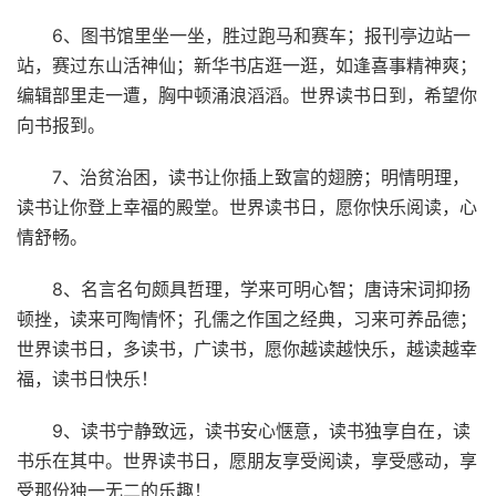
6、图书馆里坐一坐，胜过跑马和赛车；报刊亭边站一
站，赛过东山活神仙；新华书店逛一逛，如逢喜事精神爽；
编辑部里走一遭，胸中顿涌浪滔滔。世界读书日到，希望你
向书报到。
7、治贫治困，读书让你插上致富的翅膀；明情明理，
读书让你登上幸福的殿堂。世界读书日，愿你快乐阅读，心
情舒畅。
8、名言名句颇具哲理，学来可明心智；唐诗宋词抑扬
顿挫，读来可陶情怀；孔儒之作国之经典，习来可养品德；
世界读书日，多读书，广读书，愿你越读越快乐，越读越幸
福，读书日快乐！
9、读书宁静致远，读书安心惬意，读书独享自在，读
书乐在其中。世界读书日，愿朋友享受阅读，享受感动，享
受那份独一无二的乐趣！