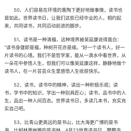
50、人们容易在环境的熏陶下更好地做事情，读书也
是如此。世界读书日，让我们这些已经毕业的人，相约起
来，共同读书，共同迈动前进的脚步。
51、读书是一种清福，这种境界被吴延康说得直白：
“读书身健即是福，种树开花亦是缘。”好一个读书人，好一
片读书的心境。我们不是哲学家，能从一滴水中看世界，从
一朵花中参悟人生，但我们可以像吴延康这样，静静地做个
读书人，在一片芸芸众生里感悟人生收获快乐。
52、读书，读书中的精神，读出一种积极乐观；读
书，学书中的知识，学出一种别具匠心；读书，品书中的人
生，品出一种人间百态。世界读书日，多读几本书，充实充
实自己吧。
53、比青山更高远的是书山，比大海更广博的是书
海，比树林更幽雅的是书林。4月23世界读书日，攀攀书