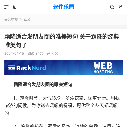
软件乐园




美文摘抄
正文

霜降适合发朋友圈的唯美短句 关于霜降的经典
唯美句子
2024-01-15
阅读(843)
评论(0)
霜降适合发朋友圈的唯美短句
1、霜降时节，天气转冷，多添衣被，保重健康。用我
浓浓的问候，为你送去暖暖的祝福，愿你整个冬天都暖暖
的。
2、冷艳的菊花，飘零的风筝，遍地的白霜，凉风有凉