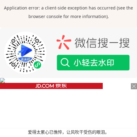
爱得太累心已憔悴，让风吹干受伤的眼泪。