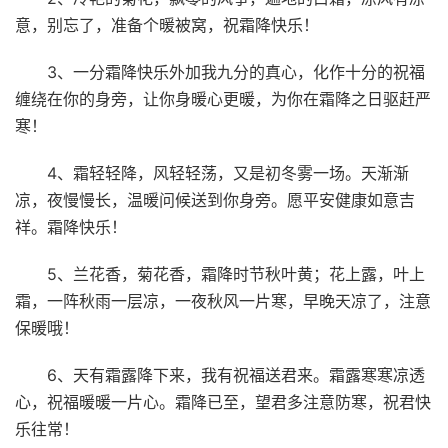
意，别忘了，准备个暖被窝，祝霜降快乐！
3、一分霜降快乐外加我九分的真心，化作十分的祝福
缠绕在你的身旁，让你身暖心更暖，为你在霜降之日驱赶严
寒！
4、霜轻轻降，风轻轻荡，又是初冬雾一场。天渐渐
凉，夜慢慢长，温暖问候送到你身旁。愿平安健康如意吉
祥。霜降快乐！
5、兰花香，菊花香，霜降时节秋叶黄；花上露，叶上
霜，一阵秋雨一层凉，一夜秋风一片寒，早晚天凉了，注意
保暖哦！
6、天有霜露降下来，我有祝福送君来。霜露寒寒凉透
心，祝福暖暖一片心。霜降已至，望君多注意防寒，祝君快
乐往常！