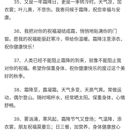
35、又是一年霜降日，更是一季转冷时。天气凉，加
衣裳；叶儿黄，不悲伤。我寄问候于霜降，祝您幸福与安
康。
36、我把对你的祝福凝结成霜，悄悄地贴满你的门
窗。愿我的祝福能驱赶寒冷，带给你温暖。霜降注意添衣，
祝你健康快乐！
37、人类已经不能阻止霜降的到来，就像不能阻止我
对你的祝福。希望你保重身体，祝你健康快乐的度过这个美
好的秋季。
38、霜降至，露凝霜。天气多变，天高气爽。常做运
动，偶尔登山。随时喝杯水，经常晒太阳。保重身体，心情
舒畅。
39、雾汹涌，寒风起，霜降节气又登场；气温降，添
衣裳，朋友祝福莫要忘；日三餐，加营养，身体健康放心