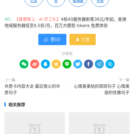
打赏
赞
微海报
分享
AD：
【普惠智上 · AI 开工礼】
4核4G服务器新客38元/年起，香港
地域服务器低至6.5折/月，百万大模型 tokens 免费体验
赞(
0
)
打赏


分享到









上一篇
下一篇
许愿卡内容大全 最近很火的许
心情美美哒的简短句子 心情美
愿句子
丽的优雅句子
相关推荐