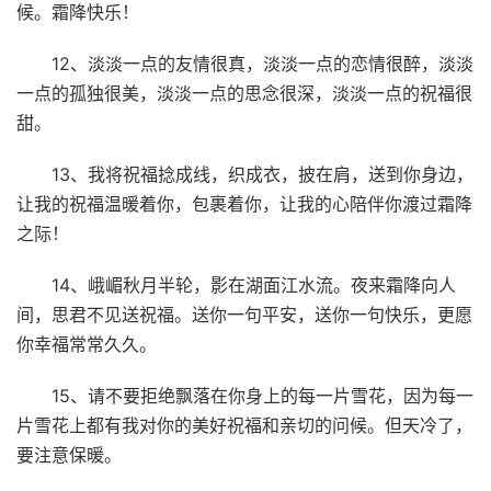
候。霜降快乐！
12、淡淡一点的友情很真，淡淡一点的恋情很醉，淡淡
一点的孤独很美，淡淡一点的思念很深，淡淡一点的祝福很
甜。
13、我将祝福捻成线，织成衣，披在肩，送到你身边，
让我的祝福温暖着你，包裹着你，让我的心陪伴你渡过霜降
之际！
14、峨嵋秋月半轮，影在湖面江水流。夜来霜降向人
间，思君不见送祝福。送你一句平安，送你一句快乐，更愿
你幸福常常久久。
15、请不要拒绝飘落在你身上的每一片雪花，因为每一
片雪花上都有我对你的美好祝福和亲切的问候。但天冷了，
要注意保暖。