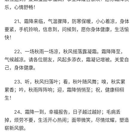
乐，心情舒畅！
21、霜降来临，气温骤降，防寒保暖，小心着凉，身体
要紧，手机铃响，信息到，问候到，愿你身体健康，生活愉
快！
22、一场秋雨一场凉，秋风摇落露凝霜。霜降降至，
气候越凉。请各位朋友，风起多添衣，霜凝记增被。关爱自
己，身体健康。
23、听，秋风扫落叶；看，秋叶随风舞；嗅，秋实累
累香；吟，秋雨阵阵响；迎，霜降悄悄至；祝，健康栩栩
生！
24、霜降一到，幸福报告，日子越过越好；毛病丢
掉，烦劳不要，生活开心热闹；面带微笑，尽情炫耀，塑造
崭新风貌。