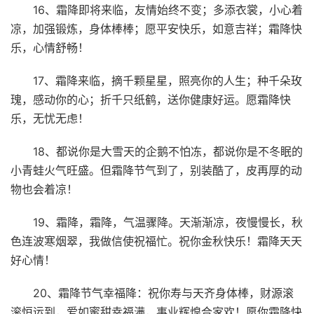
16、霜降即将来临，友情始终不变；多添衣裳，小心着
凉，加强锻炼，身体棒棒；愿平安快乐，如意吉祥；霜降快
乐，心情舒畅！
17、霜降来临，摘千颗星星，照亮你的人生；种千朵玫
瑰，感动你的心；折千只纸鹤，送你健康好运。愿霜降快
乐，无忧无虑！
18、都说你是大雪天的企鹅不怕冻，都说你是不冬眠的
小青蛙火气旺盛。但霜降节气到了，别装酷了，皮再厚的动
物也会着凉！
19、霜降，霜降，气温骤降。天渐渐凉，夜慢慢长，秋
色连波寒烟翠，我做信使祝福忙。祝你金秋快乐！霜降天天
好心情！
20、霜降节气幸福降：祝你寿与天齐身体棒，财源滚
滚恒运到，爱如蜜甜幸福满，事业辉煌合家欢！愿你霜降快