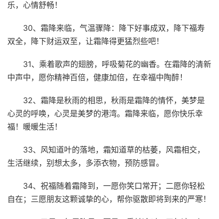
乐，心情舒畅！
30、霜降来临，气温骤降：降下好事成双，降下福寿
双全，降下财运双至，让霜降得更猛烈些吧！
31、乘着歌声的翅膀，呼吸菊花的幽香。在霜降的清新
中声中，愿你精神百倍，健康加倍，在幸福中陶醉！
32、霜降是秋雨的相思，秋雨是霜降的情怀，美梦是
心灵的呼唤，心灵是美梦的港湾。霜降来临，愿你快乐幸
福！暖暖生活！
33、风知道叶的落地，霜知道草的枯萎，风霜相交，
生活继续，别想太多，多添衣物，预防感冒。
34、祝福随着霜降到，一愿你笑口常开；二愿你轻松
自在；三愿朋友这颗诚挚的心，帮你驱散即将到来的严寒！