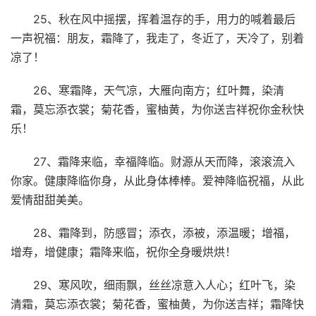
25、秋在风中摇摆，挥着温存的手，用力的喊着最后
一声祝福：朋友，霜降了，我走了，冬近了，天冷了，别着
凉了！
26、寒霜降，天气凉，大雁向南方；红叶舞，染清
霜，莫忘添衣裳；菊花香，蜜柚黄，为你送吉祥祝你金秋快
乐！
27、霜降来临，幸福降临。财源从天而降，滚滚流入
你家。健康降临你身，从此身体棒棒。爱神降临祝福，从此
爱情甜甜美美。
28、霜降到，防感冒；添衣，添被，添温暖；增福，
增寿，增健康；霜降来临，祝你全身暖烘烘！
29、寒风吹，细雨飘，丝丝凉意入人心；红叶飞，染
清霜，莫忘添衣裳；菊花香，蜜柚黄，为你送吉祥；霜降快