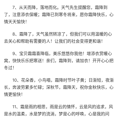
7、从天而降，落地而化。天气先生提醒您，霜降到
了，注意添衣保暖；霜降已到寒冬将来，愿你霜降快乐，心
情天天愉快！
8、霜降了，天气虽然转凉了，但我们可以用温暖的心
去关心和帮助有需要的人！让我们的社会变得更和谐！
9、宝贝霜霜喜降临，美乐悠悠你我他！增添衣赏暖心
窝，快快乐乐把寒送！亲们，霜降到，请加衣！开开心心把
冬过！
10、花朵香，小鸟唱，霜降时节叶子黄；日渐短，夜渐
长，奔波劳累多忙碌；深秋节，霜降天，祝你金秋快乐，心
情更愉快！
11、霜是雨的相思，雨是云的情怀，云是风的追求，风
是水的温柔，水是梦的流淌，梦是心的呼唤，心是我的问