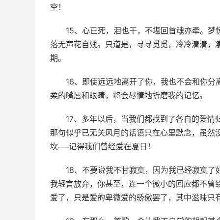
空！
15、心已死，泪也干，不堪回首魂亦牵。梦
落无声花自残。只道是，寻寻觅觅，冷冷清清，
期。
16、即使远远地离开了你，我也不会和你分
柔的嘴唇和眼睛，将会尽情地折磨我的记忆。
17、多年以后，当我们都找到了各自的爱情
那句似乎已无关风月的话语只在心里默念，虽然
坎──记得我们曾经爱在夏日！
18、不要说我不甘寂寞，因为我已经寂寞了
我轻言放弃，你甚至，连一个微小的回应都不曾
爱了，只是爱的卑微爱的骄傲罢了，其中滋味只