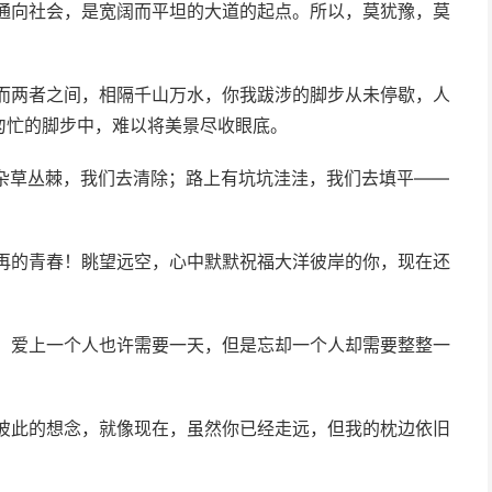
它通向社会，是宽阔而平坦的大道的起点。所以，莫犹豫，莫
，而两者之间，相隔千山万水，你我跋涉的脚步从未停歇，人
匆忙的脚步中，难以将美景尽收眼底。
有杂草丛棘，我们去清除；路上有坑坑洼洼，我们去填平――
不再的青春！眺望远空，心中默默祝福大洋彼岸的你，现在还
钟，爱上一个人也许需要一天，但是忘却一个人却需要整整一
们彼此的想念，就像现在，虽然你已经走远，但我的枕边依旧