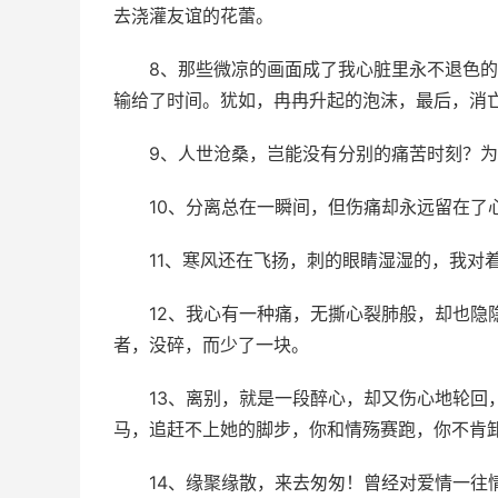
去浇灌友谊的花蕾。
8、那些微凉的画面成了我心脏里永不退色
输给了时间。犹如，冉冉升起的泡沫，最后，消
9、人世沧桑，岂能没有分别的痛苦时刻？
10、分离总在一瞬间，但伤痛却永远留在了
11、寒风还在飞扬，刺的眼睛湿湿的，我对
12、我心有一种痛，无撕心裂肺般，却也隐
者，没碎，而少了一块。
13、离别，就是一段醉心，却又伤心地轮回
马，追赶不上她的脚步，你和情殇赛跑，你不肯
14、缘聚缘散，来去匆匆！曾经对爱情一往