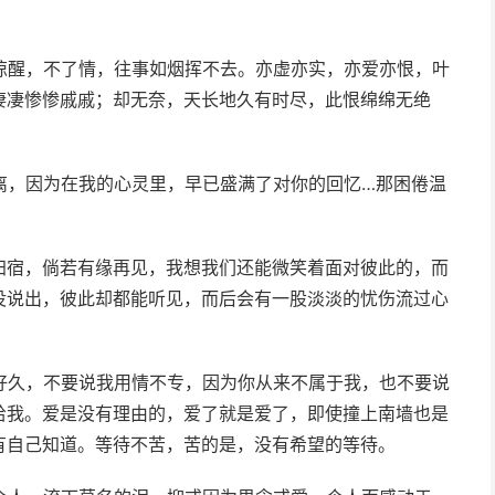
惊醒，不了情，往事如烟挥不去。亦虚亦实，亦爱亦恨，叶
凄凄惨惨戚戚；却无奈，天长地久有时尽，此恨绵绵无绝
离，因为在我的心灵里，早已盛满了对你的回忆…那困倦温
归宿，倘若有缘再见，我想我们还能微笑着面对彼此的，而
没说出，彼此却都能听见，而后会有一股淡淡的忧伤流过心
好久，不要说我用情不专，因为你从来不属于我，也不要说
给我。爱是没有理由的，爱了就是爱了，即使撞上南墙也是
有自己知道。等待不苦，苦的是，没有希望的等待。