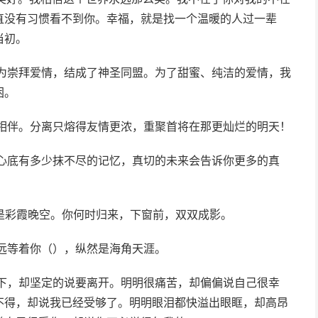
直没有习惯看不到你。幸福，就是找一个温暖的人过一辈
当初。
们为崇拜爱情，结成了神圣同盟。为了甜蜜、纯洁的爱情，我
困。
你相伴。分离只熔得友情更浓，重聚首将在那更灿烂的明天！
的心底有多少抹不尽的记忆，真切的未来会告诉你更多的真
是彩霞晚空。你何时归来，下窗前，双双成影。
远等着你（），纵然是海角天涯。
留下，却坚定的说要离开。明明很痛苦，却偏偏说自己很幸
不得，却说我已经受够了。明明眼泪都快溢出眼眶，却高昂