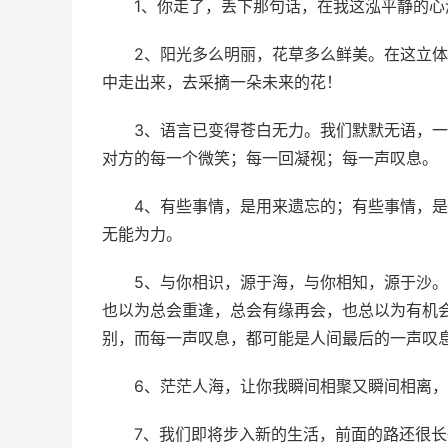
1、你走了，丢下那句话，在我这泓平静的
2、阳光多么明丽，花草多么鲜美。在这立
中走出来，去采摘一朵未来的花！
3、语言已变得苍白无力。我们默默无语，
对方的每一个微笑；每一回凝视；每一声叹息。
4、有些事情，是用来遗忘的；有些事情，
无能为力。
5、与你相识，源于海，与你相知，源于沙
也以为总会重逢，总会有缘再会，也总以为有机
别，而每一声叹息，都可能是人间最后的一声叹
6、茫茫人海，让你我瞬间相聚又瞬间相离
7、我们即将步入新的生活，前面的路还很