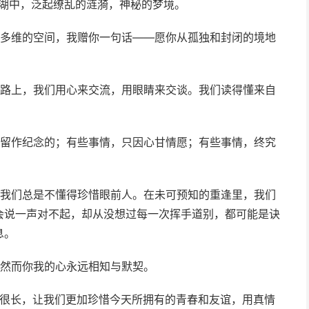
心湖中，泛起缭乱的涟漪，神秘的梦境。
体多维的空间，我赠你一句话――愿你从孤独和封闭的境地
一路上，我们用心来交流，用眼睛来交谈。我们读得懂来自
是留作纪念的；有些事情，只因心甘情愿；有些事情，终究
。我们总是不懂得珍惜眼前人。在未可预知的重逢里，我们
会说一声对不起，却从没想过每一次挥手道别，都可能是诀
息。
，然而你我的心永远相知与默契。
长很长，让我们更加珍惜今天所拥有的青春和友谊，用真情