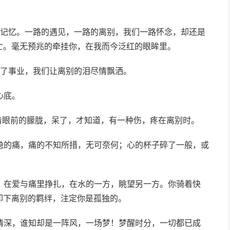
的记忆。一路的遇见，一路的离别，我们一路怀念，却还是
亡。毫无预兆的牵挂你，在我而今泛红的眼眸里。
为了事业，我们让离别的泪尽情飘洒。
心底。
着眼前的朦胧，呆了，才知道，有一种伤，疼在离别时。
隐的痛，痛的不知所措，无可奈何；心的杯子碎了一般，或
，在爱与痛里挣扎，在水的一方，眺望另一方。你骑着快
卸下离别的羁绊，注定你是孤独的。
情深，谁知却是一阵风，一场梦！梦醒时分，一切都已成