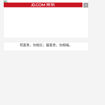
苟富贵，勿相忘；猫富贵，勿相喵。