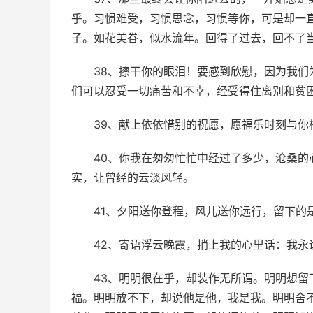
乎。习惯难受，习惯思念，习惯等你，可是却一
子。如花美眷，似水流年。回得了过去，回不了
38、擦干你的眼泪！要感到欣慰，因为我
们可以忍受一切痛苦和不幸，经受得住离别和贫
39、献上依依惜别的祝愿，愿福乐时刻与
40、你我在匆匆忙忙中经过了多少，沧桑
实，让曾经的云淡风轻。
41、夕阳送你登程，风儿送你远行，留下的
42、寄语浮云晚霞，捎上我的心里话：我永
43、明明很在乎，却装作无所谓。明明想
福。明明放不下，却说他是他，我是我。明明舍