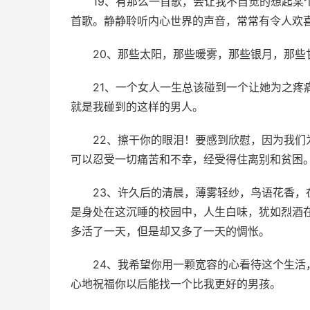
19、有那么一首歌，会让我不自觉的想起某
首歌。静静聆听内心世界的声音，常常有令人欢
20、那些太阳，那些暖雾，那些银月，那些
21、一个女人一生总该碰到一个让她为之疼
就是我碰到的这样的男人。
22、擦干你的眼泪！要感到欣慰，因为我
可以忍受一切痛苦和不幸，经受得住离别和贫困
23、许久后的清晨，薄雾轻纱，鸟语花香
是身处在这沉睡的校园中，人生白味，犹如烈酒
多活了一天，但是却又多了一天的惆怅。
24、我希望你用一颗宽容的心看待这个生
心地祝福你以后能找一个比我更好的男孩。