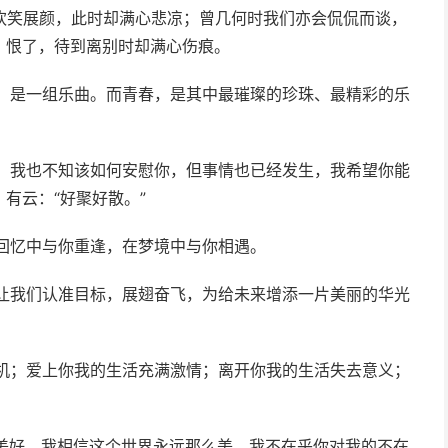
欢笑展颜，此时却满心悲凉；曾几何时我们亦会侃侃而谈，
、恨了，待到离别时却满心伤痕。
活，是一组乐曲。而青春，是其中最璀璨的珍珠、最精彩的乐
大。我也不知该如何安慰你，但事情也已经发生，我希望你能
有云：“好聚好散。”
回忆中与你重逢，在梦境中与你相遇。
，让我们认准目标，展翅奋飞，为给未来增添一片美丽的华光
生机；爱上你我的生活充满激情；离开你我的生活失去意义；
是美好。我相信这个世界永远那么美。我不在乎你对我的不在