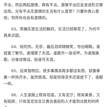
平淡，然后再起激情，再有平淡。激情平淡应呈波浪形交替
出现。光有平淡无激情的生活有什么意思？只要你真心爱
他，到死你也会有激情的。
63、笑确实是生活的解药，生活已经够苦了，为何不
再来点甜。
64、给的伤。无奈，最后泪却随微笑，夺出眼眶。谁
寂寞了繁华。谁埋葬了天涯。谁散尽一身戎甲。为谁唱离
歌。对谁说情话。给谁写天涯。
65、后来我明白，很多事情说再多都没有用，就像拿
着一杯热开水，虽然很渴，但是觉得烫手还是放下了，谁都
一样。
66、人生道路上既有坦道，又有泥泞；既有美景，又
有陷阱，只有坚定信念又勇往直前的人才能到达胜利的终