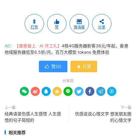
打赏
赞
微海报
分享
AD：
【普惠智上 · AI 开工礼】
4核4G服务器新客38元/年起，香港
地域服务器低至6.5折/月，百万大模型 tokens 免费体验
赞(
0
)
打赏


分享到









上一篇
下一篇
经典语录伤感人生感悟 人生感
伤感说说心情文字 想发朋友圈
悟的句子简短的
的心情文字
相关推荐