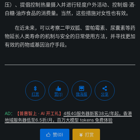
压）、提倡控制热量摄入并进行轻度户外活动、控制烟·酒·
白糖·油炸食品的消费量。当然，这些措施对女性也有效。
在近未来，可以考察二甲双胍、雷帕霉素、尿囊素等药
物延长人类寿命的机制与安全的日常使用方法，并寻找更加
有效的药物或基因治疗手段。
打赏
赞(1)
微海报
分享
AD：
【普惠智上 · AI 开工礼】
4核4G服务器新客38元/年起，香港
地域服务器低至6.5折/月，百万大模型 tokens 免费体验
赞(
0
)
打赏

