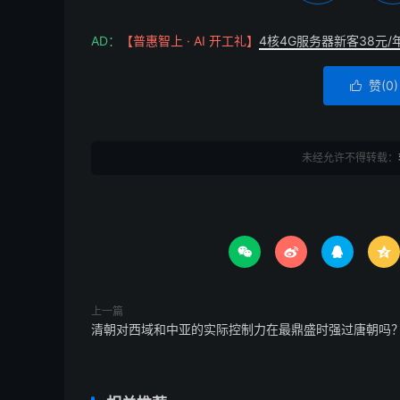
AD：
【普惠智上 · AI 开工礼】
4核4G服务器新客38元/
赞(
0
)

未经允许不得转载：




上一篇
清朝对西域和中亚的实际控制力在最鼎盛时强过唐朝吗