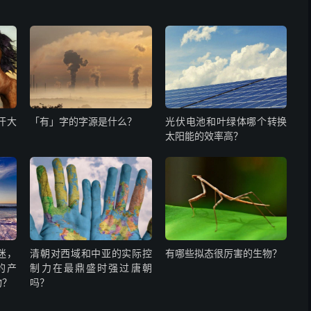
汗大
「有」字的字源是什么？
光伏电池和叶绿体哪个转换
太阳能的效率高？
迷，
清朝对西域和中亚的实际控
有哪些拟态很厉害的生物？
的产
制力在最鼎盛时强过唐朝
物？
吗？