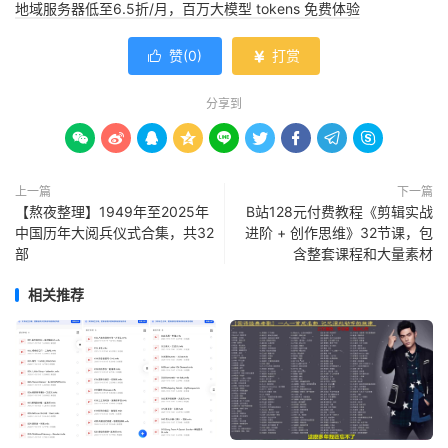
地域服务器低至6.5折/月，百万大模型 tokens 免费体验
赞(
0
)
打赏


分享到









上一篇
下一篇
【熬夜整理】1949年至2025年
B站128元付费教程《剪辑实战
中国历年大阅兵仪式合集，共32
进阶 + 创作思维》32节课，包
部
含整套课程和大量素材
相关推荐