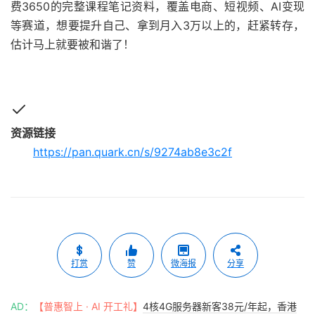
费3650的完整课程笔记资料，覆盖电商、短视频、AI变现
等赛道，想要提升自己、拿到月入3万以上的，赶紧转存，
估计马上就要被和谐了！
资源链接
https://pan.quark.cn/s/9274ab8e3c2f
打赏
赞
微海报
分享
AD：
【普惠智上 · AI 开工礼】
4核4G服务器新客38元/年起，香港