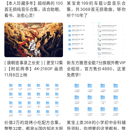
【本人珍藏多年】超经典的 100
某宝卖199的车载U盘音乐合
首无损纯音乐合集，适合助眠、
集，共3068首无损歌曲，够你
看书、治愈心灵！
听个10年了
[ 唐朝诡事录之长安 ] [ 更至12集
新东方雅思全能7分旗舰外教VIP
]【附前两季】4K-2160P 画质
全程班，官方售价4880，这里
11月8日上映
免费学！
价值2万的烧烤小吃配方合集，
某宝上卖268的小学初中全科辅
整整32套，都是从国内知名大厨
导资料，你想要的这里都有，整