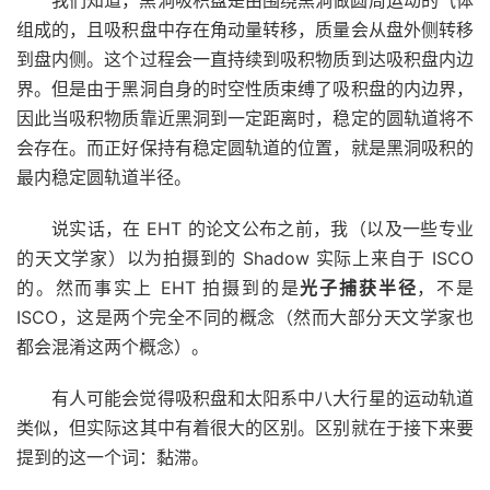
我们知道，黑洞吸积盘是由围绕黑洞做圆周运动的气体
组成的，且吸积盘中存在角动量转移，质量会从盘外侧转移
到盘内侧。这个过程会一直持续到吸积物质到达吸积盘内边
界。但是由于黑洞自身的时空性质束缚了吸积盘的内边界，
因此当吸积物质靠近黑洞到一定距离时，稳定的圆轨道将不
会存在。而正好保持有稳定圆轨道的位置，就是黑洞吸积的
最内稳定圆轨道半径。
说实话，在 EHT 的论文公布之前，我（以及一些专业
的天文学家）以为拍摄到的 Shadow 实际上来自于 ISCO
的。然而事实上 EHT 拍摄到的是
光子捕获半径
，不是
ISCO，这是两个完全不同的概念（然而大部分天文学家也
都会混淆这两个概念）。
有人可能会觉得吸积盘和太阳系中八大行星的运动轨道
类似，但实际这其中有着很大的区别。区别就在于接下来要
提到的这一个词：黏滞。