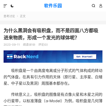
软件乐园




思考讨论
正文

为什么黑洞会有吸积盘，而不是四面八方都吸
进来物质，形成一个发光的球体呢？
2023-09-11
阅读(819)
评论(0)
吸积盘是一个由高度电离或分子形式的气体构成的转动
的气体盘，在具有引力作用的天体（原行星、主序星、白矮
星、中子星以及黑洞）周围基本都存在。
传统意义上，吸积盘的图像是有点像火星和木星之间的
小行星带，以标准薄盘（α-Model）为例，吸积盘是几何薄