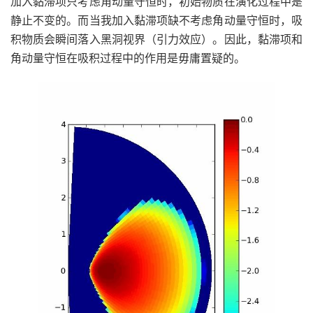
加入黏滞项只考虑角动量守恒时，初始物质在演化过程中是
静止不变的。而当我加入黏滞项缺不考虑角动量守恒时，吸
积物质会瞬间落入黑洞视界（引力效应）。因此，黏滞项和
角动量守恒在吸积过程中的作用是毋庸置疑的。