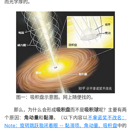
而光学厚的。
图一：吸积盘示意图。网上随便找的。
那么，为什么会形成
吸积盘
而不是
吸积球
呢？主要有两
个原因：
角动量
和
黏滞
。（以下内容以
不拿诺奖不改名：
Note：旋转跳跃我闭着眼 -- 黏滞项、角动量、吸积盘
中的