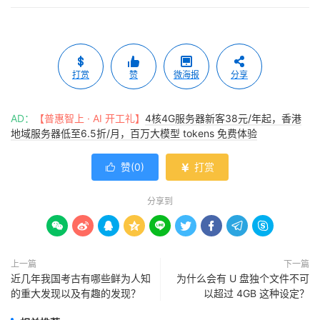
打赏
赞
微海报
分享
AD：
【普惠智上 · AI 开工礼】
4核4G服务器新客38元/年起，香港
地域服务器低至6.5折/月，百万大模型 tokens 免费体验
赞(
0
)
打赏


分享到









上一篇
下一篇
近几年我国考古有哪些鲜为人知
为什么会有 U 盘独个文件不可
的重大发现以及有趣的发现？
以超过 4GB 这种设定？