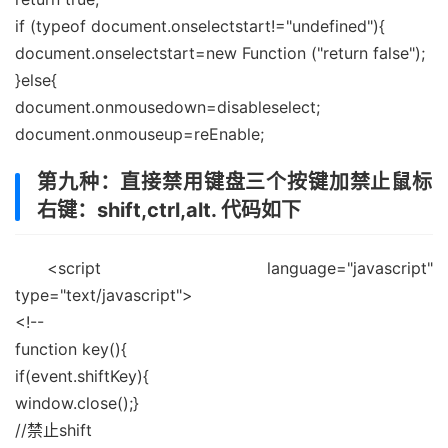
if (typeof document.onselectstart!="undefined"){
document.onselectstart=new Function ("return false");
}else{
document.onmousedown=disableselect;
document.onmouseup=reEnable;
第九种：直接禁用键盘三个按键加禁止鼠标
右键：shift,ctrl,alt. 代码如下
<script language="javascript"
type="text/javascript">
<!--
function key(){
if(event.shiftKey){
window.close();}
//禁止shift