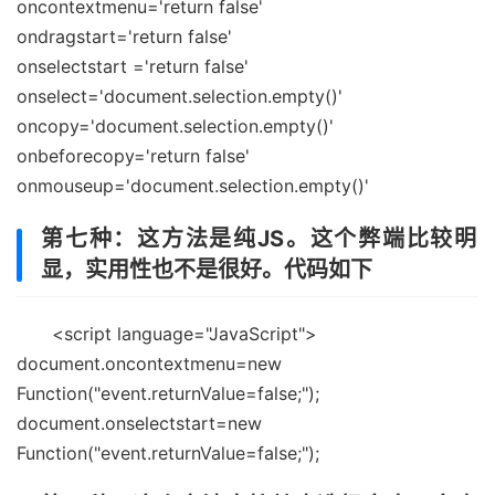
οncοntextmenu='return false'
οndragstart='return false'
onselectstart ='return false'
οnselect='document.selection.empty()'
οncοpy='document.selection.empty()'
onbeforecopy='return false'
οnmοuseup='document.selection.empty()'
第七种：这方法是纯JS。这个弊端比较明
显，实用性也不是很好。代码如下
<script language="JavaScript">
document.οncοntextmenu=new
Function("event.returnValue=false;");
document.onselectstart=new
Function("event.returnValue=false;");