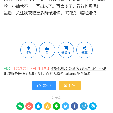
哈，小编就不一一写出来了。写太多了，看着也烦呢！
最后，关注我获取更多前端知识，IT知识，编程知识！
打赏
赞
微海报
分享
AD：
【普惠智上 · AI 开工礼】
4核4G服务器新客38元/年起，香港
地域服务器低至6.5折/月，百万大模型 tokens 免费体验
赞(
0
)
打赏


分享到








