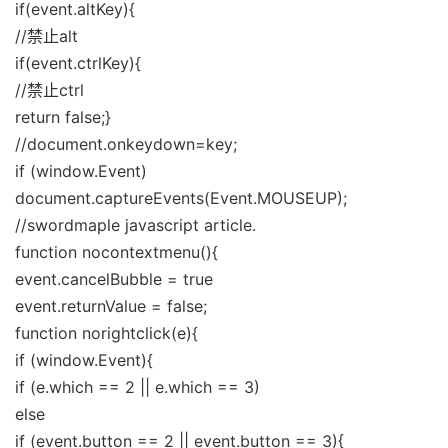
if(event.altKey){
//禁止alt
if(event.ctrlKey){
//禁止ctrl
return false;}
//document.onkeydown=key;
if (window.Event)
document.captureEvents(Event.MOUSEUP);
//swordmaple javascript article.
function nocontextmenu(){
event.cancelBubble = true
event.returnValue = false;
function norightclick(e){
if (window.Event){
if (e.which == 2 || e.which == 3)
else
if (event.button == 2 || event.button == 3){