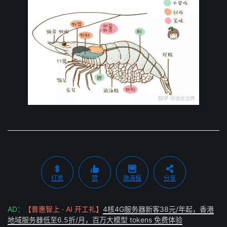
打赏
赞
微海报
分享
AD：
【普惠智上 · AI 开工礼】
4核4G服务器新客38元/年起，香港
地域服务器低至6.5折/月，百万大模型 tokens 免费体验