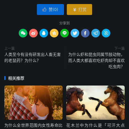
赞(
0
)
打赏


分享到









上一篇
下一篇
人类至今有没有研发出人畜无害
为什么虾和昆虫同属节肢动物，
的老鼠药？为什么？
而人类大都喜欢吃虾肉却不喜欢
吃虫肉？
相关推荐
为什么全世界范围内女性寿命比
花木兰中为什么是「可汗大点