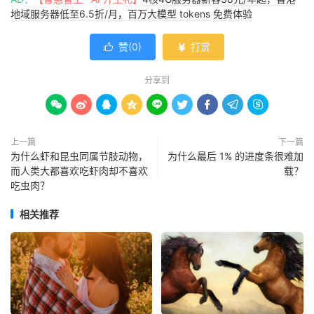
地域服务器低至6.5折/月，百万大模型 tokens 免费体验
赞(
0
)
打赏


分享到









上一篇
下一篇
为什么虾和昆虫同属节肢动物，
为什么最后 1% 的进度条很难加
而人类大都喜欢吃虾肉却不喜欢
载？
吃虫肉？
相关推荐