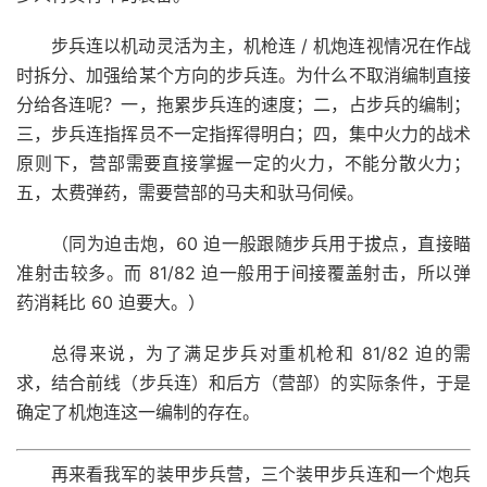
步兵连以机动灵活为主，机枪连 / 机炮连视情况在作战
时拆分、加强给某个方向的步兵连。为什么不取消编制直接
分给各连呢？一，拖累步兵连的速度；二，占步兵的编制；
三，步兵连指挥员不一定指挥得明白；四，集中火力的战术
原则下，营部需要直接掌握一定的火力，不能分散火力；
五，太费弹药，需要营部的马夫和驮马伺候。
（同为迫击炮，60 迫一般跟随步兵用于拔点，直接瞄
准射击较多。而 81/82 迫一般用于间接覆盖射击，所以弹
药消耗比 60 迫要大。）
总得来说，为了满足步兵对重机枪和 81/82 迫的需
求，结合前线（步兵连）和后方（营部）的实际条件，于是
确定了机炮连这一编制的存在。
再来看我军的装甲步兵营，三个装甲步兵连和一个炮兵