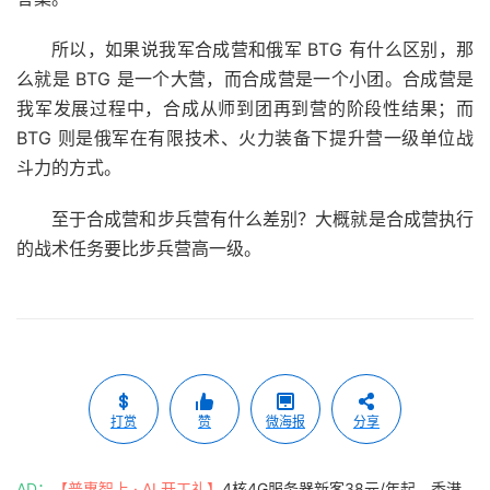
所以，如果说我军合成营和俄军 BTG 有什么区别，那
么就是 BTG 是一个大营，而合成营是一个小团。合成营是
我军发展过程中，合成从师到团再到营的阶段性结果；而
BTG 则是俄军在有限技术、火力装备下提升营一级单位战
斗力的方式。
至于合成营和步兵营有什么差别？大概就是合成营执行
的战术任务要比步兵营高一级。
打赏
赞
微海报
分享
AD：
【普惠智上 · AI 开工礼】
4核4G服务器新客38元/年起，香港